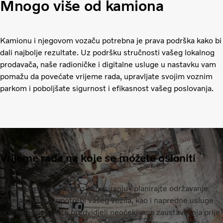
Mnogo više od kamiona
Kamionu i njegovom vozaču potrebna je prava podrška kako bi
dali najbolje rezultate. Uz podršku stručnosti vašeg lokalnog
prodavača, naše radioničke i digitalne usluge u nastavku vam
pomažu da povećate vrijeme rada, upravljate svojim voznim
parkom i poboljšate sigurnost i efikasnost vašeg poslovanja.
Vrijeme rada na koje se možete osloniti
Nabavite pravi ugovor o servisiranju i planirajte održavanje
prema stvarnoj upotrebi vašeg vozila, kao i napredne usluge
praćenja kako biste predvidjeli neočekivana zaustavljanja prije