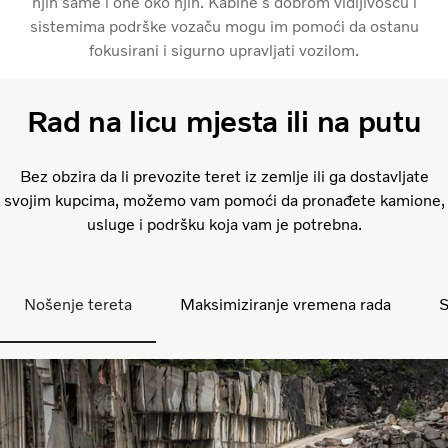
njih same i one oko njih. Kabine s dobrom vidljivošću i
sistemima podrške vozaču mogu im pomoći da ostanu
fokusirani i sigurno upravljati vozilom.
Rad na licu mjesta ili na putu
Bez obzira da li prevozite teret iz zemlje ili ga dostavljate
svojim kupcima, možemo vam pomoći da pronađete kamione,
usluge i podršku koja vam je potrebna.
Nošenje tereta
Maksimiziranje vremena rada
S