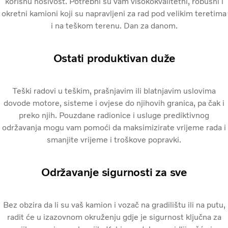
korisnu nosivost. Potrebni su vam visokokvalitetni, robusni i
okretni kamioni koji su napravljeni za rad pod velikim teretima
i na teškom terenu. Dan za danom.
Ostati produktivan duže
Teški radovi u teškim, prašnjavim ili blatnjavim uslovima
dovode motore, sisteme i ovjese do njihovih granica, pa čak i
preko njih. Pouzdane radionice i usluge prediktivnog
održavanja mogu vam pomoći da maksimizirate vrijeme rada i
smanjite vrijeme i troškove popravki.
Održavanje sigurnosti za sve
Bez obzira da li su vaš kamion i vozač na gradilištu ili na putu,
radit će u izazovnom okruženju gdje je sigurnost ključna za