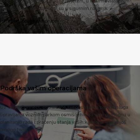
nego što se dogode. I budite uvjereni, u našim ovlaštenim
radionicama, vaši kamioni su u sigurnim rukama.
Istražite usluge radionice
Podrška vašim operacijama
Uz Volvo Connect, otkrit ćete sveobuhvatan paket usluga
upravljanja voznim parkom osmišljenih da vam pomognu u
planiranju rada i praćenju stanja vaših kamiona – plus još
mnogo toga.