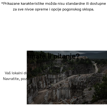
*Prikazane karakteristike možda nisu standardne ili dostupne
za sve nivoe opreme i opcije pogonskog sklopa.
Imate li pitanje?
Vaš lokalni distributer kamiona Volvo Trucks ima odgovor.
Navratite, pozovite ih ili ih zamolite da dođu da vas posjete.
Pronađite najbližeg distributera