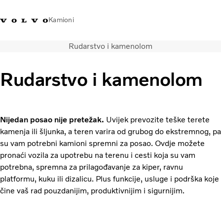
Kamioni
Rudarstvo i kamenolom
Volvo Trucks Bosna i
Prodavaonica Volvo Trucks
Prijava
Bosna I
Hercegovina - Kontakti
promo materijala
Hercegovina
Rudarstvo i kamenolom
Transportna rješenja
Kamioni
Kampanje
Nijedan posao nije pretežak.
Uvijek prevozite teške terete
Usluge
kamenja ili šljunka, a teren varira od grubog do ekstremnog, pa
Lokator distributera
su vam potrebni kamioni spremni za posao. Ovdje možete
Vijesti
pronaći vozila za upotrebu na terenu i cesti koja su vam
O nama
potrebna, spremna za prilagođavanje za kiper, ravnu
Volvo Truck Builder
platformu, kuku ili dizalicu. Plus funkcije, usluge i podrška koje
Kontaktirajte nas
čine vaš rad pouzdanijim, produktivnijim i sigurnijim.