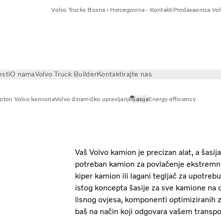
Volvo Trucks Bosna i Hercegovina - Kontakti
Prodavaonica Vol
esti
O nama
Volvo Truck Builder
Kontaktirajte nas
otori Volvo kamiona
Volvo dinamičko upravljanje
Šasija
Energy efficiency
Vaš Volvo kamion je precizan alat, a šasij
potreban kamion za povlačenje ekstremni
kiper kamion ili lagani tegljač za upotreb
istog koncepta šasije za sve kamione na di
lisnog ovjesa, komponenti optimiziranih z
baš na način koji odgovara vašem transpo