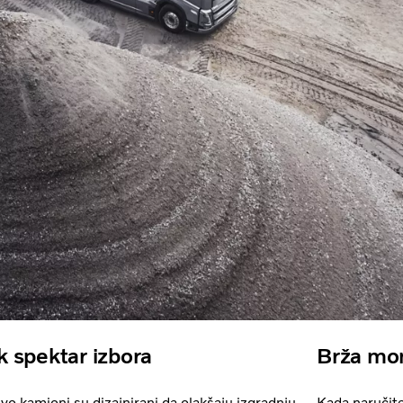
k spektar izbora
Brža mon
lvo kamioni su dizajnirani da olakšaju izgradnju
Kada naručite