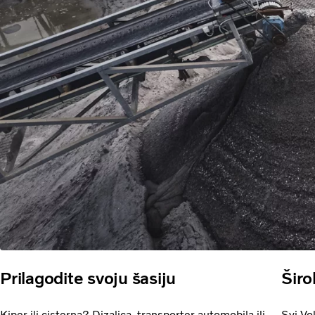
Prilagodite svoju šasiju
Širo
Kiper ili cisterna? Dizalica, transporter automobila ili
Svi Vo