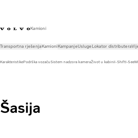
Kamioni
Transportna rješenja
Kamioni
Kampanje
Usluge
Lokator distributera
Vij
Karakteristike
Podrška vozaču
Sistem nadzora kamera
Život u kabini
I-Shift
I-See
M
Kamioni
Karakteristike
Šasija
Šasija