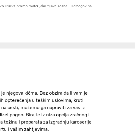
vo Trucks promo materijala
Prijava
Bosna I Hercegovina
a je njegova kičma. Bez obzira da li vam je
h opterećenja u teškim uslovima, kruti
u na cesti, možemo ga napraviti za vas iz
zel pogon. Birajte iz niza opcija zračnog i
a težinu i preparata za izgradnju karoserije
rtu i vašim zahtjevima.