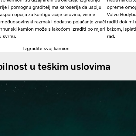
rije i pomognu graditeljima karoserija da uspiju.
opreme omogu
raspon opcija za konfiguracije osovina, visine
Volvo Bodybui
, međuosovinski razmak i dodatno pojačanje znači
raditi dok mi
vrhunski kamion može s lakoćom izraditi po mjeri
bržom, ispla
u svrhu.
rad.
Izgradite svoj kamion
ilnost u teškim uslovima