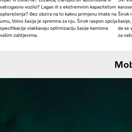
vatrogasno vozilo? Lagan ili s ekstremnim kapacitetom
karose
opterećenja? Bez obzira na to kakvu primjenu imate na
Širok 
umu, Volvo šasija je spremna za nju. Širok raspon opcija
šasije
specifikacije olakšavaju optimizaciju šasije kamiona
da se 
vašim zahtjevima.
za vaš
Mob