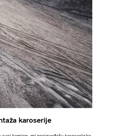
taža karoserije
 svoj kamion, mi proizvođaču karoserijske