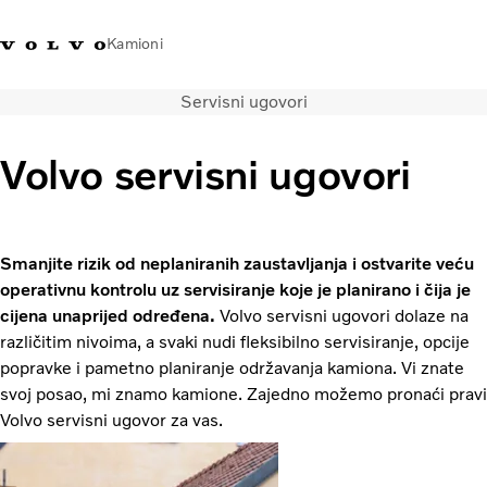
Kamioni
Servisni ugovori
Volvo Trucks Bosna i
Prodavaonica Volvo Trucks
Prijava
Bosna I
Hercegovina - Kontakti
promo materijala
Hercegovina
Volvo servisni ugovori
Transportna rješenja
Kamioni
Kampanje
Smanjite rizik od neplaniranih zaustavljanja i ostvarite veću
Usluge
operativnu kontrolu uz servisiranje koje je planirano i čija je
Lokator distributera
cijena unaprijed određena.
Volvo servisni ugovori dolaze na
Vijesti
različitim nivoima, a svaki nudi fleksibilno servisiranje, opcije
O nama
popravke i pametno planiranje održavanja kamiona. Vi znate
Volvo Truck Builder
svoj posao, mi znamo kamione. Zajedno možemo pronaći pravi
Kontaktirajte nas
Volvo servisni ugovor za vas.