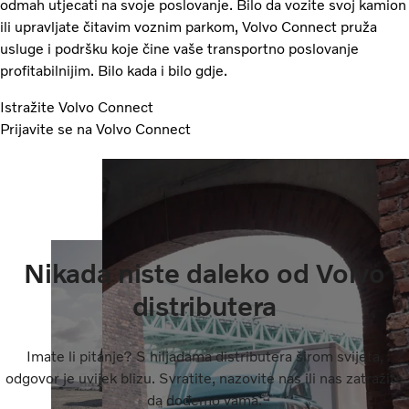
odmah utjecati na svoje poslovanje. Bilo da vozite svoj kamion
ili upravljate čitavim voznim parkom, Volvo Connect pruža
usluge i podršku koje čine vaše transportno poslovanje
profitabilnijim. Bilo kada i bilo gdje.
Istražite Volvo Connect
Prijavite se na Volvo Connect
Nikada niste daleko od Volvo
distributera
Imate li pitanje? S hiljadama distributera širom svijeta,
odgovor je uvijek blizu. Svratite, nazovite nas ili nas zatražite
da dođemo vama.