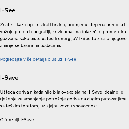
I-See
Znate li kako optimizirati brzinu, promjenu stepena prenosa i
vožnju prema topografiji, krivinama i nadolazećim prometnim
gužvama kako biste uštedili energiju? I-See to zna, a njegovo
znanje se bazira na podacima.
Pogledajte više detalja o usluzi I-See
I-Save
Ušteda goriva nikada nije bila ovako sjajna. I-Save idealno je
rješenje za smanjenje potrošnje goriva na dugim putovanjima
sa teškim teretom, uz sjajnu voznu sposobnost.
O funkciji I-Save