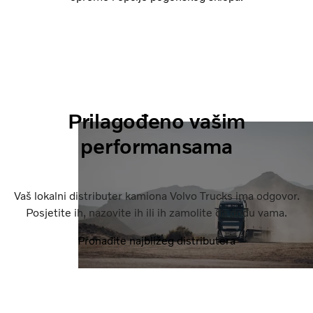
Prilagođeno vašim
performansama
Vaš lokalni distributer kamiona Volvo Trucks ima odgovor.
Posjetite ih, nazovite ih ili ih zamolite da dođu vama.
Pronađite najbližeg distributera