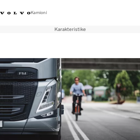
Kamioni
Karakteristike
Volvo Trucks Bosna i
Prodavaonica Volvo Trucks
Prijava
Bosna I
Hercegovina - Kontakti
promo materijala
Hercegovina
Transportna rješenja
Kamioni
Kampanje
Usluge
Lokator distributera
Vijesti
O nama
Volvo Truck Builder
Kontaktirajte nas