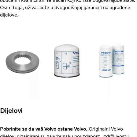
obučeni i kvalificirani tehničari koji koriste odgovarajuće alate.
Osim toga, uživat ćete u dvogodišnjoj garanciji na ugrađene
dijelove.
Dijelovi
Pobrinite se da vaš Volvo ostane Volvo.
Originalni Volvo
dijelovi dizajnirani su za vrhunsku pouzdanost, izdržljivost i