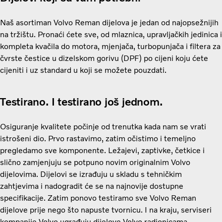
Naš asortiman Volvo Reman dijelova je jedan od najopsežnijih
na tržištu. Pronaći ćete sve, od mlaznica, upravljačkih jedinica i
kompleta kvačila do motora, mjenjača, turbopunjača i filtera za
čvrste čestice u dizelskom gorivu (DPF) po cijeni koju ćete
cijeniti i uz standard u koji se možete pouzdati.
Testirano. I testirano još jednom.
Osiguranje kvalitete počinje od trenutka kada nam se vrati
istrošeni dio. Prvo rastavimo, zatim očistimo i temeljno
pregledamo sve komponente. Ležajevi, zaptivke, četkice i
slično zamjenjuju se potpuno novim originalnim Volvo
dijelovima. Dijelovi se izrađuju u skladu s tehničkim
zahtjevima i nadogradit će se na najnovije dostupne
specifikacije. Zatim ponovo testiramo sve Volvo Reman
dijelove prije nego što napuste tvornicu. I na kraju, serviseri
kompanije Volvo ugrađuju dijelove Volvo radionicama.