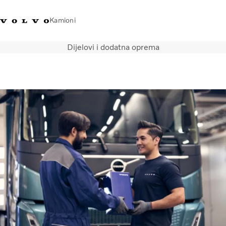
Kamioni
Dijelovi i dodatna oprema
Volvo Trucks Bosna i
Prodavaonica Volvo Trucks
Prijava
Bosna I
Hercegovina - Kontakti
promo materijala
Hercegovina
Transportna rješenja
Kamioni
Kampanje
Usluge
Lokator distributera
Vijesti
O nama
Volvo Truck Builder
Kontaktirajte nas