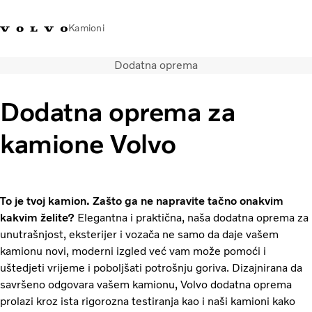
Kamioni
Dodatna oprema
Volvo Trucks Bosna i
Prodavaonica Volvo Trucks
Prijava
Bosna I
Hercegovina - Kontakti
promo materijala
Hercegovina
Dodatna oprema za
Transportna rješenja
kamione Volvo
Kamioni
Kampanje
Usluge
Lokator distributera
To je tvoj kamion. Zašto ga ne napravite tačno onakvim
Vijesti
kakvim želite?
Elegantna i praktična, naša dodatna oprema za
O nama
unutrašnjost, eksterijer i vozača ne samo da daje vašem
kamionu novi, moderni izgled već vam može pomoći i
Volvo Truck Builder
uštedjeti vrijeme i poboljšati potrošnju goriva. Dizajnirana da
Kontaktirajte nas
savršeno odgovara vašem kamionu, Volvo dodatna oprema
prolazi kroz ista rigorozna testiranja kao i naši kamioni kako