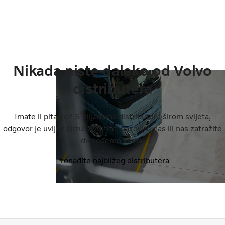
Nikada niste daleko od Volvo
distributera
Imate li pitanje? S hiljadama distributera širom svijeta,
odgovor je uvijek blizu. Svratite, nazovite nas ili nas zatražite
da dođemo vama.
Pronađite najbližeg distributera