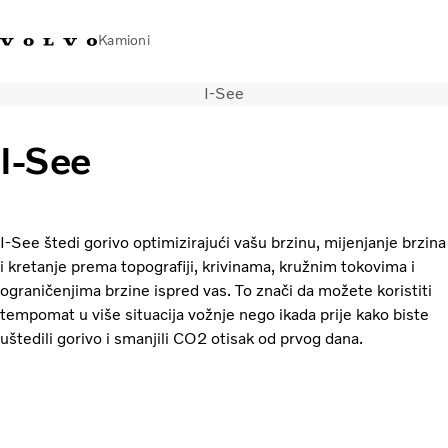
Kamioni
I-See
Volvo Trucks Bosna i
Prodavaonica Volvo Trucks
Prijava
Bosna I
Hercegovina - Kontakti
promo materijala
Hercegovina
I-See
Transportna rješenja
Kamioni
Kampanje
I-See štedi gorivo optimizirajući vašu brzinu, mijenjanje brzina
Usluge
i kretanje prema topografiji, krivinama, kružnim tokovima i
Lokator distributera
ograničenjima brzine ispred vas. To znači da možete koristiti
Vijesti
tempomat u više situacija vožnje nego ikada prije kako biste
O nama
uštedili gorivo i smanjili CO2 otisak od prvog dana.
Volvo Truck Builder
Kontaktirajte nas