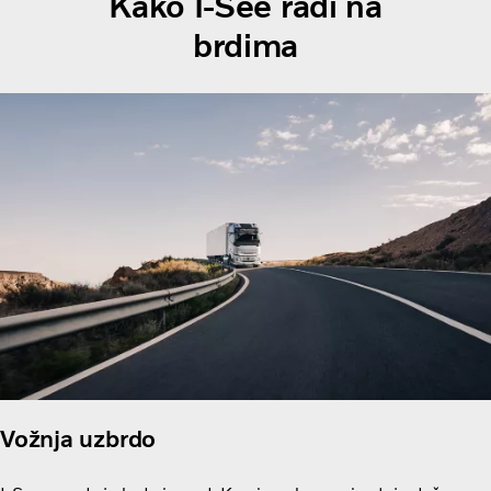
Kako I-See radi na
brdima
Vožnja uzbrdo