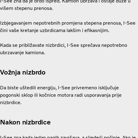
I-See zna da je brdo ispred. Kamion ubrzava i ostaje duže u
višem stepenu prenosa.
Izbjegavanjem nepotrebnih promjena stepena prenosa, I-See
čini vaše kretanje uzbrdicama lakšim i efikasnijim.
Kada se približavate nizbrdici, I-See sprečava nepotrebno
ubrzavanje kamiona.
Vožnja nizbrdo
Da biste uštedili energiju, I-See privremeno isključuje
pogonski sklop ili kočnice motora radi usporavanja prije
nizbrdice.
Nakon nizbrdice
I-See zna kada jedan nagib završava, a sljedeći počinje. Ako je