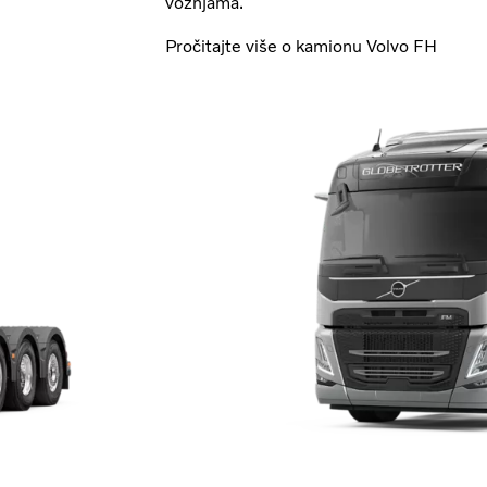
vožnjama.
Pročitajte više o kamionu Volvo FH