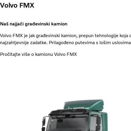
Volvo FMX
Naš najjači građevinski kamion
Volvo FMX je jak građevinski kamion, prepun tehnologije koja o
najzahtjevnije zadatke. Prilagođeno putevima s lošim uslovima
Pročitajte više o kamionu Volvo FMX