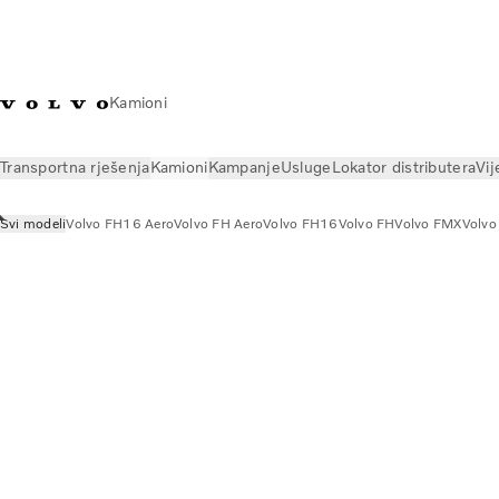
Kamioni
Transportna rješenja
Kamioni
Kampanje
Usluge
Lokator distributera
Vij
Svi modeli
Volvo FH16 Aero
Volvo FH Aero
Volvo FH16
Volvo FH
Volvo FMX
Volvo
Kamioni
Svi modeli