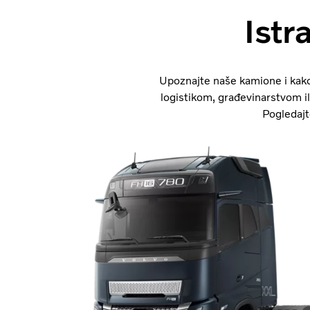
Istr
Upoznajte naše kamione i kako
logistikom, građevinarstvom il
Pogledajte