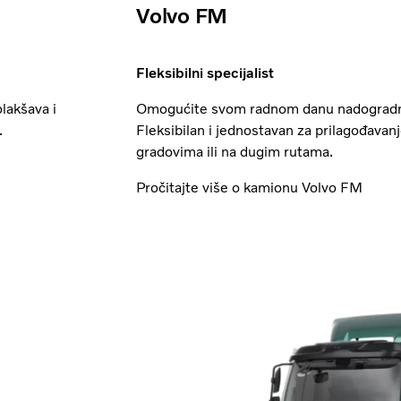
Volvo FM
Fleksibilni specijalist
lakšava i
Omogućite svom radnom danu nadogradnju
.
Fleksibilan i jednostavan za prilagođavan
gradovima ili na dugim rutama.
Pročitajte više o kamionu Volvo FM