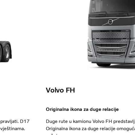
Volvo FH
Originalna ikona za duge relacije
pravljati. D17
Duge rute u kamionu Volvo FH predstavlj
 vještinama.
Originalna ikona za duge relacije omoguć