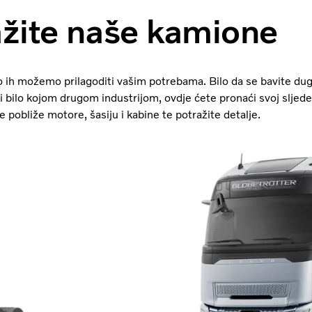
ažite naše kamione
 ih možemo prilagoditi vašim potrebama. Bilo da se bavite dug
i bilo kojom drugom industrijom, ovdje ćete pronaći svoj sljed
 pobliže motore, šasiju i kabine te potražite detalje.