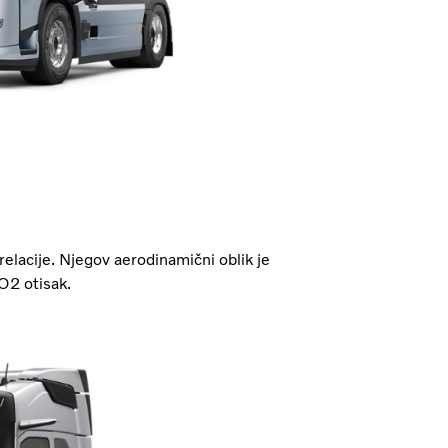
elacije. Njegov aerodinamični oblik je
CO2 otisak.