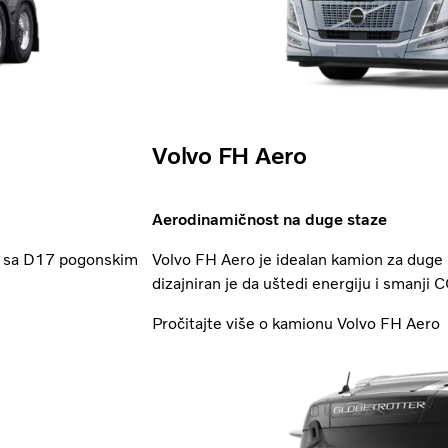
Volvo FH Aero
Aerodinamičnost na duge staze
o sa D17 pogonskim
Volvo FH Aero je idealan kamion za duge r
dizajniran je da uštedi energiju i smanji 
Pročitajte više o kamionu Volvo FH Aero