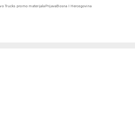
vo Trucks promo materijala
Prijava
Bosna I Hercegovina