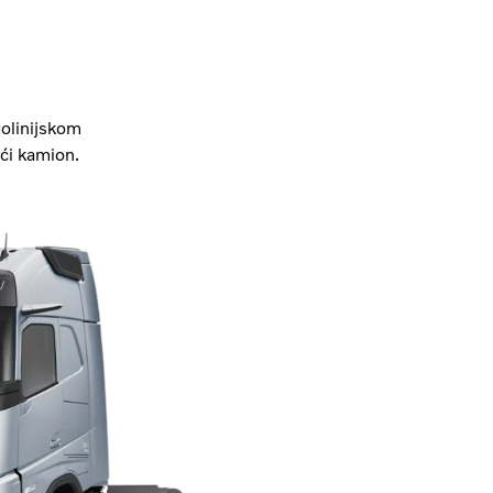
olinijskom
eći kamion.