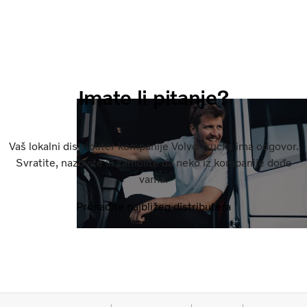
Imate li pitanje?
Vaš lokalni distributer kompanije Volvo Trucks ima odgovor.
Svratite, nazovite ili zamolite da neko iz kompanije dođe
vama.
Pronađite najbližeg distributera