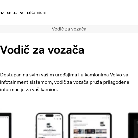
Kamioni
Vodič za vozača
Volvo Trucks Bosna i
Prodavaonica Volvo Trucks
Prijava
Bosna I
Hercegovina - Kontakti
promo materijala
Hercegovina
Vodič za vozača
Transportna rješenja
Kamioni
Kampanje
Dostupan na svim vašim uređajima i u kamionima Volvo sa
Usluge
infotainment sistemom, vodič za vozača pruža prilagođene
Lokator distributera
informacije za vaš kamion.
Vijesti
O nama
Volvo Truck Builder
Kontaktirajte nas