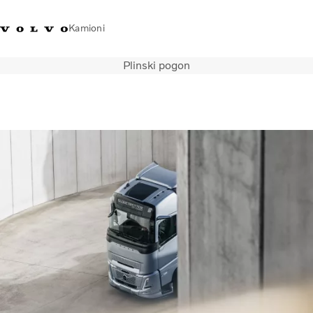
Kamioni
Plinski pogon
Volvo Trucks Bosna i
Prodavaonica Volvo Trucks
Prijava
Bosna I
Hercegovina - Kontakti
promo materijala
Hercegovina
Transportna rješenja
Kamioni
Kampanje
Usluge
Lokator distributera
Vijesti
O nama
Volvo Truck Builder
Kontaktirajte nas