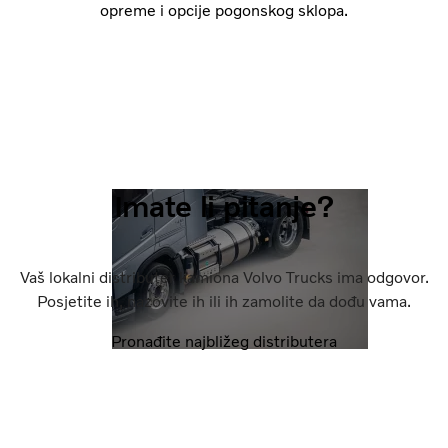
opreme i opcije pogonskog sklopa.
Imate li pitanje?
Vaš lokalni distributer kamiona Volvo Trucks ima odgovor.
Posjetite ih, nazovite ih ili ih zamolite da dođu vama.
Pronađite najbližeg distributera