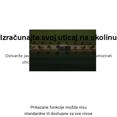
Izračunajte svoj uticaj na okolinu
Ostvarite jasnu sliku kako vaši kamioni mogu minimizirati
uticaj na okolinu u transportnom lancu.
Prikazane funkcije možda nisu
standardne ili dostupne za sve nivoe