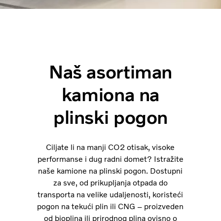
Naš asortiman
kamiona na
plinski pogon
Ciljate li na manji CO2 otisak, visoke
performanse i dug radni domet? Istražite
naše kamione na plinski pogon. Dostupni
za sve, od prikupljanja otpada do
transporta na velike udaljenosti, koristeći
pogon na tekući plin ili CNG – proizveden
od bioplina ili prirodnog plina ovisno o