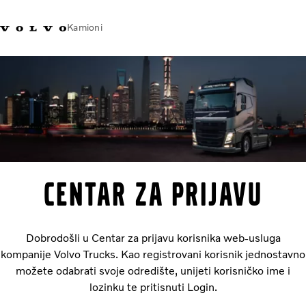
Kamioni
Volvo Trucks Bosna i
Prodavaonica Volvo Trucks
Prijava
Bosna I
Hercegovina - Kontakti
promo materijala
Hercegovina
Transportna rješenja
Kamioni
Kampanje
Usluge
CENTAR ZA PRIJAVU
Lokator distributera
Vijesti
O nama
Dobrodošli u Centar za prijavu korisnika web-usluga
Volvo Truck Builder
kompanije Volvo Trucks. Kao registrovani korisnik jednostavno
Kontaktirajte nas
možete odabrati svoje odredište, unijeti korisničko ime i
lozinku te pritisnuti Login.