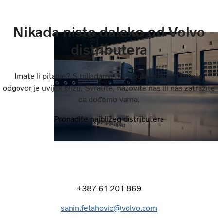
Nikada niste daleko od Volvo
distributera
Imate li pitanje? S hiljadama distributera širom svijeta,
odgovor je uvijek blizu. Svratite, nazovite nas ili nas zatražite
da dođemo vama.
Pronađite najbližeg distributera
+387 61 201 869
sanin.fetahovic@volvo.com