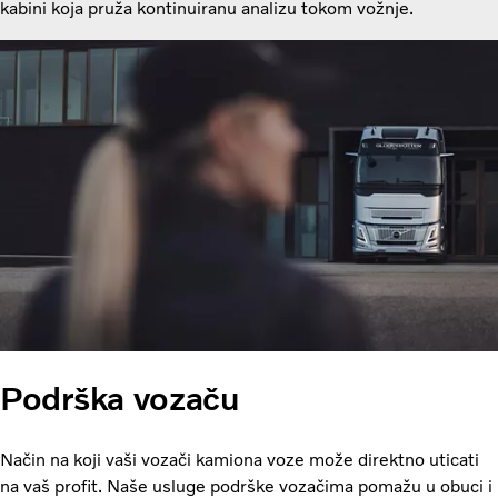
kabini koja pruža kontinuiranu analizu tokom vožnje.
Podrška vozaču
Način na koji vaši vozači kamiona voze može direktno uticati
na vaš profit. Naše usluge podrške vozačima pomažu u obuci i