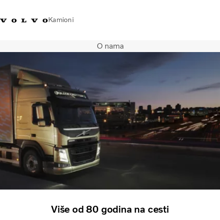
Kamioni
O nama
Volvo Trucks Bosna i
Prodavaonica Volvo Trucks
Prijava
Bosna I
Hercegovina - Kontakti
promo materijala
Hercegovina
Transportna rješenja
Kamioni
Kampanje
Usluge
Lokator distributera
Vijesti
O nama
Volvo Truck Builder
Kontaktirajte nas
Više od 80 godina na cesti