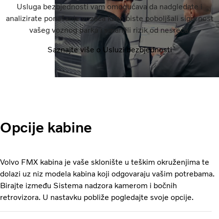
Usluga bezbjednosti vam omogućava da nadgledate i
analizirate ponašanje vozača kako biste poboljšali sigurnost
vašeg voznog parka i smanjili rizik od nesreća.
Saznajte više o Usluzi bezbjednosti
Opcije kabine
Volvo FMX kabina je vaše sklonište u teškim okruženjima te
dolazi uz niz modela kabina koji odgovaraju vašim potrebama.
Birajte između Sistema nadzora kamerom i bočnih
retrovizora. U nastavku pobliže pogledajte svoje opcije.