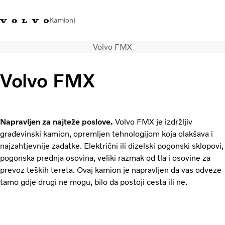
Kamioni
Volvo FMX
Volvo Trucks Bosna i
Prodavaonica Volvo Trucks
Prijava
Bosna I
Hercegovina - Kontakti
promo materijala
Hercegovina
Volvo FMX
Transportna rješenja
Kamioni
Kampanje
Napravljen za najteže poslove.
Volvo FMX je izdržljiv
Usluge
građevinski kamion, opremljen tehnologijom koja olakšava i
Lokator distributera
najzahtjevnije zadatke. Električni ili dizelski pogonski sklopovi,
Vijesti
pogonska prednja osovina, veliki razmak od tla i osovine za
O nama
prevoz teških tereta. Ovaj kamion je napravljen da vas odveze
Volvo Truck Builder
tamo gdje drugi ne mogu, bilo da postoji cesta ili ne.
Kontaktirajte nas