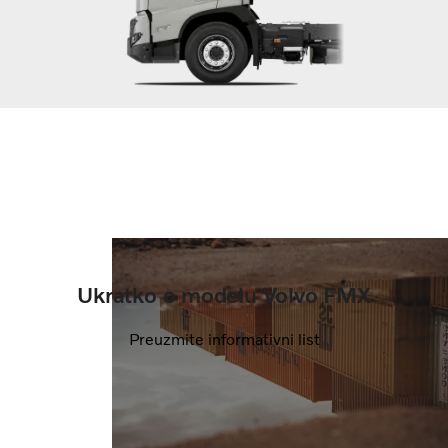
Ukratko o modelu Volvo FMX
Preuzmite informativni list