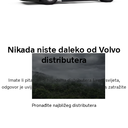
Nikada niste daleko od Volvo
distributera
Imate li pitanje? S hiljadama distributera širom svijeta,
odgovor je uvijek blizu. Svratite, nazovite nas ili nas zatražite
da dođemo vama.
Pronađite najbližeg distributera