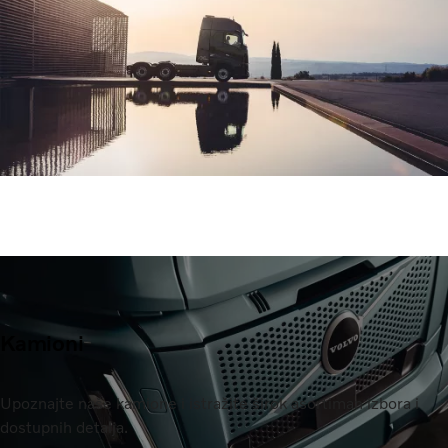
Kamioni
Upoznajte naše kamione i istražite širok asortiman izbora i
dostupnih detalja.