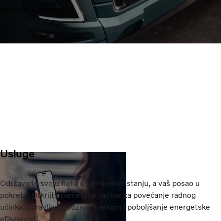
Istražite kamione
Usluge
Održavajte svoju flotu u savršenom stanju, a vaš posao u
pokretu. Otkrijte pametnije načine za povećanje radnog
učinka, upravljanje voznim parkom i poboljšanje energetske
efikasnosti.