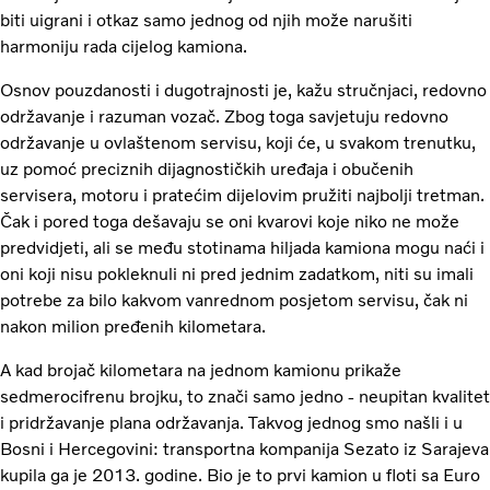
biti uigrani i otkaz samo jednog od njih može narušiti
harmoniju rada cijelog kamiona.
Osnov pouzdanosti i dugotrajnosti je, kažu stručnjaci, redovno
održavanje i razuman vozač. Zbog toga savjetuju redovno
održavanje u ovlaštenom servisu, koji će, u svakom trenutku,
uz pomoć preciznih dijagnostičkih uređaja i obučenih
servisera, motoru i pratećim dijelovim pružiti najbolji tretman.
Čak i pored toga dešavaju se oni kvarovi koje niko ne može
predvidjeti, ali se među stotinama hiljada kamiona mogu naći i
oni koji nisu pokleknuli ni pred jednim zadatkom, niti su imali
potrebe za bilo kakvom vanrednom posjetom servisu, čak ni
nakon milion pređenih kilometara.
A kad brojač kilometara na jednom kamionu prikaže
sedmerocifrenu brojku, to znači samo jedno - neupitan kvalitet
i pridržavanje plana održavanja. Takvog jednog smo našli i u
Bosni i Hercegovini: transportna kompanija Sezato iz Sarajeva
kupila ga je 2013. godine. Bio je to prvi kamion u floti sa Euro