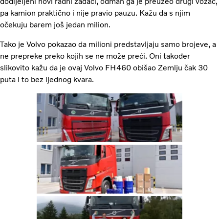
dodijeljeni novi radni zadaci, odmah ga je preuzeo drugi vozač,
pa kamion praktično i nije pravio pauzu. Kažu da s njim
očekuju barem još jedan milion.
Tako je Volvo pokazao da milioni predstavljaju samo brojeve, a
ne prepreke preko kojih se ne može preći. Oni također
slikovito kažu da je ovaj Volvo FH460 obišao Zemlju čak 30
puta
i to bez ijednog kvara.