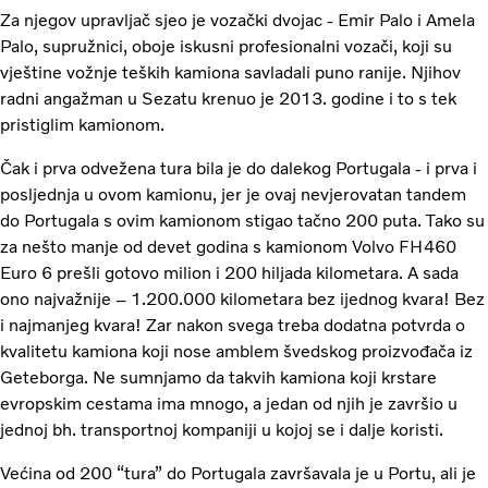
Za njegov upravljač sjeo je vozački dvojac - Emir Palo i Amela
Palo, supružnici, oboje iskusni profesionalni vozači, koji su
vještine vožnje teških kamiona savladali puno ranije. Njihov
radni angažman u Sezatu krenuo je 2013. godine i to s tek
pristiglim kamionom.
Čak i prva odvežena tura bila je do dalekog Portugala - i prva i
posljednja u ovom kamionu, jer je ovaj nevjerovatan tandem
do Portugala s ovim kamionom stigao tačno 200 puta. Tako su
za nešto manje od devet godina s kamionom Volvo FH460
Euro 6 prešli gotovo milion i 200 hiljada kilometara. A sada
ono najvažnije – 1.200.000 kilometara bez ijednog kvara! Bez
i najmanjeg kvara! Zar nakon svega treba dodatna potvrda o
kvalitetu kamiona koji nose amblem švedskog proizvođača iz
Geteborga. Ne sumnjamo da takvih kamiona koji krstare
evropskim cestama ima mnogo, a jedan od njih je završio u
jednoj bh. transportnoj kompaniji u kojoj se i dalje koristi.
Većina od 200 “tura” do Portugala završavala je u Portu, ali je