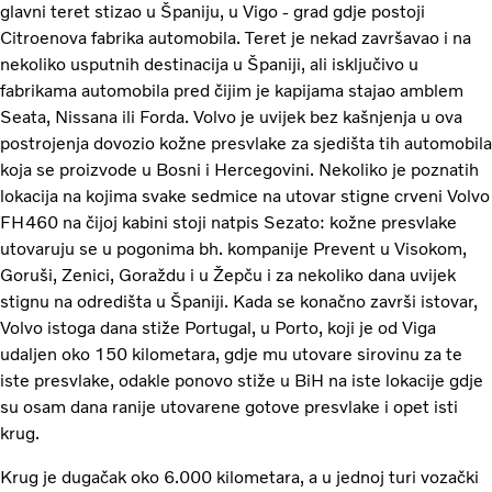
glavni teret stizao u Španiju, u Vigo - grad gdje postoji
Citroenova fabrika automobila. Teret je nekad završavao i na
nekoliko usputnih destinacija u Španiji, ali isključivo u
fabrikama automobila pred čijim je kapijama stajao amblem
Seata, Nissana ili Forda. Volvo je uvijek bez kašnjenja u ova
postrojenja dovozio kožne presvlake za sjedišta tih automobila
koja se proizvode u Bosni i Hercegovini. Nekoliko je poznatih
lokacija na kojima svake sedmice na utovar stigne crveni Volvo
FH460 na čijoj kabini stoji natpis Sezato: kožne presvlake
utovaruju se u pogonima bh. kompanije Prevent u Visokom,
Goruši, Zenici, Goraždu i u Žepču i za nekoliko dana uvijek
stignu na odredišta u Španiji. Kada se konačno završi istovar,
Volvo istoga dana stiže Portugal, u Porto, koji je od Viga
udaljen oko 150 kilometara, gdje mu utovare sirovinu za te
iste presvlake, odakle ponovo stiže u BiH na iste lokacije gdje
su osam dana ranije utovarene gotove presvlake i opet isti
krug.
Krug je dugačak oko 6.000 kilometara, a u jednoj turi vozački