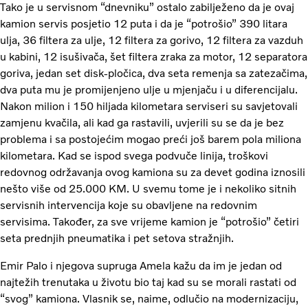
Tako je u servisnom “dnevniku” ostalo zabilježeno da je ovaj
kamion servis posjetio 12 puta i da je “potrošio” 390 litara
ulja, 36 filtera za ulje, 12 filtera za gorivo, 12 filtera za vazduh
u kabini, 12 isušivača, šet filtera zraka za motor, 12 separatora
goriva, jedan set disk-pločica, dva seta remenja sa zatezačima,
dva puta mu je promijenjeno ulje u mjenjaču i u diferencijalu.
Nakon milion i 150 hiljada kilometara serviseri su savjetovali
zamjenu kvačila, ali kad ga rastavili, uvjerili su se da je bez
problema i sa postojećim mogao preći još barem pola miliona
kilometara. Kad se ispod svega podvuče linija, troškovi
redovnog održavanja ovog kamiona su za devet godina iznosili
nešto više od 25.000 KM. U svemu tome je i nekoliko sitnih
servisnih intervencija koje su obavljene na redovnim
servisima. Također, za sve vrijeme kamion je “potrošio” četiri
seta prednjih pneumatika i pet setova stražnjih.
Emir Palo i njegova supruga Amela kažu da im je jedan od
najtežih trenutaka u životu bio taj kad su se morali rastati od
“svog” kamiona. Vlasnik se, naime, odlučio na modernizaciju,