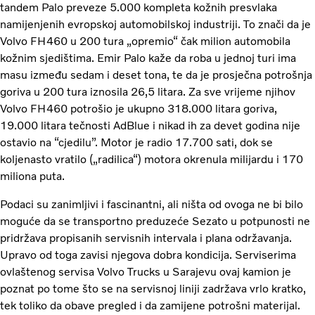
tandem Palo preveze 5.000 kompleta kožnih presvlaka
namijenjenih evropskoj automobilskoj industriji. To znači da je
Volvo FH460 u 200 tura „opremio“ čak milion automobila
kožnim sjedištima. Emir Palo kaže da roba u jednoj turi ima
masu između sedam i deset tona, te da je prosječna potrošnja
goriva u 200 tura iznosila 26,5 litara. Za sve vrijeme njihov
Volvo FH460 potrošio je ukupno 318.000 litara goriva,
19.000 litara tečnosti AdBlue i nikad ih za devet godina nije
ostavio na “cjedilu”. Motor je radio 17.700 sati, dok se
koljenasto vratilo („radilica“) motora okrenula milijardu i 170
miliona puta.
Podaci su zanimljivi i fascinantni, ali ništa od ovoga ne bi bilo
moguće da se transportno preduzeće Sezato u potpunosti ne
pridržava propisanih servisnih intervala i plana održavanja.
Upravo od toga zavisi njegova dobra kondicija. Serviserima
ovlaštenog servisa Volvo Trucks u Sarajevu ovaj kamion je
poznat po tome što se na servisnoj liniji zadržava vrlo kratko,
tek toliko da obave pregled i da zamijene potrošni materijal.