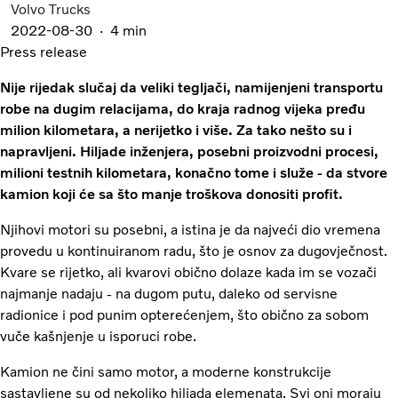
Volvo Trucks
2022-08-30
4 min
Press release
Nije rijedak slučaj da veliki tegljači, namijenjeni transportu
robe na dugim relacijama, do kraja radnog vijeka pređu
milion kilometara, a nerijetko i više. Za tako nešto su i
napravljeni. Hiljade inženjera, posebni proizvodni procesi,
milioni testnih kilometara, konačno tome i služe - da stvore
kamion koji će sa što manje troškova donositi profit.
Njihovi motori su posebni, a istina je da najveći dio vremena
provedu u kontinuiranom radu, što je osnov za dugovječnost.
Kvare se rijetko, ali kvarovi obično dolaze kada im se vozači
najmanje nadaju - na dugom putu, daleko od servisne
radionice i pod punim opterećenjem, što obično za sobom
vuče kašnjenje u isporuci robe.
Kamion ne čini samo motor, a moderne konstrukcije
sastavljene su od nekoliko hiljada elemenata. Svi oni moraju