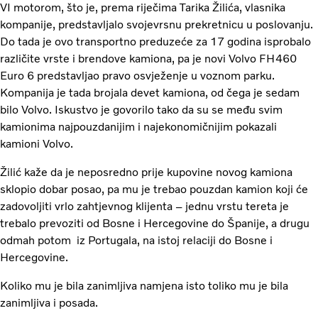
VI motorom, što je, prema riječima Tarika Žilića, vlasnika
kompanije, predstavljalo svojevrsnu prekretnicu u poslovanju.
Do tada je ovo transportno preduzeće za 17 godina isprobalo
različite vrste i brendove kamiona, pa je novi Volvo FH460
Euro 6 predstavljao pravo osvježenje u voznom parku.
Kompanija je tada brojala devet kamiona, od čega je sedam
bilo Volvo. Iskustvo je govorilo tako da su se među svim
kamionima najpouzdanijim i najekonomičnijim pokazali
kamioni Volvo.
Žilić kaže da je neposredno prije kupovine novog kamiona
sklopio dobar posao, pa mu je trebao pouzdan kamion koji će
zadovoljiti vrlo zahtjevnog klijenta – jednu vrstu tereta je
trebalo prevoziti od Bosne i Hercegovine do Španije, a drugu
odmah potom iz Portugala, na istoj relaciji do Bosne i
Hercegovine.
Koliko mu je bila zanimljiva namjena isto toliko mu je bila
zanimljiva i posada.