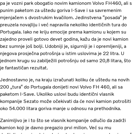
pa je vozni park obogatio novim kamionom Volvo FH460, ali s
punim paketom za uštedu goriva I-Save i sa savremenim
mjenjačem s dvostrukim kvačilom. Jedinstvena “posada” je
preuzela novajliju i već napravila nekoliko identičnih tura do
Portugala. Iako ne kriju emocije prema kamionu u kojem su
zajedno proveli gotovo devet godina, kažu da je novi kamion
bez sumnje još bolji. Udobniji je, sigurniji je i opremljeniji, a
njegova prosječna potrošnja u istim uslovima je 22 litra. U
jednom krugu su zabilježili potrošnju od samo 20,8 litara, što
je fantastičan rezultat.
Jednostavno je, na kraju izračunati koliku će uštedu na novih
200 „tura“ do Portugala donijeti novi Volvo FH 460, ali sa
paketom I-Save. Ukoliko uslovi budu identični vlasnik
kompanije Sezato može očekivati da će novi kamion potrošiti
oko 54.000 litara goriva manje u odnosu na prethodnika.
Zanimljivo je i to što se vlasnik kompanije odlučio da zadrži
kamion koji je davno pregazio prvi milion. Već su mu