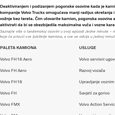
Deaktiviranjem i podizanjem pogonske osovine kada je kam
kompanije Volvo Trucks omogućava manji radijus okretanja 
vožnje bez tereta. Čim utovarite kamion, pogonska osovina a
aktivirati da bi se obezbijedila maksimalna vuča i vozne kara
Saznajte više o tandemskoj osovini u ovoj epizodi Jedne minute – m
koje će privući sve ljubitelje kamiona, a sve se odvija u jednoj minut
PALETA KAMIONA
USLUGE
Volvo FH16 Aero
Volvo servisni ugov
Volvo FH Aero
Razvoj vozača
Volvo FH16
Upravljanje vozni
Volvo FH
Savjeti za gorivo
Volvo FMX
Volvo Action Servi