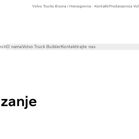
Volvo Trucks Bosna i Hercegovina - Kontakti
Prodavaonica Vol
esti
O nama
Volvo Truck Builder
Kontaktirajte nas
nje tandemske osovine | Volvo Trucks
izanje