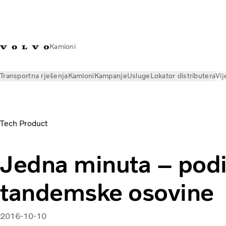
Kamioni
Transportna rješenja
Kamioni
Kampanje
Usluge
Lokator distributera
Vij
Vijesti
Volvo Trucks Magazine Online
Jedna minuta – podiza
Tech Product
Jedna minuta – pod
tandemske osovine
2016-10-10