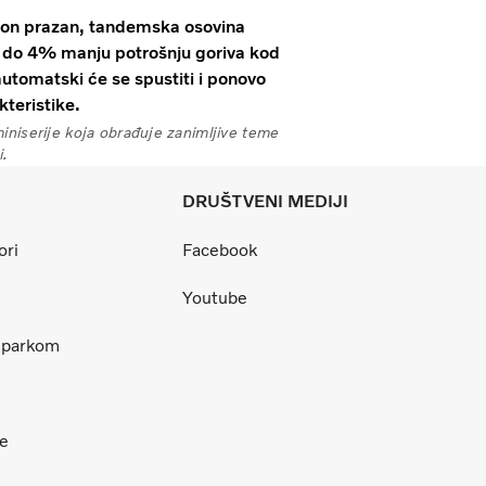
ion prazan, tandemska osovina
i do 4% manju potrošnju goriva kod
utomatski će se spustiti i ponovo
kteristike.
iniserije koja obrađuje zanimljive teme
i.
DRUŠTVENI MEDIJI
ori
Facebook
Youtube
m parkom
ce