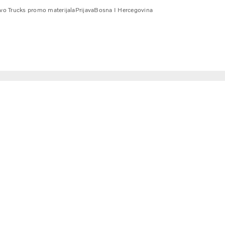
vo Trucks promo materijala
Prijava
Bosna I Hercegovina