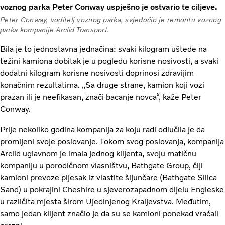
voznog parka Peter Conway uspješno je ostvario te ciljeve.
Peter Conway, voditelj voznog parka, svjedočio je remontu voznog
parka kompanije Arclid Transport.
Bila je to jednostavna jednačina: svaki kilogram uštede na
težini kamiona dobitak je u pogledu korisne nosivosti, a svaki
dodatni kilogram korisne nosivosti doprinosi zdravijim
konačnim rezultatima. „Sa druge strane, kamion koji vozi
prazan ili je neefikasan, znači bacanje novca“, kaže Peter
Conway.
Prije nekoliko godina kompanija za koju radi odlučila je da
promijeni svoje poslovanje. Tokom svog poslovanja, kompanija
Arclid uglavnom je imala jednog klijenta, svoju matičnu
kompaniju u porodičnom vlasništvu, Bathgate Group, čiji
kamioni prevoze pijesak iz vlastite šljunčare (Bathgate Silica
Sand) u pokrajini Cheshire u sjeverozapadnom dijelu Engleske
u različita mjesta širom Ujedinjenog Kraljevstva. Međutim,
samo jedan klijent značio je da su se kamioni ponekad vraćali