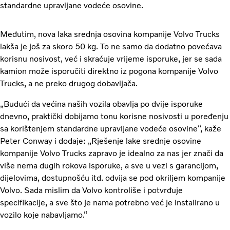
standardne upravljane vodeće osovine.
Međutim, nova laka srednja osovina kompanije Volvo Trucks
lakša je još za skoro 50 kg. To ne samo da dodatno povećava
korisnu nosivost, već i skraćuje vrijeme isporuke, jer se sada
kamion može isporučiti direktno iz pogona kompanije Volvo
Trucks, a ne preko drugog dobavljača.
„Budući da većina naših vozila obavlja po dvije isporuke
dnevno, praktički dobijamo tonu korisne nosivosti u poređenju
sa korištenjem standardne upravljane vodeće osovine“, kaže
Peter Conway i dodaje: „Rješenje lake srednje osovine
kompanije Volvo Trucks zapravo je idealno za nas jer znači da
više nema dugih rokova isporuke, a sve u vezi s garancijom,
dijelovima, dostupnošću itd. odvija se pod okriljem kompanije
Volvo. Sada mislim da Volvo kontroliše i potvrđuje
specifikacije, a sve što je nama potrebno već je instalirano u
vozilo koje nabavljamo.“