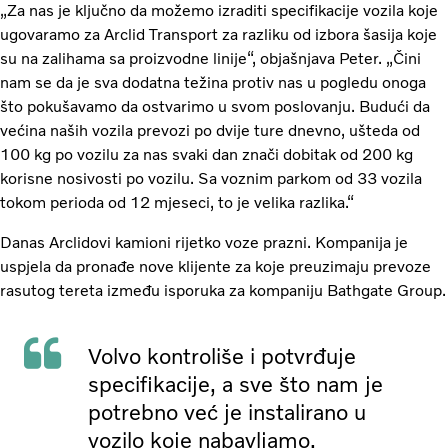
„Za nas je ključno da možemo izraditi specifikacije vozila koje
ugovaramo za Arclid Transport za razliku od izbora šasija koje
su na zalihama sa proizvodne linije“, objašnjava Peter. „Čini
nam se da je sva dodatna težina protiv nas u pogledu onoga
što pokušavamo da ostvarimo u svom poslovanju. Budući da
većina naših vozila prevozi po dvije ture dnevno, ušteda od
100 kg po vozilu za nas svaki dan znači dobitak od 200 kg
korisne nosivosti po vozilu. Sa voznim parkom od 33 vozila
tokom perioda od 12 mjeseci, to je velika razlika.“
Danas Arclidovi kamioni rijetko voze prazni. Kompanija je
uspjela da pronađe nove klijente za koje preuzimaju prevoze
rasutog tereta između isporuka za kompaniju Bathgate Group.
Volvo kontroliše i potvrđuje
specifikacije, a sve što nam je
potrebno već je instalirano u
vozilo koje nabavljamo.