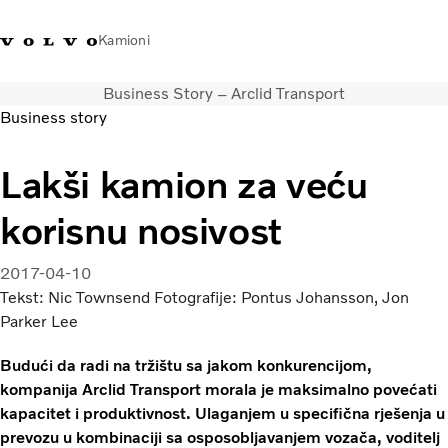
Kamioni
Business Story – Arclid Transport
Volvo Trucks Bosna i
Prodavaonica Volvo Trucks
Prijava
Bosna I
Business story
Hercegovina - Kontakti
promo materijala
Hercegovina
Lakši kamion za veću
Transportna rješenja
Kamioni
korisnu nosivost
Kampanje
Usluge
2017-04-10
Lokator distributera
Tekst: Nic Townsend Fotografije: Pontus Johansson, Jon
Vijesti
Parker Lee
O nama
Volvo Truck Builder
Budući da radi na tržištu sa jakom konkurencijom,
Kontaktirajte nas
kompanija Arclid Transport morala je maksimalno povećati
kapacitet i produktivnost. Ulaganjem u specifična rješenja u
prevozu u kombinaciji sa osposobljavanjem vozača, voditelj