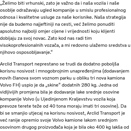
„Želimo biti vrhunski, zato je važno da i naša vozila i naše
osoblje odražavaju ugled kompanije u smislu profesionalnog
odnosa i kvalitetne usluge za naše korisnike. Naša strategija
nije da budemo najjeftiniji na cesti, već želimo ponuditi
apsolutno najbolji omjer cijene i vrijednosti koju klijenti
dobijaju za svoj novac. Zato kod nas radi tim
visokoprofesionalnih vozača, a mi redovno ulažemo sredstva u
njihovo osposobljavanje.“
Arclid Transport neprestano se trudi da dodatno poboljša
korisnu nosivost i mnogobrojnim unapređenjima (dodavanjem
novih članova svom voznom parku u obliku tri nova kamiona
Volvo FH) uspio je da „skine“ dodatnih 280 kg. Jedna od
vidljivijih promjena bila je dodavanje lake srednje osovine
kompanije Volvo (u Ujedinjenom Kraljevstvu vozila koja
prevoze terete teže od 40 tona moraju imati tri osovine). Da
bi se smanjio utjecaj na korisnu nosivost, Arclid Transport je
već ranije opremio svoje Volvo kamione lakom srednjom
osovinom drugog proizvođača koja je bila oko 400 kg lakša od