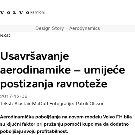
Kamioni
Design Story – Aerodynamics
Volvo Trucks Bosna i
Prodavaonica Volvo Trucks
Prijava
Bosna I
R&D
Hercegovina - Kontakti
promo materijala
Hercegovina
Usavršavanje
Transportna rješenja
Kamioni
aerodinamike – umijeće
Kampanje
Usluge
postizanja ravnoteže
Lokator distributera
Vijesti
2017-12-06
O nama
Tekst: Alastair McDuff Fotografije: Patrik Olsson
Volvo Truck Builder
Kontaktirajte nas
Aerodinamička poboljšanja na novom modelu Volvo FH bila
su ključni faktor pri pružanju pomoći kupcima da dodatno
poboljšaju svoju profitabilnost.