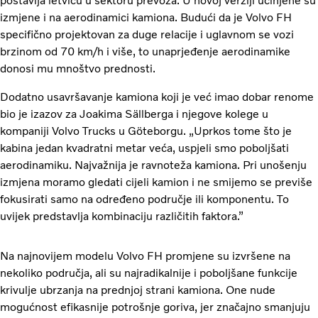
postavlja letvicu u sektoru prevoza. U novoj verziji učinjene su
izmjene i na aerodinamici kamiona. Budući da je Volvo FH
specifično projektovan za duge relacije i uglavnom se vozi
brzinom od 70 km/h i više, to unaprjeđenje aerodinamike
donosi mu mnoštvo prednosti.
Dodatno usavršavanje kamiona koji je već imao dobar renome
bio je izazov za Joakima Sällberga i njegove kolege u
kompaniji Volvo Trucks u Göteborgu. „Uprkos tome što je
kabina jedan kvadratni metar veća, uspjeli smo poboljšati
aerodinamiku. Najvažnija je ravnoteža kamiona. Pri unošenju
izmjena moramo gledati cijeli kamion i ne smijemo se previše
fokusirati samo na određeno područje ili komponentu. To
uvijek predstavlja kombinaciju različitih faktora.”
Na najnovijem modelu Volvo FH promjene su izvršene na
nekoliko područja, ali su najradikalnije i poboljšane funkcije
krivulje ubrzanja na prednjoj strani kamiona. One nude
mogućnost efikasnije potrošnje goriva, jer značajno smanjuju