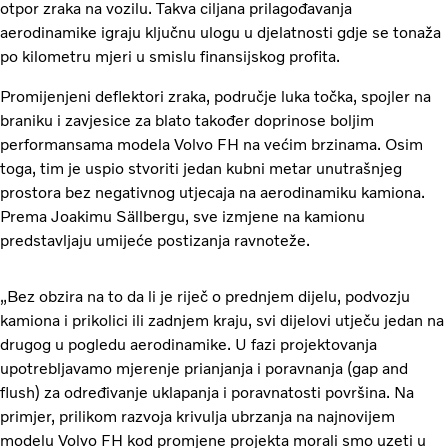
otpor zraka na vozilu. Takva ciljana prilagođavanja
aerodinamike igraju ključnu ulogu u djelatnosti gdje se tonaža
po kilometru mjeri u smislu finansijskog profita.
Promijenjeni deflektori zraka, područje luka točka, spojler na
braniku i zavjesice za blato također doprinose boljim
performansama modela Volvo FH na većim brzinama. Osim
toga, tim je uspio stvoriti jedan kubni metar unutrašnjeg
prostora bez negativnog utjecaja na aerodinamiku kamiona.
Prema Joakimu Sällbergu, sve izmjene na kamionu
predstavljaju umijeće postizanja ravnoteže.
„Bez obzira na to da li je riječ o prednjem dijelu, podvozju
kamiona i prikolici ili zadnjem kraju, svi dijelovi utječu jedan na
drugog u pogledu aerodinamike. U fazi projektovanja
upotrebljavamo mjerenje prianjanja i poravnanja (gap and
flush) za određivanje uklapanja i poravnatosti površina. Na
primjer, prilikom razvoja krivulja ubrzanja na najnovijem
modelu Volvo FH kod promjene projekta morali smo uzeti u