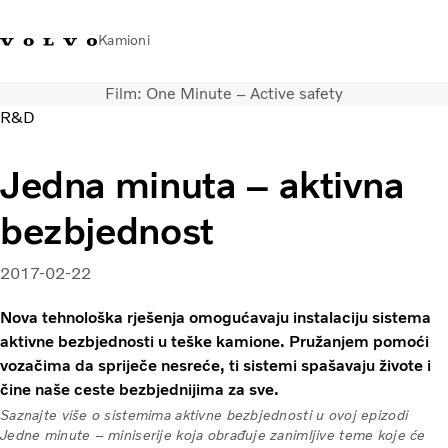
Kamioni
Film: One Minute – Active safety
Volvo Trucks Bosna i
Prodavaonica Volvo Trucks
Prijava
Bosna I
R&D
Hercegovina - Kontakti
promo materijala
Hercegovina
Jedna minuta – aktivna
Transportna rješenja
Kamioni
bezbjednost
Kampanje
Usluge
2017-02-22
Lokator distributera
Vijesti
Nova tehnološka rješenja omogućavaju instalaciju sistema
O nama
aktivne bezbjednosti u teške kamione. Pružanjem pomoći
Volvo Truck Builder
vozačima da spriječe nesreće, ti sistemi spašavaju živote i
Kontaktirajte nas
čine naše ceste bezbjednijima za sve.
Saznajte više o sistemima aktivne bezbjednosti u ovoj epizodi
Jedne minute – miniserije koja obrađuje zanimljive teme koje će