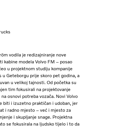
rucks
röm vodila je redizajniranje nove
ti kabine modela Volvo FM – posao
očeo u projektnom studiju kompanije
s u Geteborgu prije skoro pet godina, a
uvan u velikoj tajnosti. Od početka su
njen tim fokusirali na projektovanje
 na osnovi potreba vozača. Novi Volvo
biti i izuzetno praktičan i udoban, jer
at i radno mjesto – već i mjesto za
jenje i skupljanje snage. Projektna
ato se fokusirala na ljudsko tijelo i to da