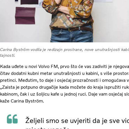
Carina Byström vodila je redizajn prostrane, nove unutrašnjosti kab
tajnosti.
Kada uđete u novi Volvo FM, prvo što će vas zadiviti je njegov
čitav dodatni kubni metar unutrašnjosti u kabini, s više prosto
pretinci. Međutim, to daje i osjećaj prozračnosti i omogućava 
„Zaista je potpuno drugačije kada možete do kraja ispružiti ruk
kabinom, čak i uz šoljicu kafe u jednoj ruci. Daje vam osjećaj s
kaže Carina Byström.
Željeli smo se uvjeriti da je sve v