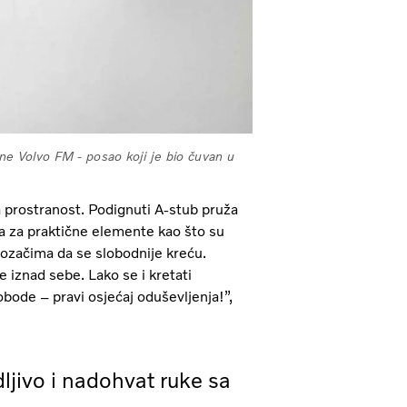
ine Volvo FM - posao koji je bio čuvan u
a prostranost. Podignuti A-stub pruža
ra za praktične elemente kao što su
vozačima da se slobodnije kreću.
e iznad sebe. Lako se i kretati
lobode – pravi osjećaj oduševljenja!”,
idljivo i nadohvat ruke sa