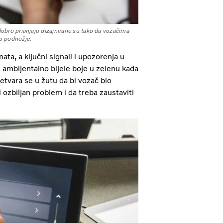
dobro prianjaju dizajnirane su tako da vozačima
no podnožje.
ata, a ključni signali i upozorenja u
z ambijentalno bijele boje u zelenu kada
retvara se u žutu da bi vozač bio
 ozbiljan problem i da treba zaustaviti