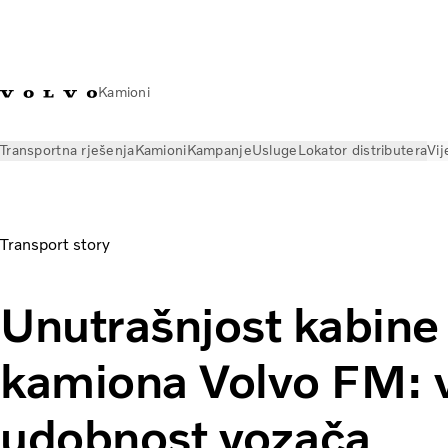
Kamioni
Transportna rješenja
Kamioni
Kampanje
Usluge
Lokator distributera
Vij
Vijesti
Volvo Trucks Magazine Online
The new Volvo FM cab i
Transport story
Unutrašnjost kabine
kamiona Volvo FM: 
udobnost vozača