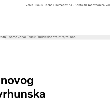
Volvo Trucks Bosna i Hercegovina - Kontakti
Prodavaonica Vol
esti
O nama
Volvo Truck Builder
Kontaktirajte nas
nterior: the ultimate in driver comfort
 novog
vrhunska