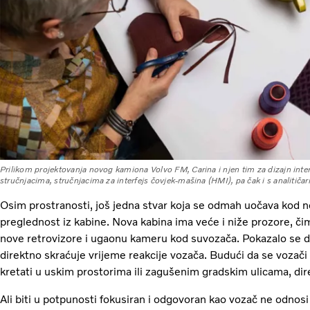
Prilikom projektovanja novog kamiona Volvo FM, Carina i njen tim za dizajn inter
stručnjacima, stručnjacima za interfejs čovjek-mašina (HMI), pa čak i s analitičar
Osim prostranosti, još jedna stvar koja se odmah uočava kod 
preglednost iz kabine. Nova kabina ima veće i niže prozore, či
nove retrovizore i ugaonu kameru kod suvozača. Pokazalo se da
direktno skraćuje vrijeme reakcije vozača. Budući da se voza
kretati u uskim prostorima ili zagušenim gradskim ulicama, dire
Ali biti u potpunosti fokusiran i odgovoran kao vozač ne odnosi