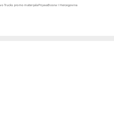
vo Trucks promo materijala
Prijava
Bosna I Hercegovina