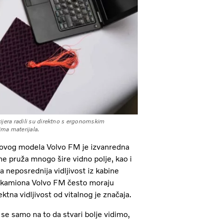
ijera radili su direktno s ergonomskim
ima materijala.
novog modela Volvo FM je izvanredna
me pruža mnogo šire vidno polje, kao i
 neposrednija vidljivost iz kabine
či kamiona Volvo FM često moraju
ktna vidljivost od vitalnog je značaja.
 se samo na to da stvari bolje vidimo,