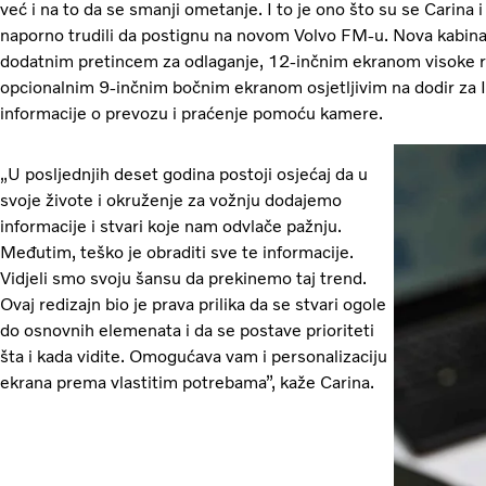
već i na to da se smanji ometanje. I to je ono što su se Carina 
naporno trudili da postignu na novom Volvo FM-u. Nova kabin
dodatnim pretincem za odlaganje, 12-inčnim ekranom visoke re
opcionalnim 9-inčnim bočnim ekranom osjetljivim na dodir za I
informacije o prevozu i praćenje pomoću kamere.
„U posljednjih deset godina postoji osjećaj da u
svoje živote i okruženje za vožnju dodajemo
informacije i stvari koje nam odvlače pažnju.
Međutim, teško je obraditi sve te informacije.
Vidjeli smo svoju šansu da prekinemo taj trend.
Ovaj redizajn bio je prava prilika da se stvari ogole
do osnovnih elemenata i da se postave prioriteti
šta i kada vidite. Omogućava vam i personalizaciju
ekrana prema vlastitim potrebama”, kaže Carina.