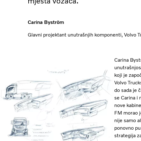
mjesta vozača.
Carina Byström
Glavni projektant unutrašnjih komponenti, Volvo T
Carina Byst
unutrašnjos
koji je zap
Volvo Truck
do sada je č
se Carina i 
nove kabine
FM morao je 
nije samo al
ponovno pun
strategija z