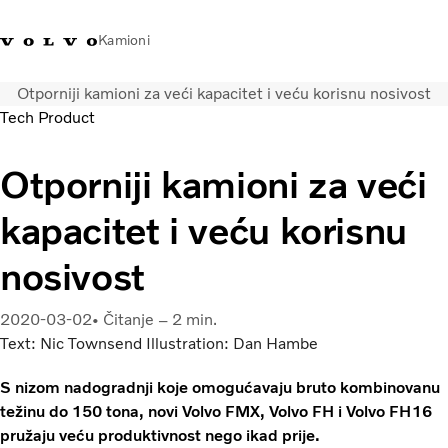
Kamioni
Otporniji kamioni za veći kapacitet i veću korisnu nosivost
Volvo Trucks Bosna i
Prodavaonica Volvo Trucks
Prijava
Bosna I
Tech Product
Hercegovina - Kontakti
promo materijala
Hercegovina
Otporniji kamioni za veći
Transportna rješenja
Kamioni
kapacitet i veću korisnu
Kampanje
Usluge
nosivost
Lokator distributera
Vijesti
2020-03-02
Čitanje – 2 min.
O nama
Text: Nic Townsend Illustration: Dan Hambe
Volvo Truck Builder
Kontaktirajte nas
S nizom nadogradnji koje omogućavaju bruto kombinovanu
težinu do 150 tona, novi Volvo FMX, Volvo FH i Volvo FH16
pružaju veću produktivnost nego ikad prije.