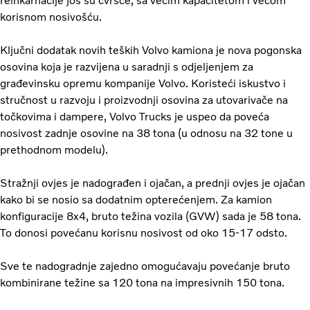
reinkarnacije još su čvršće, sa većim kapacitetom i većom
korisnom nosivošću.
Ključni dodatak novih teških Volvo kamiona je nova pogonska
osovina koja je razvijena u saradnji s odjeljenjem za
građevinsku opremu kompanije Volvo. Koristeći iskustvo i
stručnost u razvoju i proizvodnji osovina za utovarivače na
točkovima i dampere, Volvo Trucks je uspeo da poveća
nosivost zadnje osovine na 38 tona (u odnosu na 32 tone u
prethodnom modelu).
Stražnji ovjes je nadograđen i ojačan, a prednji ovjes je ojačan
kako bi se nosio sa dodatnim opterećenjem. Za kamion
konfiguracije 8x4, bruto težina vozila (GVW) sada je 58 tona.
To donosi povećanu korisnu nosivost od oko 15-17 odsto.
Sve te nadogradnje zajedno omogućavaju povećanje bruto
kombinirane težine sa 120 tona na impresivnih 150 tona.