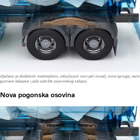
Ojačano je dodatnim materijalom, uključujući novi jači nosač, nove opruge, veće
gumene ležajeve i jače sidrište osovinskog sklopa.
Nova pogonska osovina