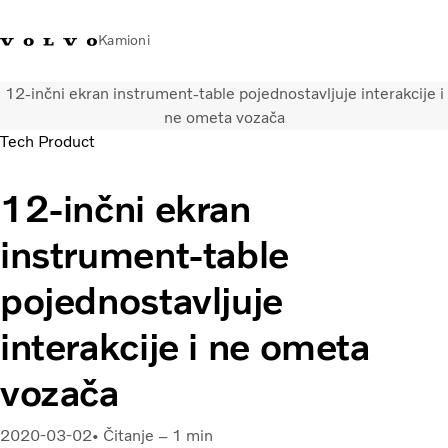
Kamioni
12-inčni ekran instrument-table pojednostavljuje interakcije i
Volvo Trucks Bosna i
Prodavaonica Volvo Trucks
Prijava
Bosna I
ne ometa vozača
Hercegovina - Kontakti
promo materijala
Hercegovina
Tech Product
Transportna rješenja
12-inčni ekran
Kamioni
Kampanje
instrument-table
Usluge
Lokator distributera
pojednostavljuje
Vijesti
interakcije i ne ometa
O nama
Volvo Truck Builder
vozača
Kontaktirajte nas
2020-03-02
Čitanje – 1 min