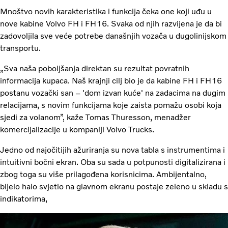
Mnoštvo novih karakteristika i funkcija čeka one koji uđu u
nove kabine Volvo FH i FH16. Svaka od njih razvijena je da bi
zadovoljila sve veće potrebe današnjih vozača u dugolinijskom
transportu.
„Sva naša poboljšanja direktan su rezultat povratnih
informacija kupaca. Naš krajnji cilj bio je da kabine FH i FH16
postanu vozački san – 'dom izvan kuće' na zadacima na dugim
relacijama, s novim funkcijama koje zaista pomažu osobi koja
sjedi za volanom”, kaže Tomas Thuresson, menadžer
komercijalizacije u kompaniji Volvo Trucks.
Jedno od najočitijih ažuriranja su nova tabla s instrumentima i
intuitivni bočni ekran. Oba su sada u potpunosti digitalizirana i
zbog toga su više prilagođena korisnicima. Ambijentalno,
bijelo halo svjetlo na glavnom ekranu postaje zeleno u skladu s
indikatorima,