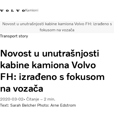
Kamioni
Novost u unutrašnjosti kabine kamiona Volvo FH: izrađeno s
Volvo Trucks Bosna i
Prodavaonica Volvo Trucks
Prijava
Bosna I
fokusom na vozača
Hercegovina - Kontakti
promo materijala
Hercegovina
Transport story
Transportna rješenja
Novost u unutrašnjosti
Kamioni
Kampanje
kabine kamiona Volvo
Usluge
Lokator distributera
FH: izrađeno s fokusom
Vijesti
na vozača
O nama
Volvo Truck Builder
Kontaktirajte nas
2020-03-02
Čitanje – 2 min.
Text: Sarah Belcher Photo: Arne Edstrom