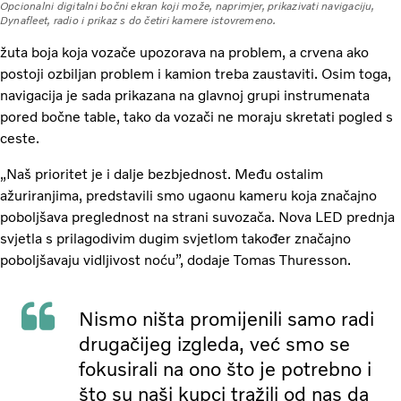
Opcionalni digitalni bočni ekran koji može, naprimjer, prikazivati navigaciju,
Dynafleet, radio i prikaz s do četiri kamere istovremeno.
žuta boja koja vozače upozorava na problem, a crvena ako
postoji ozbiljan problem i kamion treba zaustaviti. Osim toga,
navigacija je sada prikazana na glavnoj grupi instrumenata
pored bočne table, tako da vozači ne moraju skretati pogled s
ceste.
„Naš prioritet je i dalje bezbjednost. Među ostalim
ažuriranjima, predstavili smo ugaonu kameru koja značajno
poboljšava preglednost na strani suvozača. Nova LED prednja
svjetla s prilagodivim dugim svjetlom također značajno
poboljšavaju vidljivost noću”, dodaje Tomas Thuresson.
Nismo ništa promijenili samo radi
drugačijeg izgleda, već smo se
fokusirali na ono što je potrebno i
što su naši kupci tražili od nas da