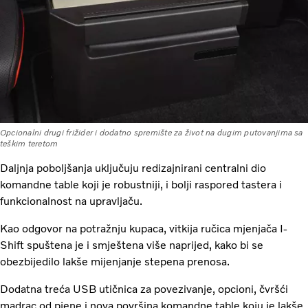
Opcionalni drugi frižider i dodatno spremište za život na dugim putovanjima sa
teškim teretom
Daljnja poboljšanja uključuju redizajnirani centralni dio
komandne table koji je robustniji, i bolji raspored tastera i
funkcionalnost na upravljaču.
Kao odgovor na potražnju kupaca, vitkija ručica mjenjača I-
Shift spuštena je i smještena više naprijed, kako bi se
obezbijedilo lakše mijenjanje stepena prenosa.
Dodatna treća USB utičnica za povezivanje, opcioni, čvršći
madrac od pjene i nova površina komandne table koju je lakše