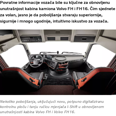
Povratne informacije vozača bile su ključne za obnovljenu
unutrašnjost kabina kamiona Volvo FH i FH16. Čim sjednete
za volan, jasno je da poboljšanja stvaraju superiornije,
sigurnije i mnogo ugodnije, intuitivno iskustvo za vozača.
Nekoliko poboljšanja, uključujući novu, potpuno digitaliziranu
kontrolnu ploču i tanju ručicu mjenjača I-Shift u obnovljenom
unutrašnjosti kabina Volvo FH i Volvo FH16.