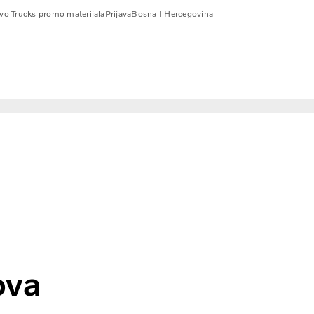
vo Trucks promo materijala
Prijava
Bosna I Hercegovina
igurniju i ekonomičniju vožnju
ova