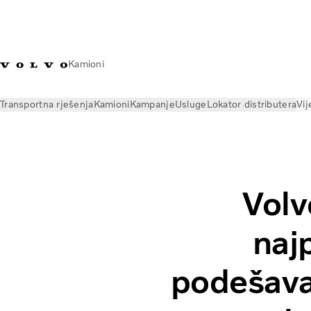
Kamioni
Transportna rješenja
Kamioni
Kampanje
Usluge
Lokator distributera
Vij
Vijesti
Volvo Trucks Magazine Online
Volvo Trucks BiH uvodi
Volv
naj
podešava