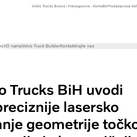
Volvo Trucks Bosna i Hercegovina - Kontakti
Prodavaonica Vol
esti
O nama
Volvo Truck Builder
Kontaktirajte nas
 najpreciznije lasersko podešavanje geometrije točkova - za s
o Trucks BiH uvodi
preciznije lasersko
nje geometrije točk