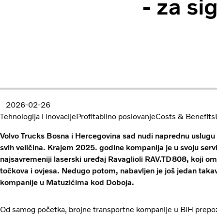
- za si
2026-02-26
Tehnologija i inovacije
Profitabilno poslovanje
Costs & Benefits
Volvo Trucks Bosna i Hercegovina sad nudi naprednu uslug
svih veličina. Krajem 2025. godine kompanija je u svoju servi
najsavremeniji laserski uređaj Ravaglioli RAV.TD808, koji 
točkova i ovjesa. Nedugo potom, nabavljen je još jedan takav 
kompanije u Matuzićima kod Doboja.
Od samog početka, brojne transportne kompanije u BiH prepozn