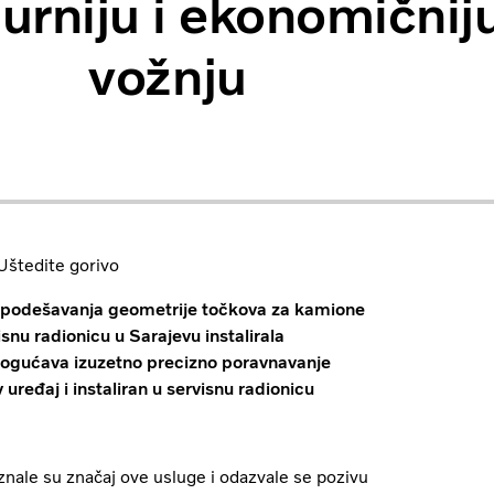
gurniju i ekonomičnij
vožnju
Uštedite gorivo
u podešavanja geometrije točkova za kamione
snu radionicu u Sarajevu instalirala
omogućava izuzetno precizno poravnavanje
uređaj i instaliran u servisnu radionicu
ale su značaj ove usluge i odazvale se pozivu