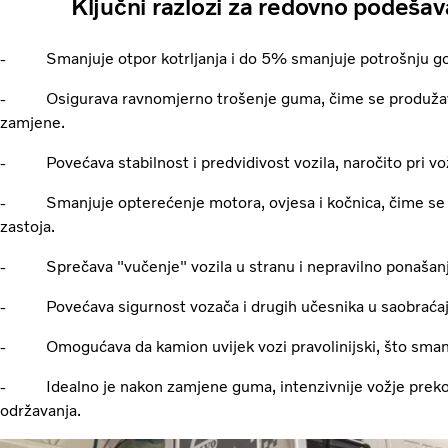
Ključni razlozi za redovno podeša
- Smanjuje otpor kotrljanja i do 5% smanjuje potrošnju go
- Osigurava ravnomjerno trošenje guma, čime se produžava nj
zamjene.
- Povećava stabilnost i predvidivost vozila, naročito pri vož
- Smanjuje opterećenje motora, ovjesa i kočnica, čime se sm
zastoja.
- Sprečava "vučenje" vozila u stranu i nepravilno ponašanj
- Povećava sigurnost vozača i drugih učesnika u saobraćaj
- Omogućava da kamion uvijek vozi pravolinijski, što smanj
- Idealno je nakon zamjene guma, intenzivnije vožje preko u
održavanja.