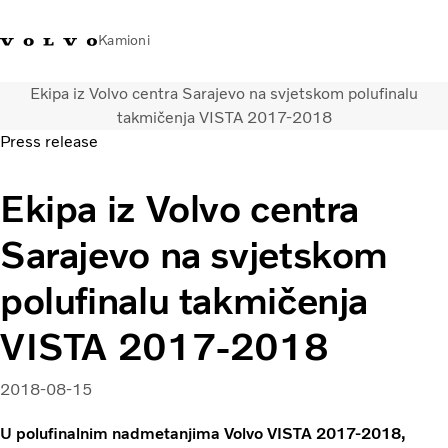
Kamioni
Ekipa iz Volvo centra Sarajevo na svjetskom polufinalu
Volvo Trucks Bosna i
Prodavaonica Volvo Trucks
Prijava
Bosna I
takmičenja VISTA 2017-2018
Hercegovina - Kontakti
promo materijala
Hercegovina
Press release
Transportna rješenja
Ekipa iz Volvo centra
Kamioni
Kampanje
Sarajevo na svjetskom
Usluge
Lokator distributera
polufinalu takmičenja
Vijesti
VISTA 2017-2018
O nama
Volvo Truck Builder
Kontaktirajte nas
2018-08-15
U polufinalnim nadmetanjima Volvo VISTA 2017-2018,