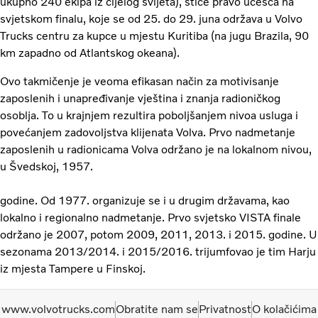
ukupno 240 ekipa iz cijelog svijeta), stiče pravo učešća na
svjetskom finalu, koje se od 25. do 29. juna održava u Volvo
Trucks centru za kupce u mjestu Kuritiba (na jugu Brazila, 90
km zapadno od Atlantskog okeana).
Ovo takmičenje je veoma efikasan način za motivisanje
zaposlenih i unapređivanje vještina i znanja radioničkog
osoblja. To u krajnjem rezultira poboljšanjem nivoa usluga i
povećanjem zadovoljstva klijenata Volva. Prvo nadmetanje
zaposlenih u radionicama Volva održano je na lokalnom nivou,
u Švedskoj, 1957.
godine. Od 1977. organizuje se i u drugim državama, kao
lokalno i regionalno nadmetanje. Prvo svjetsko VISTA finale
održano je 2007, potom 2009, 2011, 2013. i 2015. godine. U
sezonama 2013/2014. i 2015/2016. trijumfovao je tim Harju
iz mjesta Tampere u Finskoj.
www.volvotrucks.com
Obratite nam se
Privatnost
O kolačićima