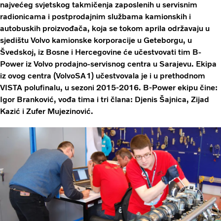
najvećeg svjetskog takmičenja zaposlenih u servisnim
radionicama i postprodajnim službama kamionskih i
autobuskih proizvođača, koja se tokom aprila održavaju u
sjedištu Volvo kamionske korporacije u Geteborgu, u
Švedskoj, iz Bosne i Hercegovine će učestvovati tim B-
Power iz Volvo prodajno-servisnog centra u Sarajevu. Ekipa
iz ovog centra (VolvoSA1) učestvovala je i u prethodnom
VISTA polufinalu, u sezoni 2015-2016. B-Power ekipu čine:
Igor Branković, vođa tima i tri člana: Djenis Šajnica, Zijad
Kazić i Zufer Mujezinović.