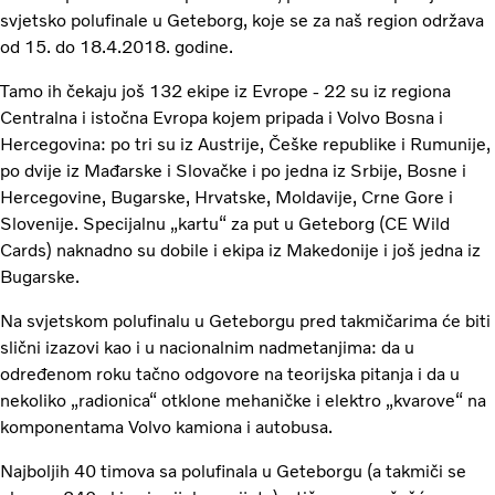
svjetsko polufinale u Geteborg, koje se za naš region održava
od 15. do 18.4.2018. godine.
Tamo ih čekaju još 132 ekipe iz Evrope - 22 su iz regiona
Centralna i istočna Evropa kojem pripada i Volvo Bosna i
Hercegovina: po tri su iz Austrije, Češke republike i Rumunije,
po dvije iz Mađarske i Slovačke i po jedna iz Srbije, Bosne i
Hercegovine, Bugarske, Hrvatske, Moldavije, Crne Gore i
Slovenije. Specijalnu „kartu“ za put u Geteborg (CE Wild
Cards) naknadno su dobile i ekipa iz Makedonije i još jedna iz
Bugarske.
Na svjetskom polufinalu u Geteborgu pred takmičarima će biti
slični izazovi kao i u nacionalnim nadmetanjima: da u
određenom roku tačno odgovore na teorijska pitanja i da u
nekoliko „radionica“ otklone mehaničke i elektro „kvarove“ na
komponentama Volvo kamiona i autobusa.
Najboljih 40 timova sa polufinala u Geteborgu (a takmiči se