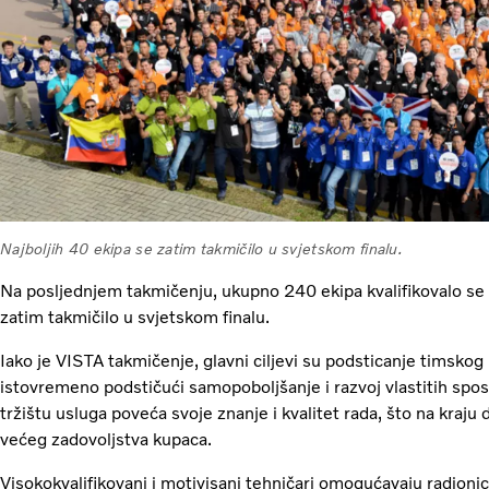
Najboljih 40 ekipa se zatim takmičilo u svjetskom finalu.
Na posljednjem takmičenju, ukupno 240 ekipa kvalifikovalo se z
zatim takmičilo u svjetskom finalu.
Iako je VISTA takmičenje, glavni ciljevi su podsticanje timskog
istovremeno podstičući samopoboljšanje i razvoj vlastitih spos
tržištu usluga poveća svoje znanje i kvalitet rada, što na kraj
većeg zadovoljstva kupaca.
Visokokvalifikovani i motivisani tehničari omogućavaju radion