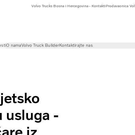
Volvo Trucks Bosna i Hercegovina - Kontakti
Prodavaonica Vol
esti
O nama
Volvo Truck Builder
Kontaktirajte nas
ompetition opens | Volvo Trucks
vjetsko
u usluga -
are iz