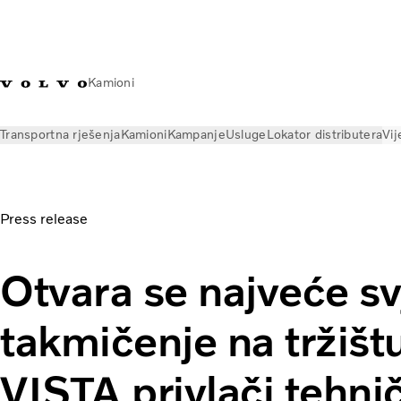
Kamioni
Transportna rješenja
Kamioni
Kampanje
Usluge
Lokator distributera
Vij
Vijesti
Press releases
The world’s largest service market c
Press release
Otvara se najveće s
takmičenje na tržišt
VISTA privlači tehnič