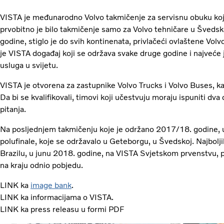
VISTA je međunarodno Volvo takmičenje za servisnu obuku koj
prvobitno je bilo takmičenje samo za Volvo tehničare u Švedsk
godine, stiglo je do svih kontinenata, privlačeći ovlaštene Volvo
je VISTA događaj koji se održava svake druge godine i najveće 
usluga u svijetu.
VISTA je otvorena za zastupnike Volvo Trucks i Volvo Buses, kao
Da bi se kvalifikovali, timovi koji učestvuju moraju ispuniti dva 
pitanja.
Na posljednjem takmičenju koje je održano 2017/18. godine, u
polufinale, koje se održavalo u Geteborgu, u Švedskoj. Najbolji
Brazilu, u junu 2018. godine, na VISTA Svjetskom prvenstvu, p
na kraju odnio pobjedu.
LINK ka
image bank
.
LINK ka informacijama o VISTA.
LINK ka press releasu u formi PDF