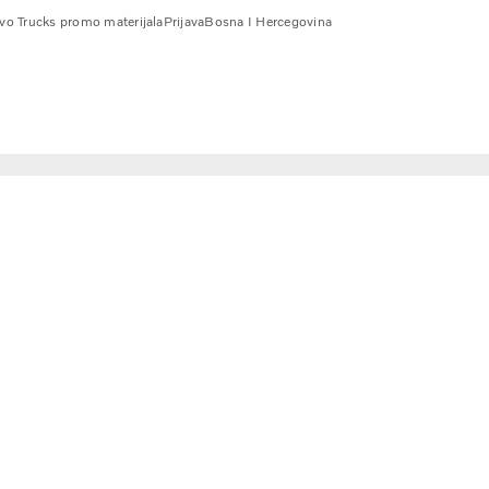
vo Trucks promo materijala
Prijava
Bosna I Hercegovina