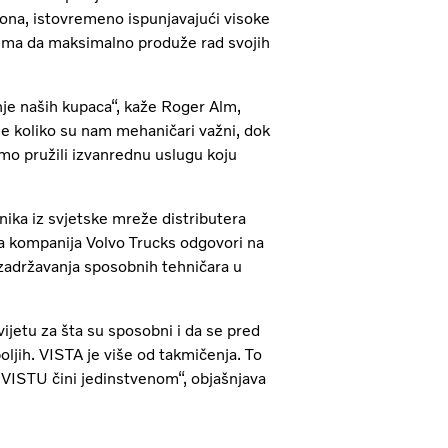
na, istovremeno ispunjavajući visoke
cima da maksimalno produže rad svojih
je naših kupaca“, kaže Roger Alm,
e koliko su nam mehaničari važni, dok
mo pružili izvanrednu uslugu koju
nika iz svjetske mreže distributera
da kompanija Volvo Trucks odgovori na
u zadržavanja sposobnih tehničara u
jetu za šta su sposobni i da se pred
oljih. VISTA je više od takmičenja. To
to VISTU čini jedinstvenom“, objašnjava