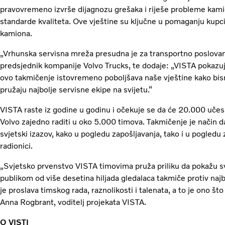
pravovremeno izvrše dijagnozu grešaka i riješe probleme kamio
standarde kvaliteta. Ove vještine su ključne u pomaganju kup
kamiona.
„Vrhunska servisna mreža presudna je za transportno poslovan
predsjednik kompanije Volvo Trucks, te dodaje: „VISTA pokazuj
ovo takmičenje istovremeno poboljšava naše vještine kako bis
pružaju najbolje servisne ekipe na svijetu.“
VISTA raste iz godine u godinu i očekuje se da će 20.000 učes
Volvo zajedno raditi u oko 5.000 timova. Takmičenje je način 
svjetski izazov, kako u pogledu zapošljavanja, tako i u pogled
radionici.
„Svjetsko prvenstvo VISTA timovima pruža priliku da pokažu svi
publikom od više desetina hiljada gledalaca takmiče protiv najb
je proslava timskog rada, raznolikosti i talenata, a to je ono š
Anna Rogbrant, voditelj projekata VISTA.
O VISTI