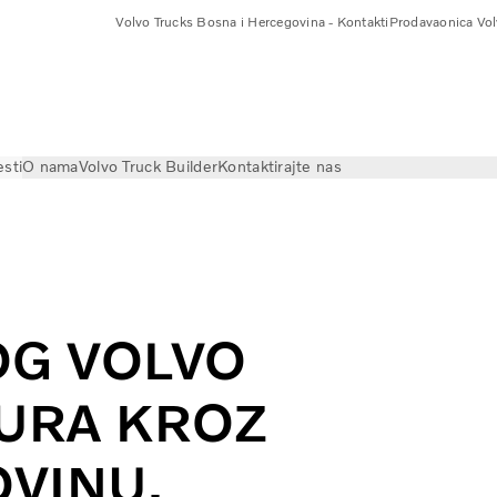
Volvo Trucks Bosna i Hercegovina - Kontakti
Prodavaonica Vol
esti
O nama
Volvo Truck Builder
Kontaktirajte nas
G VOLVO
URA KROZ
VINU,