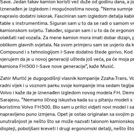
Save. Jedan takav kamion koristi već duže od godinu dana, a još
Iznenađen je izgledom i mogućnostima novog. “Nema sumnje u
napravio dodatni iskorak. Fasciniran sam izgledom detalja kab
table s instrumentima. Siguran sam u to da se radi o samom vrh
kamionskom svijetu. Također, siguran sam i u to da će ergon
olakšati rad vozača. Za mene kamion mora imati dobar dizajn, 
oblikom glavnih svjetala. Na svom primjeru sam se uvjerio da 
Compound i s tehnologijom I-Save dodatno štede gorivo. Kod moj
vjerujem da je u novoj generaciji ušteda još veća, pa će moja pr
kamiona FH500 I-Save nove generacije”, kaže Musić.
Zahir Murtić je dugogodišnji vlasnik kompanije Zzaha-Trans. Voz
radni vijek i u voznom parku svoje kompanije ima sedam teglja
Volvo i kaže da je iznenađen izgledom novog modela FH. Demo T
Sarajevu. “Nemamo ličnog iskustva kada su u pitanju modeli s
koristimo Volvo FH500. Bio sam u prilici vidjeti novi model i s
napravljeno puno izmjena. Opet je ostao originalan sa svojim p
unutrašnjost je nešto što se može nazvati talonom kamionskog
displeji, poboljšani kreveti i drugi ergonomski detalji, nešto š