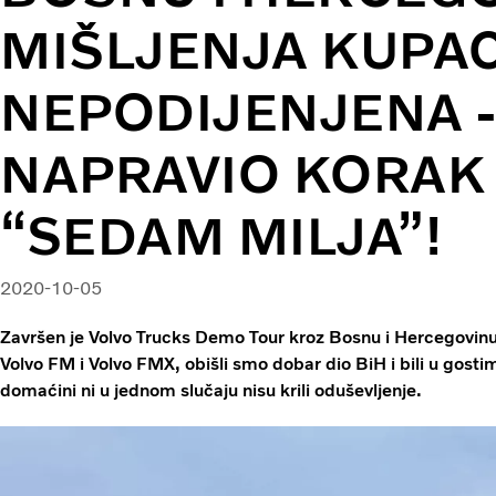
MIŠLJENJA KUPA
NEPODIJENJENA -
NAPRAVIO KORAK
“SEDAM MILJA”!
2020-10-05
Završen je Volvo Trucks Demo Tour kroz Bosnu i Hercegovinu
Volvo FM i Volvo FMX, obišli smo dobar dio BiH i bili u gost
domaćini ni u jednom slučaju nisu krili oduševljenje.