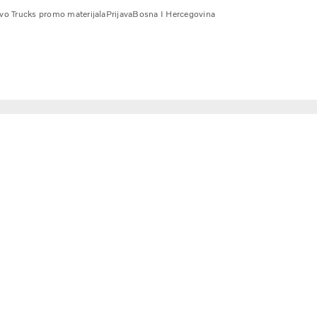
vo Trucks promo materijala
Prijava
Bosna I Hercegovina