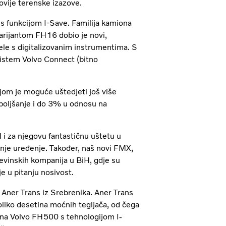
vije terenske izazove.
 s funkcijom I-Save. Familija kamiona
varijantom FH16 dobio je novi,
nele s digitalizovanim instrumentima. S
istem Volvo Connect (bitno
ojom je moguće uštedjeti još više
oboljšanje i do 3% u odnosu na
H i za njegovu fantastičnu uštetu u
ašnje uređenje. Također, naš novi FMX,
evinskih kompanija u BiH, gdje su
e u pitanju nosivost.
 Aner Trans iz Srebrenika. Aner Trans
oliko desetina moćnih tegljača, od čega
iona Volvo FH500 s tehnologijom I-