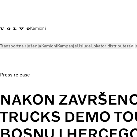
Kamioni
Transportna rješenja
Kamioni
Kampanje
Usluge
Lokator distributera
Vij
Vijesti
Press releases
Nakon završenog Volvo Trucks
Press release
NAKON ZAVRŠENO
TRUCKS DEMO TO
BOSNU I HERCEGO