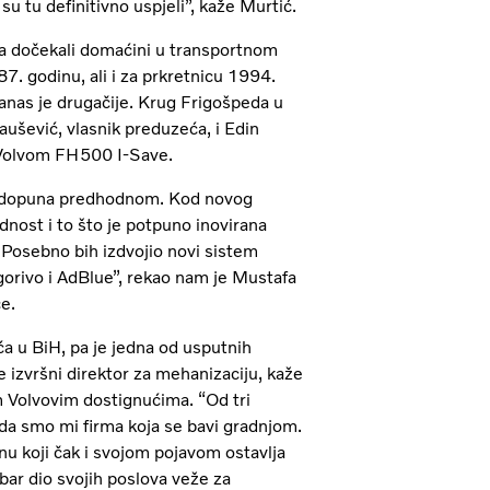
su tu definitivno uspjeli”, kaže Murtić.
 ga dočekali domaćini u transportnom
. godinu, ali i za prkretnicu 1994.
anas je drugačije. Krug Frigošpeda u
ušević, vlasnik preduzeća, i Edin
m Volvom FH500 I-Save.
nadopuna predhodnom. Kod novog
nost i to što je potpuno inovirana
 Posebno bih izdvojio novi sistem
orivo i AdBlue”, rekao nam je Mustafa
e.
ća u BiH, pa je jedna od usputnih
če izvršni direktor za mehanizaciju, kaže
m Volvovim dostignućima. “Od tri
 da smo mi firma koja se bavi gradnjom.
nu koji čak i svojom pojavom ostavlja
obar dio svojih poslova veže za