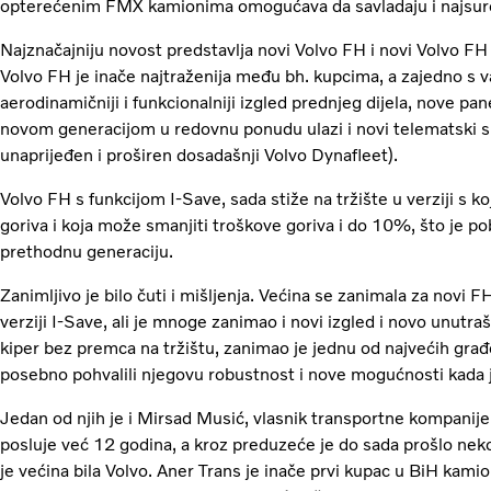
opterećenim FMX kamionima omogućava da savladaju i najsuro
Najznačajniju novost predstavlja novi Volvo FH i novi Volvo FH
Volvo FH je inače najtraženija među bh. kupcima, a zajedno s 
aerodinamičniji i funkcionalniji izgled prednjeg dijela, nove pa
novom generacijom u redovnu ponudu ulazi i novi telematski s
unaprijeđen i proširen dosadašnji Volvo Dynafleet).
Volvo FH s funkcijom I-Save, sada stiže na tržište u verziji s k
goriva i koja može smanjiti troškove goriva i do 10%, što je p
prethodnu generaciju.
Zanimljivo je bilo čuti i mišljenja. Većina se zanimala za novi F
verziji I-Save, ali je mnoge zanimao i novi izgled i novo unutr
kiper bez premca na tržištu, zanimao je jednu od najvećih građ
posebno pohvalili njegovu robustnost i nove mogućnosti kada j
Jedan od njih je i Mirsad Musić, vlasnik transportne kompanije
posluje već 12 godina, a kroz preduzeće je do sada prošlo nek
je većina bila Volvo. Aner Trans je inače prvi kupac u BiH kam