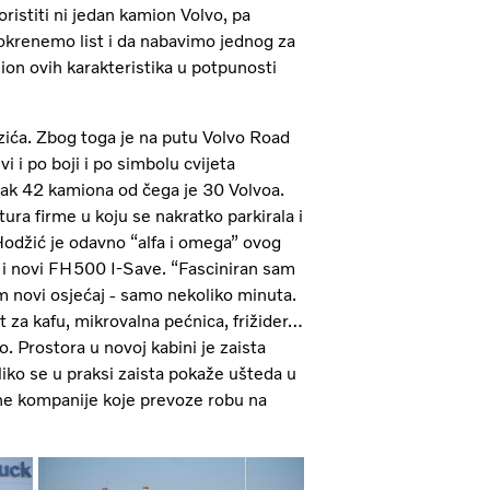
ristiti ni jedan kamion Volvo, pa
okrenemo list i da nabavimo jednog za
ion ovih karakteristika u potpunosti
zića. Zbog toga je na putu Volvo Road
i i po boji i po simbolu cvijeta
ak 42 kamiona od čega je 30 Volvoa.
ura firme u koju se nakratko parkirala i
džić je odavno “alfa i omega” ovog
a i novi FH500 I-Save. “Fasciniran sam
m novi osjećaj - samo nekoliko minuta.
za kafu, mikrovalna pećnica, frižider…
. Prostora u novoj kabini je zaista
iko se u praksi zaista pokaže ušteda u
tne kompanije koje prevoze robu na