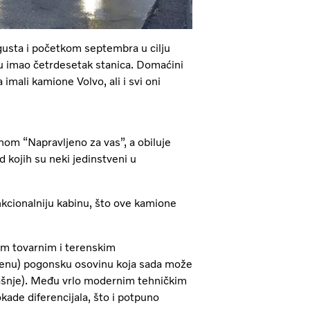
usta i početkom septembra u cilju
tu imao četrdesetak stanica. Domaćini
imali kamione Volvo, ali i svi oni
nom “Napravljeno za vas”, a obiluje
kojih su neki jedinstveni u
unkcionalniju kabinu, što ove kamione
im tovarnim i terenskim
jenu) pogonsku osovinu koja sada može
dašnje). Među vrlo modernim tehničkim
lokade diferencijala, što i potpuno