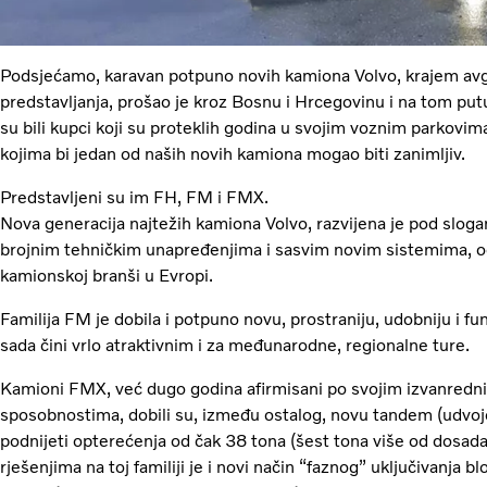
Podsjećamo, karavan potpuno novih kamiona Volvo, krajem avg
predstavljanja, prošao je kroz Bosnu i Hrcegovinu i na tom pu
su bili kupci koji su proteklih godina u svojim voznim parkovima 
kojima bi jedan od naših novih kamiona mogao biti zanimljiv.
Predstavljeni su im FH, FM i FMX.
Nova generacija najtežih kamiona Volvo, razvijena je pod sloga
brojnim tehničkim unapređenjima i sasvim novim sistemima, od 
kamionskoj branši u Evropi.
Familija FM je dobila i potpuno novu, prostraniju, udobniju i f
sada čini vrlo atraktivnim i za međunarodne, regionalne ture.
Kamioni FMX, već dugo godina afirmisani po svojim izvanredn
sposobnostima, dobili su, između ostalog, novu tandem (udvo
podnijeti opterećenja od čak 38 tona (šest tona više od dosa
rješenjima na toj familiji je i novi način “faznog” uključivanja b