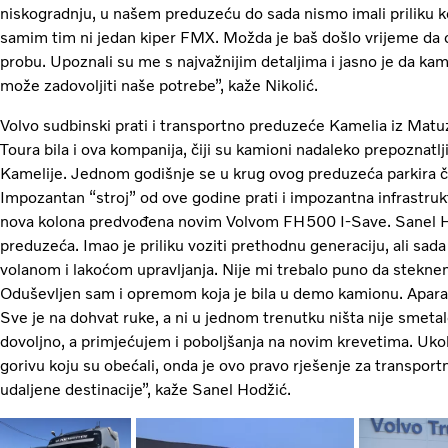
niskogradnju, u našem preduzeću do sada nismo imali priliku ko
samim tim ni jedan kiper FMX. Možda je baš došlo vrijeme da 
probu. Upoznali su me s najvažnijim detaljima i jasno je da kam
može zadovoljiti naše potrebe”, kaže Nikolić.
Volvo sudbinski prati i transportno preduzeće Kamelia iz Matu
Toura bila i ova kompanija, čiji su kamioni nadaleko prepoznatljiv
Kamelije. Jednom godišnje se u krug ovog preduzeća parkira č
Impozantan “stroj” od ove godine prati i impozantna infrastrukt
nova kolona predvođena novim Volvom FH500 I-Save. Sanel Ho
preduzeća. Imao je priliku voziti prethodnu generaciju, ali sad
volanom i lakoćom upravljanja. Nije mi trebalo puno da stekne
Oduševljen sam i opremom koja je bila u demo kamionu. Aparat 
Sve je na dohvat ruke, a ni u jednom trenutku ništa nije smetalo
dovoljno, a primjećujem i poboljšanja na novim krevetima. Ukol
gorivu koju su obećali, onda je ovo pravo rješenje za transpor
udaljene destinacije”, kaže Sanel Hodžić.