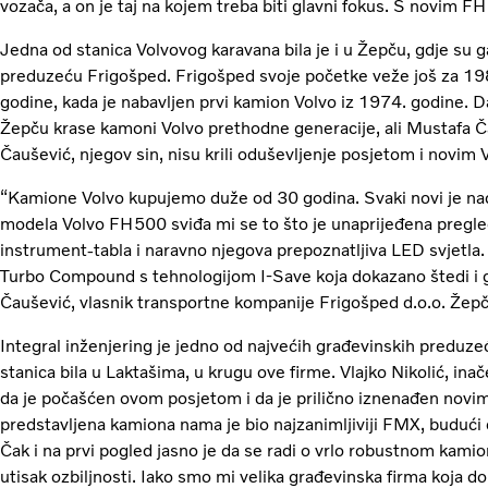
vozača, a on je taj na kojem treba biti glavni fokus. S novim FH 
Jedna od stanica Volvovog karavana bila je i u Žepču, gdje su
preduzeću Frigošped. Frigošped svoje početke veže još za 1987
godine, kada je nabavljen prvi kamion Volvo iz 1974. godine. D
Žepču krase kamoni Volvo prethodne generacije, ali Mustafa Ča
Čaušević, njegov sin, nisu krili oduševljenje posjetom i novi
“Kamione Volvo kupujemo duže od 30 godina. Svaki novi je 
modela Volvo FH500 sviđa mi se to što je unaprijeđena pregled
instrument-tabla i naravno njegova prepoznatljiva LED svjetla.
Turbo Compound s tehnologijom I-Save koja dokazano štedi i g
Čaušević, vlasnik transportne kompanije Frigošped d.o.o. Žepč
Integral inženjering je jedno od najvećih građevinskih preduze
stanica bila u Laktašima, u krugu ove firme. Vlajko Nikolić, ina
da je počašćen ovom posjetom i da je prilično iznenađen novi
predstavljena kamiona nama je bio najzanimljiviji FMX, budući
Čak i na prvi pogled jasno je da se radi o vrlo robustnom kamio
utisak ozbiljnosti. Iako smo mi velika građevinska firma koja d