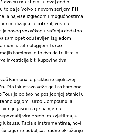
 dva su mu stigla i u ovoj godini.
 to da je Volvo s novom serijom FH
ine, a najviše izgledom i mogućnostima
uncu dizajna i upotrebljivosti u
omija novog vozačkog uređenja dodatno
pa sam opet oduševljen izgledom i
kamioni s tehnologijom Turbo
ih kamiona je to dva do tri litra, a
va investicija biti kupovina dva
ač kamiona je praktično cijeli svoj
ča. Dio iskustava veže ga i za kamione
our je obišao na posljednjoj stanici u
 tehnologijom Turbo Compound, ali
asvim je jasno da je na njemu
repoznatljivim prednjim svjetlima, a
 luksuza. Tabla s instrumentima, novi
to će sigurno poboljšati radno okruženje