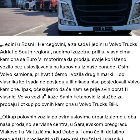
„Jedini u Bosni i Hercegovini, a za sada i jedini u Volvo Trucks
Adriatic South regionu, nudimo izuzetnu priliku vlasnicima
kamiona sa Euro VI motorima da prodaju svoje korišteno
vozilo bez uslovljavanja na kupovinu iz naše ponude. Osim
Volvo kamiona, prihvatit ćemo i vozila drugih marki – od
vlasnika koji sada ne posjeduju ili nikada nisu posjedovali Volvo
kamione. Ipak, očekujemo da će nam se prije svih obratiti
vlasnici Volvo vozila“, kaže Sanin Fetahović iz službe za
prodaju i otkup polovnih kamiona u Volvo Trucks BiH.
„Otkup polovnih vozila po ovim uslovima organizujemo u oba
naša prodajno-servisna centra, u Sarajevskom predgrađu
Vlakovo i u Matuzićima kod Doboja. Tamo će ih detaljno
pregledati i procijeniti naši servisni stručnjaci i vlasniku