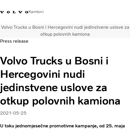
Kamioni
Volvo Trucks u Bosni i Hercegovini nudi jedinstvene uslove za
Volvo Trucks Bosna i
Prodavaonica Volvo Trucks
Prijava
Bosna I
otkup polovnih kamiona
Hercegovina - Kontakti
promo materijala
Hercegovina
Press release
Transportna rješenja
Volvo Trucks u Bosni i
Kamioni
Kampanje
Hercegovini nudi
Usluge
Lokator distributera
jedinstvene uslove za
Vijesti
otkup polovnih kamiona
O nama
Volvo Truck Builder
Kontaktirajte nas
2021-05-25
U toku jednomjesečne promotivne kampanje, od 25. maja