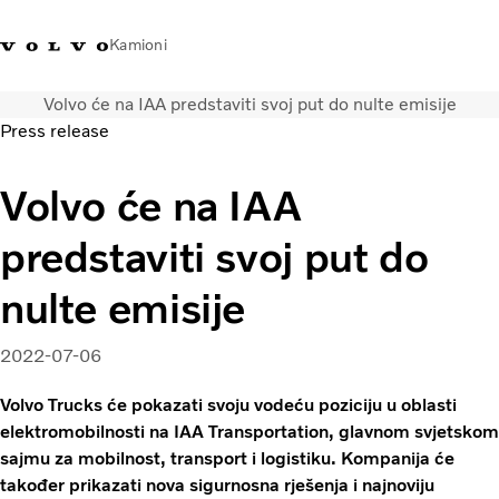
Kamioni
Volvo će na IAA predstaviti svoj put do nulte emisije
Volvo Trucks Bosna i
Prodavaonica Volvo Trucks
Prijava
Bosna I
Press release
Hercegovina - Kontakti
promo materijala
Hercegovina
Volvo će na IAA
Transportna rješenja
Kamioni
predstaviti svoj put do
Kampanje
Usluge
nulte emisije
Lokator distributera
Vijesti
2022-07-06
O nama
Volvo Truck Builder
Volvo Trucks će pokazati svoju vodeću poziciju u oblasti
Kontaktirajte nas
elektromobilnosti na IAA Transportation, glavnom svjetskom
sajmu za mobilnost, transport i logistiku. Kompanija će
također prikazati nova sigurnosna rješenja i najnoviju