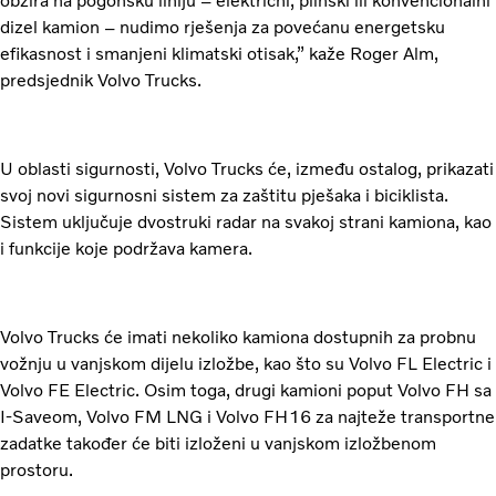
obzira na pogonsku liniju – električni, plinski ili konvencionalni
dizel kamion – nudimo rješenja za povećanu energetsku
efikasnost i smanjeni klimatski otisak,” kaže Roger Alm,
predsjednik Volvo Trucks.
U oblasti sigurnosti, Volvo Trucks će, između ostalog, prikazati
svoj novi sigurnosni sistem za zaštitu pješaka i biciklista.
Sistem uključuje dvostruki radar na svakoj strani kamiona, kao
i funkcije koje podržava kamera.
Volvo Trucks će imati nekoliko kamiona dostupnih za probnu
vožnju u vanjskom dijelu izložbe, kao što su Volvo FL Electric i
Volvo FE Electric. Osim toga, drugi kamioni poput Volvo FH sa
I-Saveom, Volvo FM LNG i Volvo FH16 za najteže transportne
zadatke također će biti izloženi u vanjskom izložbenom
prostoru.