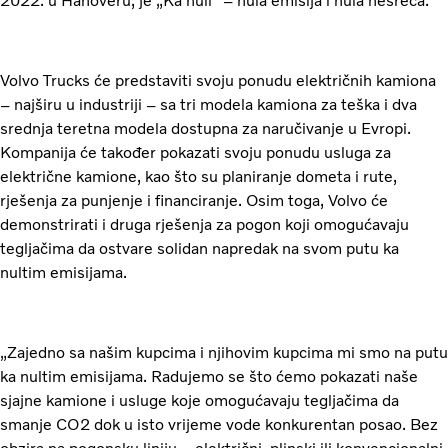
2022. u Hanoveru, je „Ka nuli“ – nula emisija i nula nesreća.
Volvo Trucks će predstaviti svoju ponudu električnih kamiona
– najširu u industriji – sa tri modela kamiona za teška i dva
srednja teretna modela dostupna za naručivanje u Evropi.
Kompanija će također pokazati svoju ponudu usluga za
električne kamione, kao što su planiranje dometa i rute,
rješenja za punjenje i financiranje. Osim toga, Volvo će
demonstrirati i druga rješenja za pogon koji omogućavaju
tegljačima da ostvare solidan napredak na svom putu ka
nultim emisijama.
„Zajedno sa našim kupcima i njihovim kupcima mi smo na putu
ka nultim emisijama. Radujemo se što ćemo pokazati naše
sjajne kamione i usluge koje omogućavaju tegljačima da
smanje CO2 dok u isto vrijeme vode konkurentan posao. Bez