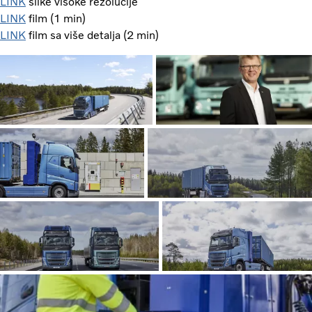
LINK
slike visoke rezolucije
LINK
film (1 min)
LINK
film sa više detalja (2 min)