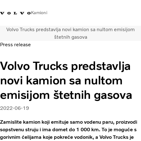
Kamioni
Volvo Trucks predstavlja novi kamion sa nultom emisijom
Volvo Trucks Bosna i
Prodavaonica Volvo Trucks
Prijava
Bosna I
štetnih gasova
Hercegovina - Kontakti
promo materijala
Hercegovina
Press release
Transportna rješenja
Volvo Trucks predstavlja
Kamioni
Kampanje
novi kamion sa nultom
Usluge
Lokator distributera
emisijom štetnih gasova
Vijesti
O nama
2022-06-19
Volvo Truck Builder
Kontaktirajte nas
Zamislite kamion koji emituje samo vodenu paru, proizvodi
sopstvenu struju i ima domet do 1 000 km. To je moguće s
gorivnim ćelijama koje pokreće vodonik, a Volvo Trucks je