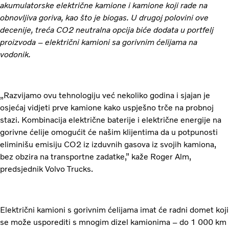
akumulatorske električne kamione i kamione koji rade na
obnovljiva goriva, kao što je biogas. U drugoj polovini ove
decenije, treća CO2 neutralna opcija biće dodata u portfelj
proizvoda – električni kamioni sa gorivnim ćelijama na
vodonik.
„Razvijamo ovu tehnologiju već nekoliko godina i sjajan je
osjećaj vidjeti prve kamione kako uspješno trče na probnoj
stazi. Kombinacija električne baterije i električne energije na
gorivne ćelije omogućit će našim klijentima da u potpunosti
eliminišu emisiju CO2 iz izduvnih gasova iz svojih kamiona,
bez obzira na transportne zadatke,” kaže Roger Alm,
predsjednik Volvo Trucks.
Električni kamioni s gorivnim ćelijama imat će radni domet koji
se može usporediti s mnogim dizel kamionima – do 1 000 km