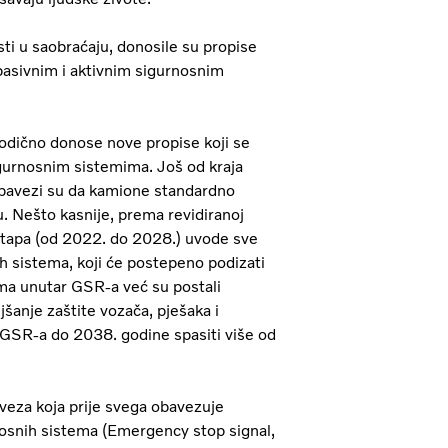
sti u saobraćaju, donosile su propise
pasivnim i aktivnim sigurnosnim
iodično donose nove propise koji se
gurnosnim sistemima. Još od kraja
 obavezi su da kamione standardno
. Nešto kasnije, prema revidiranoj
 etapa (od 2022. do 2028.) uvode sve
ih sistema, koji će postepeno podizati
ema unutar GSR-a već su postali
jšanje zaštite vozača, pješaka i
a GSR-a do 2038. godine spasiti više od
aveza koja prije svega obavezuje
osnih sistema (Emergency stop signal,