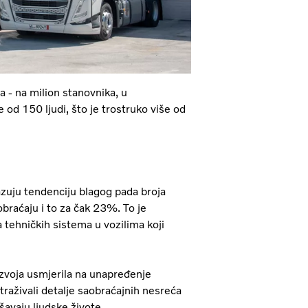
a - na milion stanovnika, u
od 150 ljudi, što je trostruko više od
kazuju tendenciju blagog pada broja
obraćaju i to za čak 23%. To je
a tehničkih sistema u vozilima koji
azvoja usmjerila na unapređenje
straživali detalje saobraćajnih nesreća
šavaju ljudske živote.