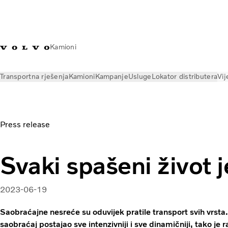
Kamioni
Transportna rješenja
Kamioni
Kampanje
Usluge
Lokator distributera
Vij
Vijesti
Press releases
Svaki spašeni život je pobjeda
Press release
Svaki spašeni život 
2023-06-19
Saobraćajne nesreće su oduvijek pratile transport svih vrsta. 
saobraćaj postajao sve intenzivniji i sve dinamičniji, tako je 