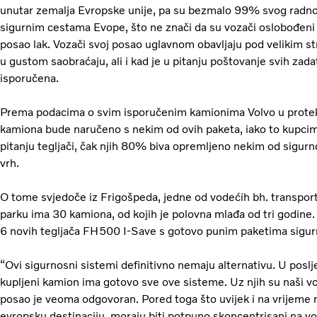
unutar zemalja Evropske unije, pa su bezmalo 99% svog radnog 
sigurnim cestama Evope, što ne znači da su vozači oslobođeni 
posao lak. Vozači svoj posao uglavnom obavljaju pod velikim st
u gustom saobraćaju, ali i kad je u pitanju poštovanje svih zada
isporučena.
Prema podacima o svim isporučenim kamionima Volvo u protekl
kamiona bude naručeno s nekim od ovih paketa, iako to kupcima 
pitanju tegljači, čak njih 80% biva opremljeno nekim od sigur
vrh.
O tome svjedoče iz Frigošpeda, jedne od vodećih bh. transpo
parku ima 30 kamiona, od kojih je polovna mlađa od tri godine.
6 novih tegljača FH500 I-Save s gotovo punim paketima sigu
“Ovi sigurnosni sistemi definitivno nemaju alternativu. U posljed
kupljeni kamion ima gotovo sve ove sisteme. Uz njih su naši vo
posao je veoma odgovoran. Pored toga što uvijek i na vrijeme 
evropsku destinaciju, moraju biti potpuno skoncentrisani na vož