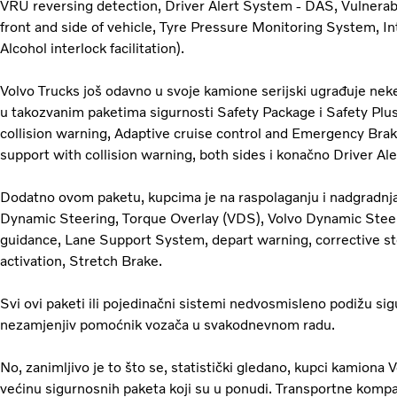
VRU reversing detection, Driver Alert System - DAS, Vulnerab
front and side of vehicle, Tyre Pressure Monitoring System, In
Alcohol interlock facilitation).
Volvo Trucks još odavno u svoje kamione serijski ugrađuje nek
u takozvanim paketima sigurnosti Safety Package i Safety Plus
collision warning, Adaptive cruise control and Emergency Br
support with collision warning, both sides i konačno Driver A
Dodatno ovom paketu, kupcima je na raspolaganju i nadgradnja
Dynamic Steering, Torque Overlay (VDS), Volvo Dynamic Steer
guidance, Lane Support System, depart warning, corrective st
activation, Stretch Brake.
Svi ovi paketi ili pojedinačni sistemi nedvosmisleno podižu sig
nezamjenjiv pomoćnik vozača u svakodnevnom radu.
No, zanimljivo je to što se, statistički gledano, kupci kamiona
većinu sigurnosnih paketa koji su u ponudi. Transportne komp