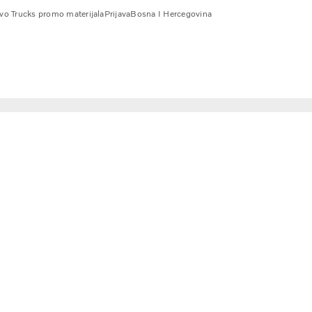
vo Trucks promo materijala
Prijava
Bosna I Hercegovina