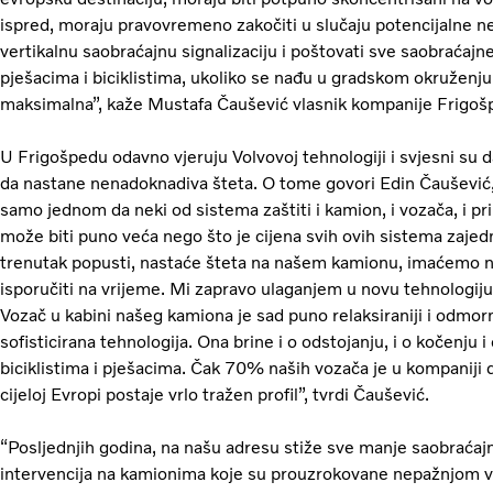
ispred, moraju pravovremeno zakočiti u slučaju potencijalne nes
vertikalnu saobraćajnu signalizaciju i poštovati sve saobraćajn
pješacima i biciklistima, ukoliko se nađu u gradskom okruženju 
maksimalna”, kaže Mustafa Čaušević vlasnik kompanije Frigoš
U Frigošpedu odavno vjeruju Volvovoj tehnologiji i svjesni su 
da nastane nenadoknadiva šteta. O tome govori Edin Čaušević,
samo jednom da neki od sistema zaštiti i kamion, i vozača, i pri
može biti puno veća nego što je cijena svih ovih sistema zajed
trenutak popusti, nastaće šteta na našem kamionu, imaćemo 
isporučiti na vrijeme. Mi zapravo ulaganjem u novu tehnologiju
Vozač u kabini našeg kamiona je sad puno relaksiraniji i odmorni
sofisticirana tehnologija. Ona brine i o odstojanju, i o kočenju i o
biciklistima i pješacima. Čak 70% naših vozača je u kompaniji
cijeloj Evropi postaje vrlo tražen profil”, tvrdi Čaušević.
“Posljednjih godina, na našu adresu stiže sve manje saobraća
intervencija na kamionima koje su prouzrokovane nepažnjom vo