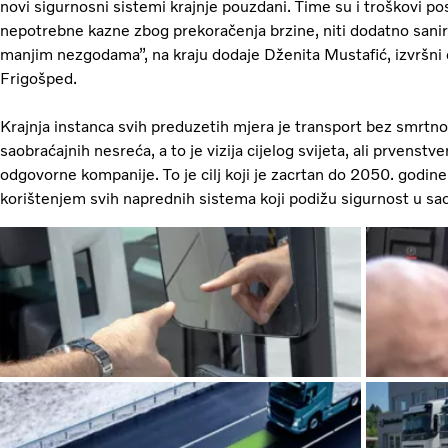
novi sigurnosni sistemi krajnje pouzdani. Time su i troškovi pos
nepotrebne kazne zbog prekoračenja brzine, niti dodatno san
manjim nezgodama”, na kraju dodaje Dženita Mustafić, izvršni d
Frigošped.
Krajnja instanca svih preduzetih mjera je transport bez smrtno
saobraćajnih nesreća, a to je vizija cijelog svijeta, ali prvens
odgovorne kompanije. To je cilj koji je zacrtan do 2050. godine 
korištenjem svih naprednih sistema koji podižu sigurnost u sa