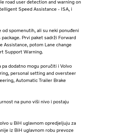
le road user detection and warning on
telligent Speed Assistance - ISA, i
e od spomenutih, ali su neki ponuđeni
 package. Prvi paket sadrži Forward
ake Assistance, potom Lane change
lert Support Warning.
 pa dodatno mogu poručiti i Volvo
ing, personal setting and oversteer
eering, Automatic Trailer Brake
urnost na puno viši nivo i postaju
 Volvo u BiH uglavnom opredjeljuju za
anije iz BiH uglavnom robu prevoze