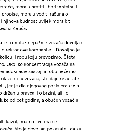
reće, moraju pratiti i horizontalnu i
e propise, moraju voditi računa o
i njihova budnost uvijek mora biti
ped iz Žepča.
da je trenutak nepažnje vozača dovoljan
 direktor ove kompanije. “Dovoljno je
kolicu, i robu koju prevozimo. Šteta
no. Ukoliko koncentracija vozača na
nenadoknadiv zastoj, a robu nećemo
 ulažemo u vozača, što daje rezultate.
ji, jer je dio njegovog posla preuzela
 držanju pravca, i o brzini, ali i o
 duže od pet godina, a obučen vozač u
jnih kazni, imamo sve manje
zača, što je dovoljan pokazatelj da su