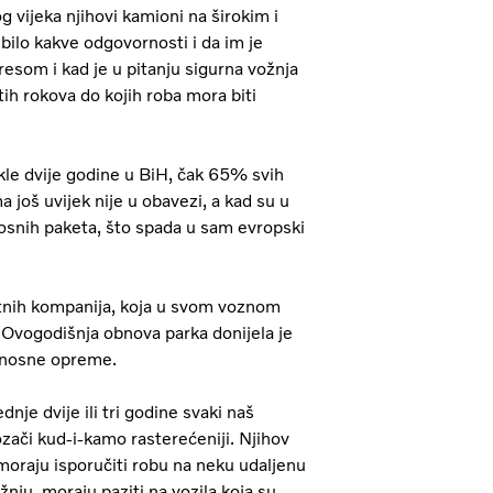
vijeka njihovi kamioni na širokim i
bilo kakve odgovornosti i da im je
resom i kad je u pitanju sigurna vožnja
tih rokova do kojih roba mora biti
e dvije godine u BiH, čak 65% svih
još uvijek nije u obavezi, a kad su u
nosnih paketa, što spada u sam evropski
rtnih kompanija, koja u svom voznom
 Ovogodišnja obnova parka donijela je
rnosne opreme.
nje dvije ili tri godine svaki naš
zači kud-i-kamo rasterećeniji. Njihov
moraju isporučiti robu na neku udaljenu
nju, moraju paziti na vozila koja su