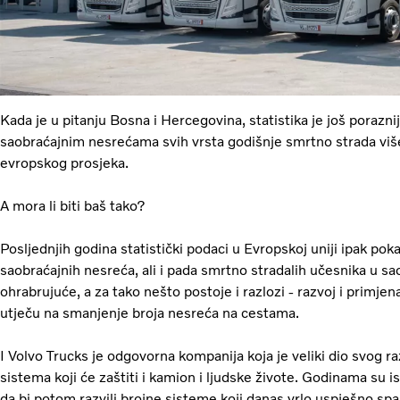
Kada je u pitanju Bosna i Hercegovina, statistika je još poraznij
saobraćajnim nesrećama svih vrsta godišnje smrtno strada više 
evropskog prosjeka.
A mora li biti baš tako?
Posljednjih godina statistički podaci u Evropskoj uniji ipak po
saobraćajnih nesreća, ali i pada smrtno stradalih učesnika u sa
ohrabrujuće, a za tako nešto postoje i razlozi - razvoj i primjen
utječu na smanjenje broja nesreća na cestama.
I Volvo Trucks je odgovorna kompanija koja je veliki dio svog r
sistema koji će zaštiti i kamion i ljudske živote. Godinama su i
da bi potom razvili brojne sisteme koji danas vrlo uspješno spa