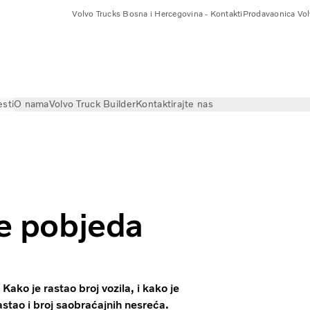
Volvo Trucks Bosna i Hercegovina - Kontakti
Prodavaonica Vol
esti
O nama
Volvo Truck Builder
Kontaktirajte nas
je pobjeda
Kako je rastao broj vozila, i kako je
rastao i broj saobraćajnih nesreća.