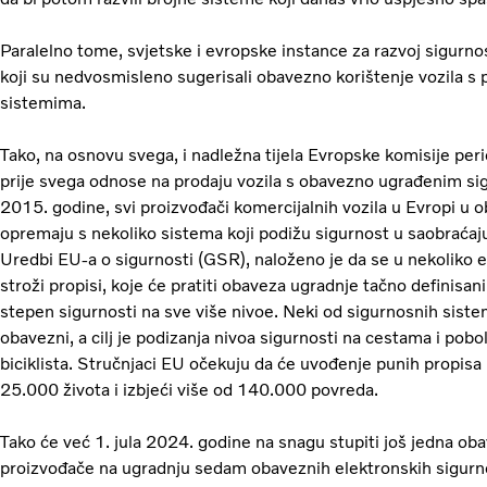
Paralelno tome, svjetske i evropske instance za razvoj sigurno
koji su nedvosmisleno sugerisali obavezno korištenje vozila s 
sistemima.
Tako, na osnovu svega, i nadležna tijela Evropske komisije per
prije svega odnose na prodaju vozila s obavezno ugrađenim si
2015. godine, svi proizvođači komercijalnih vozila u Evropi u
opremaju s nekoliko sistema koji podižu sigurnost u saobraćaju
Uredbi EU-a o sigurnosti (GSR), naloženo je da se u nekoliko
stroži propisi, koje će pratiti obaveza ugradnje tačno definisan
stepen sigurnosti na sve više nivoe. Neki od sigurnosnih sist
obavezni, a cilj je podizanja nivoa sigurnosti na cestama i pobol
biciklista. Stručnjaci EU očekuju da će uvođenje punih propis
25.000 života i izbjeći više od 140.000 povreda.
Tako će već 1. jula 2024. godine na snagu stupiti još jedna ob
proizvođače na ugradnju sedam obaveznih elektronskih sigurn