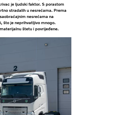
ivac je ljudski faktor. S porastom
 smrtno stradalih u nesrećama. Prema
 saobraćajnim nesrećama na
i, što je neprihvatljivo mnogo.
aterijalnu štetu i povrijeđene.