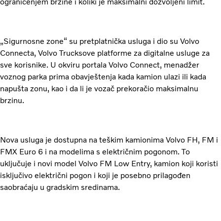
ograničenjem brzine i koliki je maksimalni dozvoljeni limit.
„Sigurnosne zone“ su pretplatnička usluga i dio su Volvo
Connecta, Volvo Trucksove platforme za digitalne usluge za
sve korisnike. U okviru portala Volvo Connect, menadžer
voznog parka prima obavještenja kada kamion ulazi ili kada
napušta zonu, kao i da li je vozač prekoračio maksimalnu
brzinu.
Nova usluga je dostupna na teškim kamionima Volvo FH, FM i
FMX Euro 6 i na modelima s električnim pogonom. To
uključuje i novi model Volvo FM Low Entry, kamion koji koristi
isključivo električni pogon i koji je posebno prilagođen
saobraćaju u gradskim sredinama.