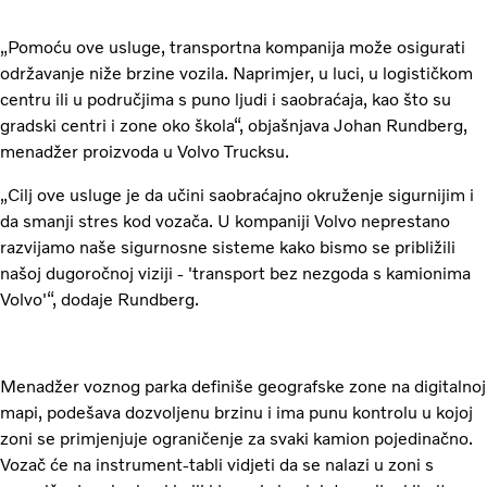
„Pomoću ove usluge, transportna kompanija može osigurati
održavanje niže brzine vozila. Naprimjer, u luci, u logističkom
centru ili u područjima s puno ljudi i saobraćaja, kao što su
gradski centri i zone oko škola“, objašnjava Johan Rundberg,
menadžer proizvoda u Volvo Trucksu.
„Cilj ove usluge je da učini saobraćajno okruženje sigurnijim i
da smanji stres kod vozača. U kompaniji Volvo neprestano
razvijamo naše sigurnosne sisteme kako bismo se približili
našoj dugoročnoj viziji - 'transport bez nezgoda s kamionima
Volvo'“, dodaje Rundberg.
Menadžer voznog parka definiše geografske zone na digitalnoj
mapi, podešava dozvoljenu brzinu i ima punu kontrolu u kojoj
zoni se primjenjuje ograničenje za svaki kamion pojedinačno.
Vozač će na instrument-tabli vidjeti da se nalazi u zoni s