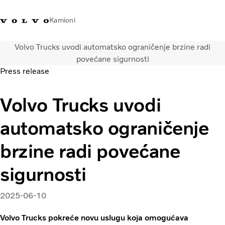
Kamioni
Volvo Trucks uvodi automatsko ograničenje brzine radi
Volvo Trucks Bosna i
Prodavaonica Volvo Trucks
Prijava
Bosna I
povećane sigurnosti
Hercegovina - Kontakti
promo materijala
Hercegovina
Press release
Transportna rješenja
Volvo Trucks uvodi
Kamioni
Kampanje
automatsko ograničenje
Usluge
Lokator distributera
brzine radi povećane
Vijesti
sigurnosti
O nama
Volvo Truck Builder
Kontaktirajte nas
2025-06-10
Volvo Trucks pokreće novu uslugu koja omogućava