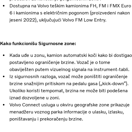
Dostupna na Volvo teškim kamionima FH, FM i FMX Euro
6 i kamionima s električnim pogonom (proizvedeni nakon
jeseni 2022), uključujući Volvo FM Low Entry.
Kako funkcionišu Sigurnosne zone:
Kada uđe u zonu, kamion automatski koči kako bi dostigao
postavljeno ograničenje brzine. Vozač je o tome
obaviješten putem vizuelnog signala na instrument-tabli.
Iz sigurnosnih razloga, vozač može poništiti ograničenje
brzine snažnijim pritiskom na pedalu gasa („kick-down“).
Ukoliko koristi tempomat, brzina ne može biti podešena
iznad dozvoljene u zoni.
Volvo Connect usluga u okviru geografske zone prikazuje
menadžeru voznog parka informacije o ulasku, izlasku,
poništavanju i prekoračenju brzine.