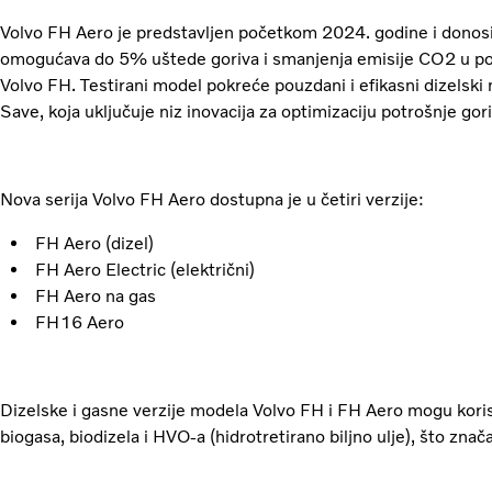
Volvo FH Aero je predstavljen početkom 2024. godine i donosi 
omogućava do 5% uštede goriva i smanjenja emisije CO2 u p
Volvo FH. Testirani model pokreće pouzdani i efikasni dizelski
Save, koja uključuje niz inovacija za optimizaciju potrošnje gori
Nova serija Volvo FH Aero dostupna je u četiri verzije:
FH Aero (dizel)
FH Aero Electric (električni)
FH Aero na gas
FH16 Aero
Dizelske i gasne verzije modela Volvo FH i FH Aero mogu korist
biogasa, biodizela i HVO-a (hidrotretirano biljno ulje), što zn