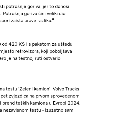
ti potrošnje goriva, jer to donosi
 Potrošnja goriva čini veliki dio
ori zaista prave razliku.“
 od 420 KS i s paketom za uštedu
jesto retrovizora, koji poboljšava
o je na testnoj ruti ostvario
na testu 'Zeleni kamion', Volvo Trucks
bio pet zvjezdica na prvom sprovedenom
i brend teških kamiona u Evropi 2024.
na nezavisnom testu - izuzetno sam