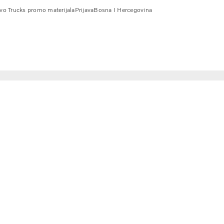
vo Trucks promo materijala
Prijava
Bosna I Hercegovina