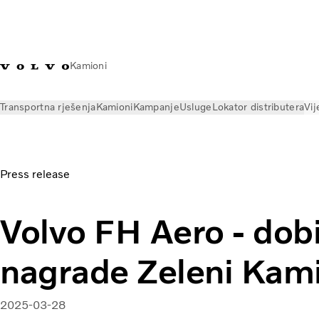
Kamioni
Transportna rješenja
Kamioni
Kampanje
Usluge
Lokator distributera
Vij
Vijesti
Press releases
Volvo FH Aero - dobitnik nagrade Ze
Press release
Volvo FH Aero - dobi
nagrade Zeleni Kam
2025-03-28