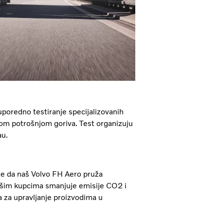
uporedno testiranje specijalizovanih
nižom potrošnjom goriva. Test organizuju
au.
je da naš Volvo FH Aero pruža
ašim kupcima smanjuje emisije CO2 i
a za upravljanje proizvodima u