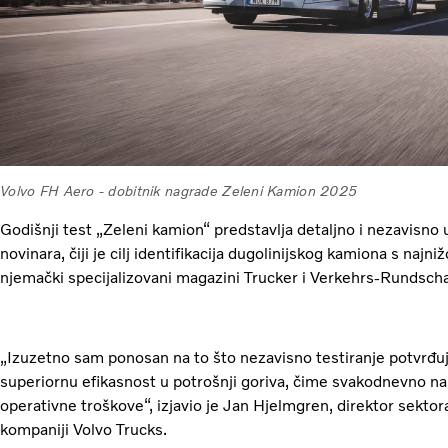
Volvo FH Aero - dobitnik nagrade Zeleni Kamion 2025
Godišnji test „Zeleni kamion“ predstavlja detaljno i nezavisno 
novinara, čiji je cilj identifikacija dugolinijskog kamiona s naj
njemački specijalizovani magazini Trucker i Verkehrs-Rundsch
„Izuzetno sam ponosan na to što nezavisno testiranje potvrđu
superiornu efikasnost u potrošnji goriva, čime svakodnevno n
operativne troškove“, izjavio je Jan Hjelmgren, direktor sektor
kompaniji Volvo Trucks.