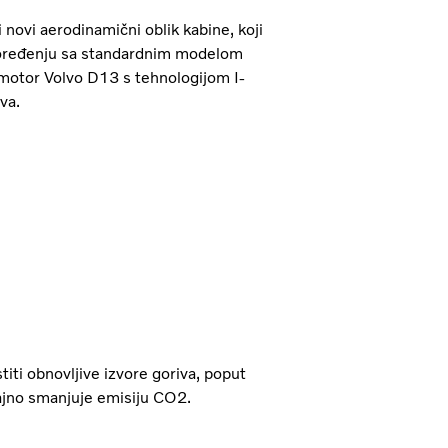
novi aerodinamični oblik kabine, koji
oređenju sa standardnim modelom
 motor Volvo D13 s tehnologijom I-
va.
iti obnovljive izvore goriva, poput
ačajno smanjuje emisiju CO2.