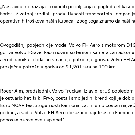
„Nastavićemo razvijati i uvoditi poboljšanja u pogledu efikasnos
korist i životnoj sredini i produktivnosti transportnih kompanija.
operativnih troškova naših kupaca i zbog toga znamo da naši nap
Ovogodišnji pobjednik je model Volvo FH Aero s motorom D13
goriva Volvo I-Save, kao i novim sistemom kamera za nadzor um
aerodinamiku i dodatno smanjuje potrošnju goriva. Volvo FH Aer
prosječnu potrošnju goriva od 21,20 litara na 100 km.
Roger Alm, predsjednik Volvo Trucksa, izjavio je: „S pobjedom 
je ostvario het-trik! Prvo, postali smo jedini brend koji je do
Euro NCAP testu sigurnosti kamiona, zatim smo postali najveć
godine, a sad je Volvo FH Aero dokazano najefikasniji kamion 
ponosan na sve ove uspjehe!“