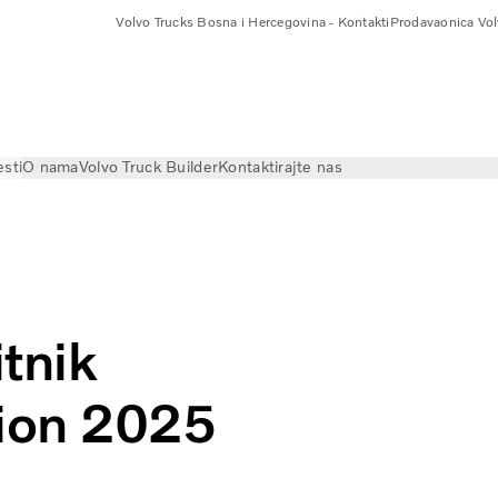
Volvo Trucks Bosna i Hercegovina - Kontakti
Prodavaonica Vol
esti
O nama
Volvo Truck Builder
Kontaktirajte nas
leni Kamion 2025
tnik
ion 2025