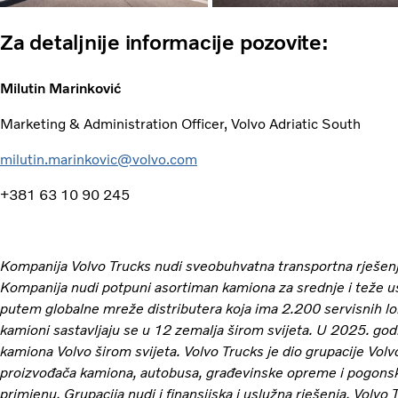
Za detaljnije informacije pozovite:
Milutin Marinković
Marketing & Administration Officer, Volvo Adriatic South
milutin.marinkovic@volvo.com
+381 63 10 90 245
Kompanija Volvo Trucks nudi sveobuhvatna transportna rješenj
Kompanija nudi potpuni asortiman kamiona za srednje i teže u
putem globalne mreže distributera koja ima 2.200 servisnih lo
kamioni sastavljaju se u 12 zemalja širom svijeta. U 2025. go
kamiona Volvo širom svijeta. Volvo Trucks je dio grupacije Volv
proizvođača kamiona, autobusa, građevinske opreme i pogonski
primjenu. Grupacija nudi i finansijska i uslužna rješenja. Volvo