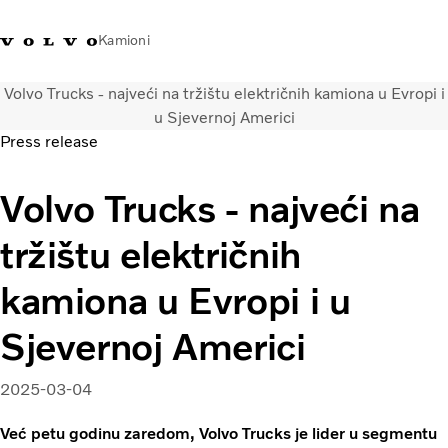
Kamioni
Volvo Trucks - najveći na tržištu električnih kamiona u Evropi i
Volvo Trucks Bosna i
Prodavaonica Volvo Trucks
Prijava
Bosna I
u Sjevernoj Americi
Hercegovina - Kontakti
promo materijala
Hercegovina
Press release
Transportna rješenja
Volvo Trucks - najveći na
Kamioni
Kampanje
tržištu električnih
Usluge
Lokator distributera
kamiona u Evropi i u
Vijesti
Sjevernoj Americi
O nama
Volvo Truck Builder
Kontaktirajte nas
2025-03-04
Već petu godinu zaredom, Volvo Trucks je lider u segmentu