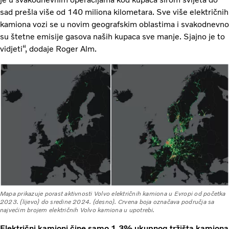
sad prešla više od 140 miliona kilometara. Sve više električnih
kamiona vozi se u novim geografskim oblastima i svakodnevno
su štetne emisije gasova naših kupaca sve manje. Sjajno je to
vidjeti“, dodaje Roger Alm.
Mapa prikazuje porast aktivnosti Volvo električnih kamiona u Evropi od početka
2023. (lijevo) do sredine 2024. (desno). Crvena boja označava područja sa
najvećim brojem električnih Volvo kamiona u upotrebi.
Električni kamioni čine samo 1,3% ukupnog tržišta kamiona