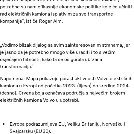
potrebne su nam efikasnije ekonomske politike koje će učiniti
rad električnih kamiona isplativim za sve transportne
kompanije“, ističe Roger Alm.
„Vodimo blizak dijalog sa svim zainteresovanim stranama, jer
je jasno da je potrebno mnogo više uraditi i to s većim
osjećajem hitnosti, kako bi se osigurala ubrzana
transformacija.“
Napomena: Mapa prikazuje porast aktivnosti Volvo električnih
kamiona u Evropi od početka 2023. (lijevo) do sredine 2024.
(desno). Crvena boja označava područja s najvećim brojem
električnih kamiona Volvo u upotrebi.
Evropa podrazumijeva EU, Veliku Britaniju, Norvešku i
Švajcarsku (EU30).