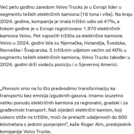
Već petu godinu zaredom Volvo Trucks je u Evropi lider u
segmentu teških električnih kamiona (16 tona i više). Na kraju
2024. godine, kompanija je imala tržišni udio od 47%, a
tokom godine je u Evropi registrovano 1.970 električnih
kamiona Volvo. Pet najvećih tržišta za električne kamione
Volvo u 2024. godini bila su Njemačka, Holandija, Švedska,
Norveška i Švajcarska. S tržišnim udjelom većim od 40% u
segmentu teških električnih kamiona, Volvo Trucks također u
2024. godini drži vodeću poziciju i u Sjevernoj Americi.
„Ponosni smo na to što predvodimo transformaciju ka
transportu bez emisija izgudvnih gasova. Imamo izuzetno
veliku ponudu električnih kamiona za regionalni, gradski i za
građevinski transport. Naš sljedeći električni kamion, koji
uskoro stiže na tržište, moći će prelaziti udaljenosti do 600
kilometara s jednim punjenjem“, kaže Roger Alm, predsjednik
kompanije Volvo Trucks.