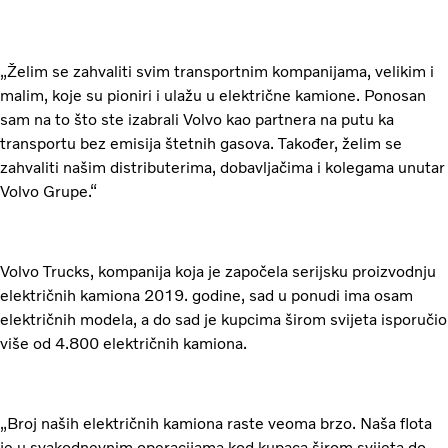
„Želim se zahvaliti svim transportnim kompanijama, velikim i
malim, koje su pioniri i ulažu u električne kamione. Ponosan
sam na to što ste izabrali Volvo kao partnera na putu ka
transportu bez emisija štetnih gasova. Također, želim se
zahvaliti našim distributerima, dobavljačima i kolegama unutar
Volvo Grupe.“
Volvo Trucks, kompanija koja je započela serijsku proizvodnju
električnih kamiona 2019. godine, sad u ponudi ima osam
električnih modela, a do sad je kupcima širom svijeta isporučio
više od 4.800 električnih kamiona.
„Broj naših električnih kamiona raste veoma brzo. Naša flota
je u svakodnevnim operacijama kod kupaca širom svijeta do