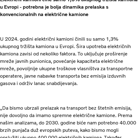
u Evropi - potrebna je bolja dinamika prelaska s
konvencionalnih na električne kamione
U 2024. godini električni kamioni činili su samo 1,3%
ukupnog tržišta kamiona u Evropi. Šira upotreba električnih
kamiona zavisi od nekoliko faktora. To uključuje proširenje
mreže javnih punionica, povećanje kapaciteta električne
mreže, povoljnije ukupne troškove vlasništva za transportne
operatere, javne nabavke transporta bez emisija izduvnih
gasova i održiv lanac snabdijevanja.
„Da bismo ubrzali prelazak na transport bez štetnih emisija,
nije dovoljno da imamo spremne električne kamione. Prema
našim analizama, do 2030. godine biće nam potrebno 40.000
brzih punjača duž evropskih puteva, kako bismo mogli
opslužiti ukupno 400.000 električnih kamiona. Također,