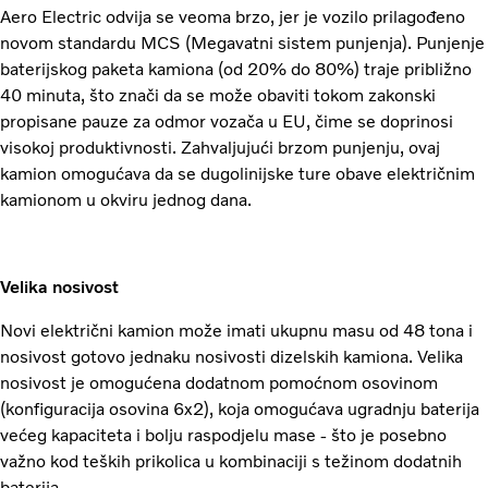
Aero Electric odvija se veoma brzo, jer je vozilo prilagođeno
novom standardu MCS (Megavatni sistem punjenja). Punjenje
baterijskog paketa kamiona (od 20% do 80%) traje približno
40 minuta, što znači da se može obaviti tokom zakonski
propisane pauze za odmor vozača u EU, čime se doprinosi
visokoj produktivnosti. Zahvaljujući brzom punjenju, ovaj
kamion omogućava da se dugolinijske ture obave električnim
kamionom u okviru jednog dana.
Velika nosivost
Novi električni kamion može imati ukupnu masu od 48 tona i
nosivost gotovo jednaku nosivosti dizelskih kamiona. Velika
nosivost je omogućena dodatnom pomoćnom osovinom
(konfiguracija osovina 6x2), koja omogućava ugradnju baterija
većeg kapaciteta i bolju raspodjelu mase - što je posebno
važno kod teških prikolica u kombinaciji s težinom dodatnih
baterija.