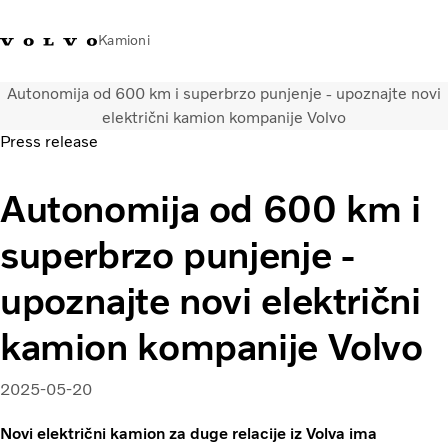
Kamioni
Autonomija od 600 km i superbrzo punjenje - upoznajte novi
Volvo Trucks Bosna i
Prodavaonica Volvo Trucks
Prijava
Bosna I
električni kamion kompanije Volvo
Hercegovina - Kontakti
promo materijala
Hercegovina
Press release
Transportna rješenja
Autonomija od 600 km i
Kamioni
Kampanje
superbrzo punjenje -
Usluge
Lokator distributera
upoznajte novi električni
Vijesti
kamion kompanije Volvo
O nama
Volvo Truck Builder
Kontaktirajte nas
2025-05-20
Novi električni kamion za duge relacije iz Volva ima