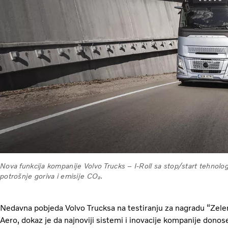
Nova funkcija kompanije Volvo Trucks – I-Roll sa stop/start tehno
potrošnje goriva i emisije CO₂.
Nedavna pobjeda Volvo Trucksa na testiranju za nagradu “Zel
Aero, dokaz je da najnoviji sistemi i inovacije kompanije donose