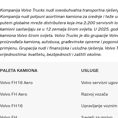
Kompanija Volvo Trucks nudi sveobuhvatna transportna rješenj
Kompanija nudi potpuni asortiman kamiona za srednje i teže u
putem globalne mreže distributera koja ima 2.200 servisnih lo
kamioni sastavljaju se u 12 zemalja širom svijeta. U 2025. go
kamiona Volvo širom svijeta. Volvo Trucks je dio grupacije Volv
proizvođača kamiona, autobusa, građevinske opreme i pogonski
primjenu. Grupacija nudi i finansijska i uslužna rješenja. Volvo
vrijednostima: kvalitetu, bezbjednosti i zaštiti okoline.
PALETA KAMIONA
USLUGE
Volvo FH16 Aero
Volvo servisni ugov
Volvo FH Aero
Razvoj vozača
Volvo FH16
Upravljanje vozni
Volvo FH
Savjeti za gorivo