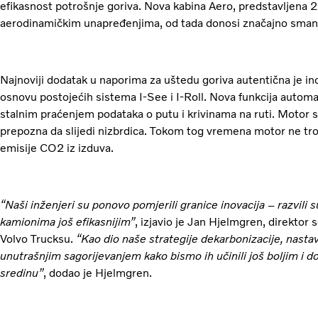
efikasnost potrošnje goriva. Nova kabina Aero, predstavljena 
aerodinamičkim unapređenjima, od tada donosi značajno smanj
Najnoviji dodatak u naporima za uštedu goriva autentična je ino
osnovu postojećih sistema I-See i I-Roll. Nova funkcija auto
stalnim praćenjem podataka o putu i krivinama na ruti. Motor 
prepozna da slijedi nizbrdica. Tokom tog vremena motor ne troš
emisije CO2 iz izduva.
“Naši inženjeri su ponovo pomjerili granice inovacija – razvili s
kamionima još efikasnijim”
, izjavio je Jan Hjelmgren, direktor
Volvo Trucksu.
“Kao dio naše strategije dekarbonizacije, nast
unutrašnjim sagorijevanjem kako bismo ih učinili još boljim i d
sredinu”
, dodao je Hjelmgren.