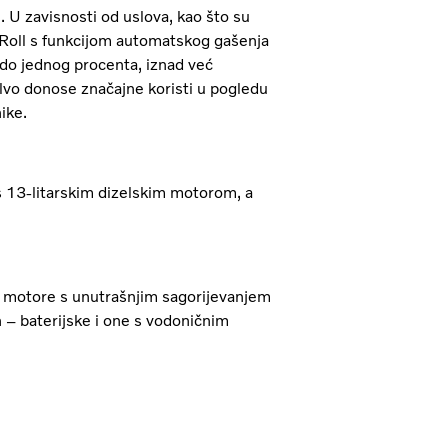
. U zavisnosti od uslova, kao što su
I-Roll s funkcijom automatskog gašenja
do jednog procenta, iznad već
lvo donose značajne koristi u pogledu
ike.
 13-litarskim dizelskim motorom, a
e motore s unutrašnjim sagorijevanjem
n – baterijske i one s vodoničnim