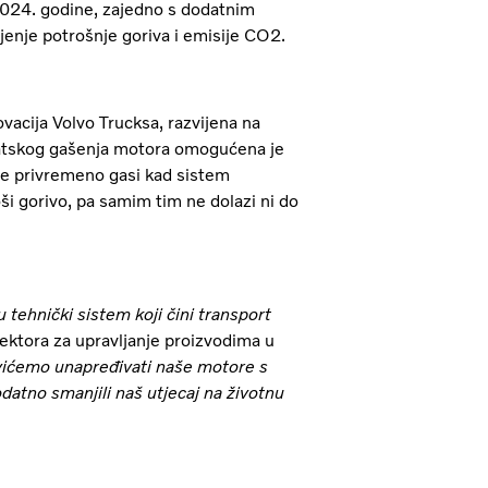
2024. godine, zajedno s dodatnim
enje potrošnje goriva i emisije CO2.
vacija Volvo Trucksa, razvijena na
matskog gašenja motora omogućena je
se privremeno gasi kad sistem
i gorivo, pa samim tim ne dolazi ni do
u tehnički sistem koji čini transport
 sektora za upravljanje proizvodima u
avićemo unapređivati naše motore s
odatno smanjili naš utjecaj na životnu