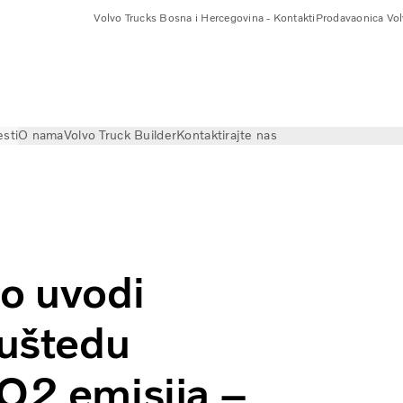
Volvo Trucks Bosna i Hercegovina - Kontakti
Prodavaonica Vol
esti
O nama
Volvo Truck Builder
Kontaktirajte nas
i sistem za uštedu goriva i smanjenje CO2 emisija – stop/sta
no uvodi
 uštedu
CO2 emisija –