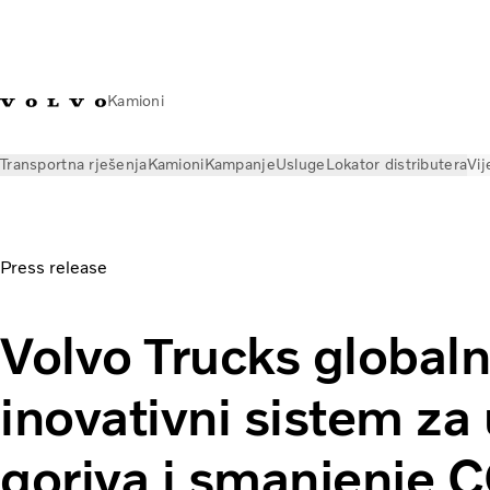
Kamioni
Transportna rješenja
Kamioni
Kampanje
Usluge
Lokator distributera
Vij
Vijesti
Press releases
Volvo Trucks globalno uvodi inovativn
Press release
Volvo Trucks global
inovativni sistem za
goriva i smanjenje 