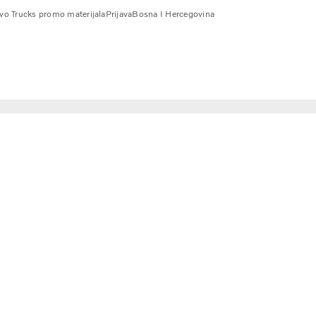
vo Trucks promo materijala
Prijava
Bosna I Hercegovina
rt