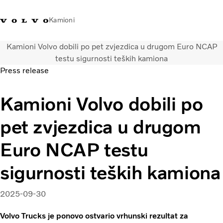
Kamioni
Kamioni Volvo dobili po pet zvjezdica u drugom Euro NCAP
Volvo Trucks Bosna i
Prodavaonica Volvo Trucks
Prijava
Bosna I
testu sigurnosti teških kamiona
Hercegovina - Kontakti
promo materijala
Hercegovina
Press release
Transportna rješenja
Kamioni Volvo dobili po
Kamioni
Kampanje
pet zvjezdica u drugom
Usluge
Lokator distributera
Euro NCAP testu
Vijesti
sigurnosti teških kamiona
O nama
Volvo Truck Builder
Kontaktirajte nas
2025-09-30
Volvo Trucks je ponovo ostvario vrhunski rezultat za