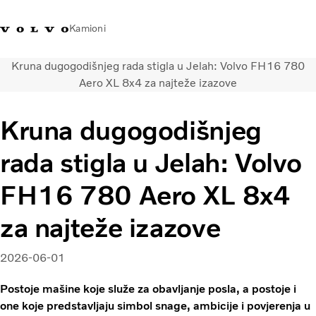
Kamioni
Kruna dugogodišnjeg rada stigla u Jelah: Volvo FH16 780
Volvo Trucks Bosna i
Prodavaonica Volvo Trucks
Prijava
Bosna I
Aero XL 8x4 za najteže izazove
Hercegovina - Kontakti
promo materijala
Hercegovina
Kruna dugogodišnjeg
Transportna rješenja
Kamioni
rada stigla u Jelah: Volvo
Kampanje
Usluge
FH16 780 Aero XL 8x4
Lokator distributera
za najteže izazove
Vijesti
O nama
Volvo Truck Builder
2026-06-01
Kontaktirajte nas
Postoje mašine koje služe za obavljanje posla, a postoje i
one koje predstavljaju simbol snage, ambicije i povjerenja u