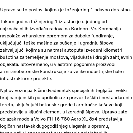
Upravo su to poslovi kojima je Inženjering 1 odavno dorastao.
Tokom godina Inžinjering 1 izrastao je u jednog od
najznačajnijih izvođača radova na Koridoru Vc. Kompanija
raspolaže vrhunskom opremom za duboko fundiranje,
uključujući teške mašine za bušenje i ugradnju šipova,
zahvaljujući kojima su na trasi autoputa izvedeni kilometri
bušotina za temeljenje mostova, vijadukata i drugih zahtjevnih
objekata. Istovremeno, u vlastitim pogonima proizvodi
armiranobetonske konstrukcije za velike industrijske hale i
infrastrukturne projekte.
Njihov vozni park čini dvadesetak specijalnih tegljača i veliki
broj namjenskih poluprikolica za prevoz teških i nestandardnih
tereta, uključujući betonske grede i armiračke koševe koji
predstavljaju ključni element u izgradnji šipova. Upravo zato
dolazak modela Volvo FH16 780 Aero XL 8x4 predstavlja
logičan nastavak dugogodišnjeg ulaganja u opremu,