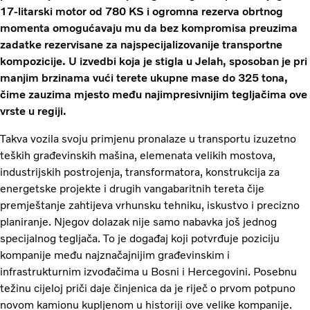
17-litarski motor od 780 KS i ogromna rezerva obrtnog
momenta omogućavaju mu da bez kompromisa preuzima
zadatke rezervisane za najspecijalizovanije transportne
kompozicije. U izvedbi koja je stigla u Jelah, sposoban je pri
manjim brzinama vući terete ukupne mase do 325 tona,
čime zauzima mjesto među najimpresivnijim tegljačima ove
vrste u regiji.
Takva vozila svoju primjenu pronalaze u transportu izuzetno
teških građevinskih mašina, elemenata velikih mostova,
industrijskih postrojenja, transformatora, konstrukcija za
energetske projekte i drugih vangabaritnih tereta čije
premještanje zahtijeva vrhunsku tehniku, iskustvo i precizno
planiranje. Njegov dolazak nije samo nabavka još jednog
specijalnog tegljača. To je događaj koji potvrđuje poziciju
kompanije među najznačajnijim građevinskim i
infrastrukturnim izvođačima u Bosni i Hercegovini. Posebnu
težinu cijeloj priči daje činjenica da je riječ o prvom potpuno
novom kamionu kupljenom u historiji ove velike kompanije.