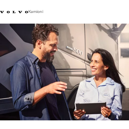
Kamioni
Volvo Trucks Bosna i
Prodavaonica Volvo Trucks
Prijava
Bosna I
Hercegovina - Kontakti
promo materijala
Hercegovina
Transportna rješenja
Kamioni
Kampanje
Usluge
Lokator distributera
Vijesti
O nama
Volvo Truck Builder
Kontaktirajte nas