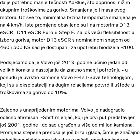
da je potrebno manje tečnosti AdBlue, što doprinosi nižim
ukupnim troškovima za gorivo. Smanjena je i masa ovog
motora. Uz sve to, minimalna brzina tempomata smanjena je
na 4 km/h. Iste promjene obavljene su i na motorima D13
eSCR i D11 eSCR Euro 6 Step E. Za još veću fleksibilnost u
izboru goriva, motor D13 eSCR s nominalnom snagom od
460 i 500 KS sad je dostupan i za upotrebu biodizela B100.
Podsjećamo da je Volvo još 2019. godine učinio jedan od
velikih koraka u nastojanju da znatno smanji potrošnju - u
ponudu je uvrstio kamione Volvo FH s I-Save tehnologijom,
koji su u eksploataciji na dugim relacijama potvrdili uštede u
troškovima za gorivo do 10%.
Zajedno s unaprijeđenim motorima, Volvo je nadogradio
odlično afirmisan I-Shift mjenjač, koji je prvi put predstavljen
još 2001. godine i do sad ugrađen u više od milion kamiona.
Promjena stepena prenosa je još brža i glađa, čime je značajno
poboljšano cjelokupno iskustvo u vožnji, posebno kada se