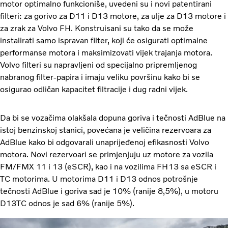
motor optimalno funkcioniše, uvedeni su i novi patentirani
filteri: za gorivo za D11 i D13 motore, za ulje za D13 motore i
za zrak za Volvo FH. Konstruisani su tako da se može
instalirati samo ispravan filter, koji će osigurati optimalne
performanse motora i maksimizovati vijek trajanja motora.
Volvo filteri su napravljeni od specijalno pripremljenog
nabranog filter-papira i imaju veliku površinu kako bi se
osigurao odličan kapacitet filtracije i dug radni vijek.
Da bi se vozačima olakšala dopuna goriva i tečnosti AdBlue na
istoj benzinskoj stanici, povećana je veličina rezervoara za
AdBlue kako bi odgovarali unaprijeđenoj efikasnosti Volvo
motora. Novi rezervoari se primjenjuju uz motore za vozila
FM/FMX 11 i 13 (eSCR), kao i na vozilima FH13 sa eSCR i
TC motorima. U motorima D11 i D13 odnos potrošnje
tečnosti AdBlue i goriva sad je 10% (ranije 8,5%), u motoru
D13TC odnos je sad 6% (ranije 5%).