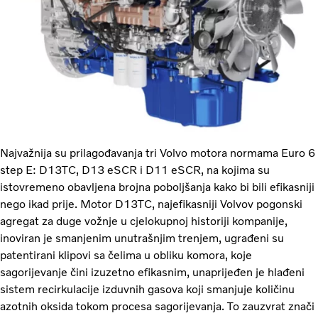
Najvažnija su prilagođavanja tri Volvo motora normama Euro 6
step E: D13TC, D13 eSCR i D11 eSCR, na kojima su
istovremeno obavljena brojna poboljšanja kako bi bili efikasniji
nego ikad prije. Motor D13TC, najefikasniji Volvov pogonski
agregat za duge vožnje u cjelokupnoj historiji kompanije,
inoviran je smanjenim unutrašnjim trenjem, ugrađeni su
patentirani klipovi sa čelima u obliku komora, koje
sagorijevanje čini izuzetno efikasnim, unaprijeđen je hlađeni
sistem recirkulacije izduvnih gasova koji smanjuje količinu
azotnih oksida tokom procesa sagorijevanja. To zauzvrat znači