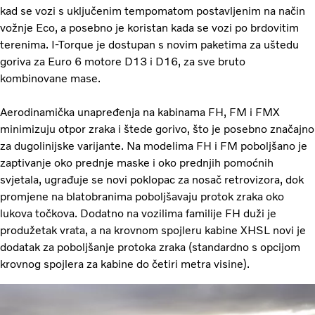
kad se vozi s uključenim tempomatom postavljenim na način
vožnje Eco, a posebno je koristan kada se vozi po brdovitim
terenima. I-Torque je dostupan s novim paketima za uštedu
goriva za Euro 6 motore D13 i D16, za sve bruto
kombinovane mase.
Aerodinamička unapređenja na kabinama FH, FM i FMX
minimizuju otpor zraka i štede gorivo, što je posebno značajno
za dugolinijske varijante. Na modelima FH i FM poboljšano je
zaptivanje oko prednje maske i oko prednjih pomoćnih
svjetala, ugrađuje se novi poklopac za nosač retrovizora, dok
promjene na blatobranima poboljšavaju protok zraka oko
lukova točkova. Dodatno na vozilima familije FH duži je
produžetak vrata, a na krovnom spojleru kabine XHSL novi je
dodatak za poboljšanje protoka zraka (standardno s opcijom
krovnog spojlera za kabine do četiri metra visine).