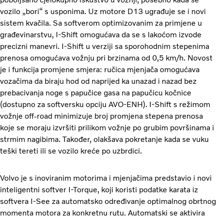
vozilo „bori“ s usponima. Uz motore D13 ugrađuje se i novi
sistem kvačila. Sa softverom optimizovanim za primjene u
građevinarstvu, I-Shift omogućava da se s lakoćom izvode
precizni manevri. I-Shift u verziji sa sporohodnim stepenima
prenosa omogućava vožnju pri brzinama od 0,5 km/h. Novost
je i funkcija promjene smjera: ručica mjenjača omogućava
vozačima da biraju hod od naprijed ka unazad i nazad bez
prebacivanja noge s papučice gasa na papučicu kočnice
(dostupno za softversku opciju AVO-ENH). I-Shift s režimom
vožnje off-road minimizuje broj promjena stepena prenosa
koje se moraju izvršiti prilikom vožnje po grubim površinama i
strmim nagibima. Također, olakšava pokretanje kada se vuku
teški tereti ili se vozilo kreće po uzbrdici.
Volvo je s inoviranim motorima i mjenjačima predstavio i novi
inteligentni softver I-Torque, koji koristi podatke karata iz
softvera I-See za automatsko određivanje optimalnog obrtnog
momenta motora za konkretnu rutu. Automatski se aktivira