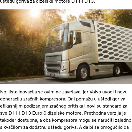
uštedu goriva za dizelske motore D11 i D13.
No, lista inovacija se ovim ne završava, jer Volvo uvodi i novu
generaciju zračnih kompresora. Oni pomažu u uštedi goriva
efikasnijim podizanjem zračnog pritiska i novi su standard za
sve D11 i D13 Euro 6 dizelske motore. Prethodna verzija je
također dostupna, a oba kompresora mogu se naručiti zajedno
s kvačilom za dodatnu uštedu goriva. A da bi se omogućilo da