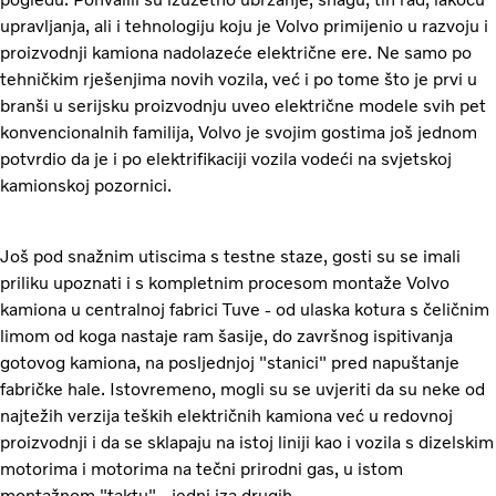
upravljanja, ali i tehnologiju koju je Volvo primijenio u razvoju i
proizvodnji kamiona nadolazeće električne ere. Ne samo po
tehničkim rješenjima novih vozila, već i po tome što je prvi u
branši u serijsku proizvodnju uveo električne modele svih pet
konvencionalnih familija, Volvo je svojim gostima još jednom
potvrdio da je i po elektrifikaciji vozila vodeći na svjetskoj
kamionskoj pozornici.
Još pod snažnim utiscima s testne staze, gosti su se imali
priliku upoznati i s kompletnim procesom montaže Volvo
kamiona u centralnoj fabrici Tuve - od ulaska kotura s čeličnim
limom od koga nastaje ram šasije, do završnog ispitivanja
gotovog kamiona, na posljednjoj "stanici" pred napuštanje
fabričke hale. Istovremeno, mogli su se uvjeriti da su neke od
najtežih verzija teških električnih kamiona već u redovnoj
proizvodnji i da se sklapaju na istoj liniji kao i vozila s dizelskim
motorima i motorima na tečni prirodni gas, u istom
montažnom "taktu" - jedni iza drugih.