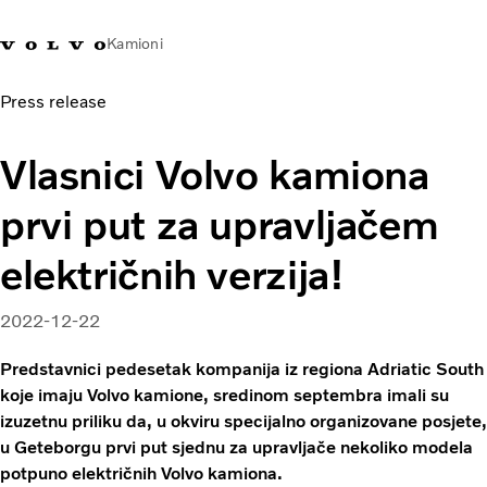
Kamioni
Press release
Volvo Trucks Bosna i
Prodavaonica Volvo Trucks
Prijava
Bosna I
Hercegovina - Kontakti
promo materijala
Hercegovina
Vlasnici Volvo kamiona
Transportna rješenja
prvi put za upravljačem
Kamioni
Kampanje
električnih verzija!
Usluge
Lokator distributera
2022-12-22
Vijesti
O nama
Predstavnici pedesetak kompanija iz regiona Adriatic South
Volvo Truck Builder
koje imaju Volvo kamione, sredinom septembra imali su
Kontaktirajte nas
izuzetnu priliku da, u okviru specijalno organizovane posjete,
u Geteborgu prvi put sjednu za upravljače nekoliko modela
potpuno električnih Volvo kamiona.