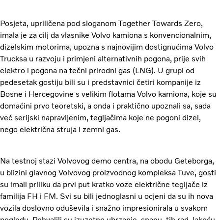
Posjeta, upriličena pod sloganom Together Towards Zero,
imala je za cilj da vlasnike Volvo kamiona s konvencionalnim,
dizelskim motorima, upozna s najnovijim dostignućima Volvo
Trucksa u razvoju i primjeni alternativnih pogona, prije svih
elektro i pogona na tečni prirodni gas (LNG). U grupi od
pedesetak gostiju bili su i predstavnici četiri kompanije iz
Bosne i Hercegovine s velikim flotama Volvo kamiona, koje su
domaćini prvo teoretski, a onda i praktično upoznali sa, sada
već serijski napravljenim, tegljačima koje ne pogoni dizel,
nego električna struja i zemni gas.
Na testnoj stazi Volvovog demo centra, na obodu Geteborga,
u blizini glavnog Volvovog proizvodnog kompleksa Tuve, gosti
su imali priliku da prvi put kratko voze električne tegljače iz
familija FH i FM. Svi su bili jednoglasni u ocjeni da su ih nova
vozila doslovno oduševila i snažno impresionirala u svakom
pogledu. Pohvalili su izuzetno ubrzanje, snagu, tih rad, lakoću