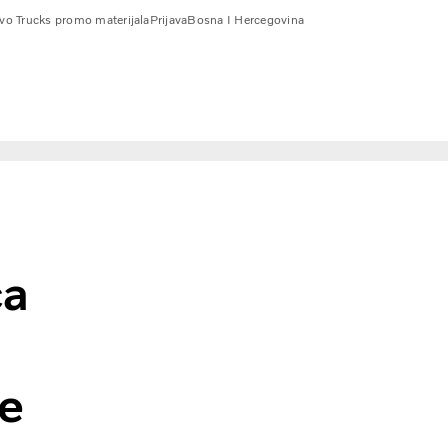
vo Trucks promo materijala
Prijava
Bosna I Hercegovina
a na testovima agencije Euro NCAP?
ca
je