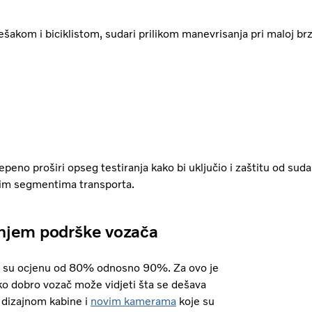
šakom i biciklistom, sudari prilikom manevrisanja pri maloj brzi
peno proširi opseg testiranja kako bi uključio i zaštitu od suda
čitim segmentima transporta.
vanjem podrške vozača
ili su ocjenu od 80% odnosno 90%. Za ovo je
ko dobro vozač može vidjeti šta se dešava
 dizajnom kabine i
novim kamerama
koje su