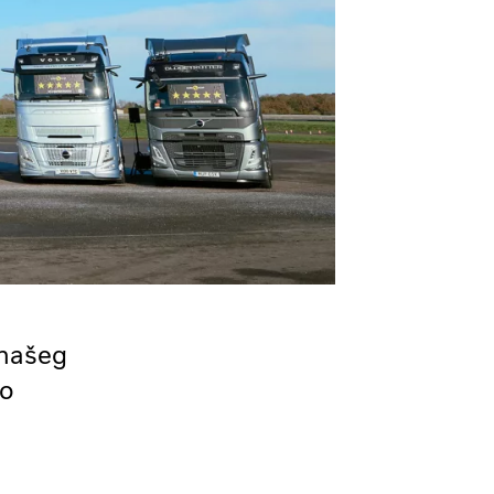
 našeg
mo