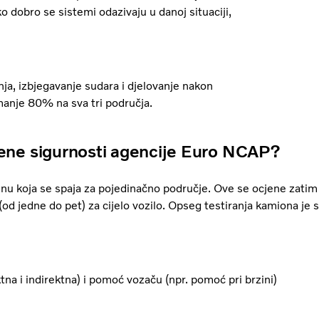
o dobro se sistemi odazivaju u danoj situaciji,
nja, izbjegavanje sudara i djelovanje nakon
manje 80% na sva tri područja.
jene sigurnosti agencije Euro NCAP?
enu koja se spaja za pojedinačno područje. Ove se ocjene zatim
d jedne do pet) za cijelo vozilo. Opseg testiranja kamiona je s
na i indirektna) i pomoć vozaču (npr. pomoć pri brzini)