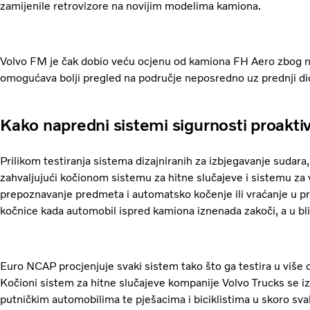
zamijenile retrovizore na novijim modelima kamiona.
Volvo FM je čak dobio veću ocjenu od kamiona FH Aero zbog ni
omogućava bolji pregled na područje neposredno uz prednji di
Kako napredni sistemi sigurnosti proakt
Prilikom testiranja sistema dizajniranih za izbjegavanje sudar
zahvaljujući kočionom sistemu za hitne slučajeve i sistemu za v
prepoznavanje predmeta i automatsko kočenje ili vraćanje u pr
kočnice kada automobil ispred kamiona iznenada zakoči, a u bli
Euro NCAP procjenjuje svaki sistem tako što ga testira u više od
Kočioni sistem za hitne slučajeve kompanije Volvo Trucks se iz
putničkim automobilima te pješacima i biciklistima u skoro sva