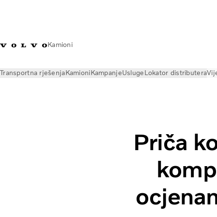
Kamioni
Transportna rješenja
Kamioni
Kampanje
Usluge
Lokator distributera
Vij
Vijesti
Volvo Trucks Magazine Online
Kako je kompanija Vol
Priča ko
kompa
ocjenam