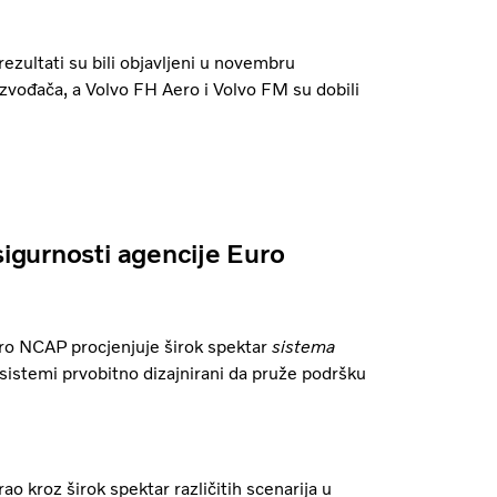
ezultati su bili objavljeni u novembru
zvođača, a Volvo FH Aero i Volvo FM su dobili
sigurnosti agencije Euro
ro NCAP procjenjuje širok spektar
sistema
sistemi prvobitno dizajnirani da pruže podršku
 kroz širok spektar različitih scenarija u