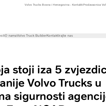
Volvo Trucks Bosna i Hercegovina - Kontakti
Prodavaonica Vol
esti
O nama
Volvo Truck Builder
Kontaktirajte nas
vo Trucks dobila ocjenu od 5 zvjezdica za sigurnost kamion
ja stoji iza 5 zvjezdi
nije Volvo Trucks u
a sigurnosti agenci