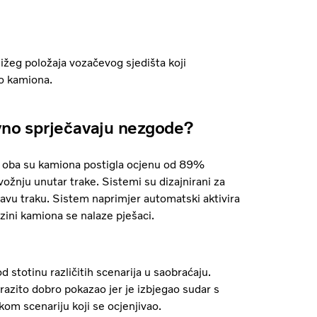
žeg položaja vozačevog sjedišta koji
o kamiona.
ivno sprječavaju nezgode?
a, oba su kamiona postigla ocjenu od 89%
ožnju unutar trake. Sistemi su dizajnirani za
avu traku. Sistem naprimjer automatski aktivira
zini kamiona se nalaze pješaci.
 stotinu različitih scenarija u saobraćaju.
razito dobro pokazao jer je izbjegao sudar s
kom scenariju koji se ocjenjivao.