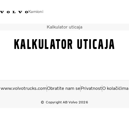
Kamioni
Kalkulator uticaja
Volvo Trucks Bosna i
Prodavaonica Volvo Trucks
Prijava
Bosna I
Hercegovina - Kontakti
promo materijala
Hercegovina
Kalkulator uticaja
Transportna rješenja
Kamioni
Kampanje
Usluge
Lokator distributera
www.volvotrucks.com
Obratite nam se
Privatnost
O kolačićima
Vijesti
O nama
Copyright AB Volvo 2026
Volvo Truck Builder
Kontaktirajte nas