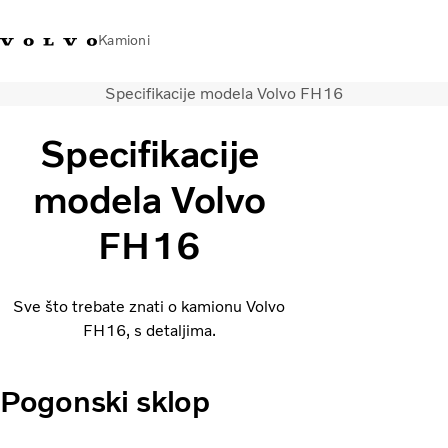
Kamioni
Specifikacije modela Volvo FH16
Volvo Trucks Bosna i
Prodavaonica Volvo Trucks
Prijava
Bosna I
Hercegovina - Kontakti
promo materijala
Hercegovina
Specifikacije
Transportna rješenja
modela Volvo
Kamioni
FH16
Kampanje
Usluge
Lokator distributera
Sve što trebate znati o kamionu Volvo
Vijesti
FH16, s detaljima.
O nama
Volvo Truck Builder
Kontaktirajte nas
Pogonski sklop