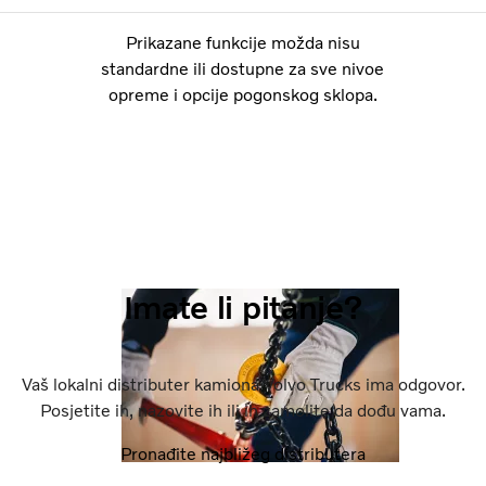
Prikazane funkcije možda nisu
standardne ili dostupne za sve nivoe
opreme i opcije pogonskog sklopa.
Imate li pitanje?
Vaš lokalni distributer kamiona Volvo Trucks ima odgovor.
Posjetite ih, nazovite ih ili ih zamolite da dođu vama.
Pronađite najbližeg distributera