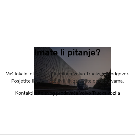
Imate li pitanje?
Vaš lokalni distributer kamiona Volvo Trucks ima odgovor.
Posjetite ih, nazovite ih ili ih zamolite da dođu vama.
Kontaktirajte svog prodavača Volvo Trucks vozila