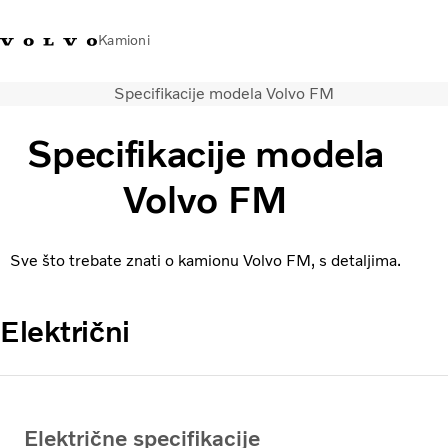
Kamioni
Specifikacije modela Volvo FM
Volvo Trucks Bosna i
Prodavaonica Volvo Trucks
Prijava
Bosna I
Hercegovina - Kontakti
promo materijala
Hercegovina
Specifikacije modela
Transportna rješenja
Volvo FM
Kamioni
Kampanje
Sve što trebate znati o kamionu Volvo FM, s detaljima.
Usluge
Lokator distributera
Vijesti
Električni
O nama
Volvo Truck Builder
Kontaktirajte nas
Električne specifikacije