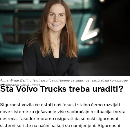
Anna Wrige Berling je direktorica odjeljenja za sigurnost saobraćaja i proizvoda
u kompaniji Volvo Trucks.
Šta Volvo Trucks treba uraditi?
Sigurnost vozila će ostati naš fokus i stalno ćemo razvijati
nove sisteme za rješavanje više saobraćajnih situacija i vrsta
nesreća. Također moramo osigurati da se naši sigurnosni
sistemi koriste na način na koji su namijenjeni. Sigurnosni