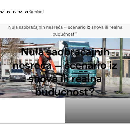
Kamioni
Nula saobraćajnih nesreća – scenario iz snova ili realna
Volvo Trucks Bosna i Hercegovina - Kontakti
Prodavaonica Volvo Trucks promo ma
budućnost?
Nula saobraćajnih
Transportna rješenja
Kamioni
nesreća – scenario iz
Kampanje
Usluge
snova ili realna
Lokator distributera
Vijesti
budućnost?
O nama
Volvo Truck Builder
Kontaktirajte nas