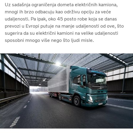
Uz sadašnja ograničenja dometa električnih kamiona,
mnogi ih brzo odbacuju kao održivu opciju za veće
udaljenosti. Pa ipak, oko 45 posto robe koja se danas
prevozi u Evropi putuje na manje udaljenosti od ove, što
sugerira da su električni kamioni na velike udaljenosti
sposobni mnogo više nego što ljudi misle.