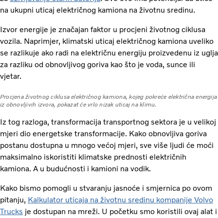
na ukupni uticaj električnog kamiona na životnu sredinu.
Izvor energije je značajan faktor u procjeni životnog ciklusa
vozila. Naprimjer, klimatski uticaj električnog kamiona uveliko
se razlikuje ako radi na električnu energiju proizvedenu iz uglja
za razliku od obnovljivog goriva kao što je voda, sunce ili
vjetar.
Procjena životnog ciklusa električnog kamiona, kojeg pokreće električna energija
iz obnovljivih izvora, pokazat će vrlo nizak uticaj na klimu.
Iz tog razloga, transformacija transportnog sektora je u velikoj
mjeri dio energetske transformacije. Kako obnovljiva goriva
postanu dostupna u mnogo većoj mjeri, sve više ljudi će moći
maksimalno iskoristiti klimatske prednosti električnih
kamiona. A u budućnosti i kamioni na vodik.
Kako bismo pomogli u stvaranju jasnoće i smjernica po ovom
pitanju,
Kalkulator uticaja na životnu sredinu kompanije Volvo
Trucks
je dostupan na mreži. U početku smo koristili ovaj alat i