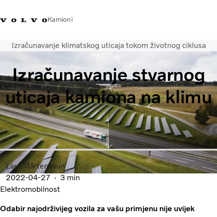
Kamioni
Izračunavanje klimatskog uticaja tokom životnog ciklusa
Volvo Trucks Bosna i Hercegovina - Kontakti
Prodavaonica Volvo Trucks promo ma
Izračunavanje stvarnog
Transportna rješenja
uticaja kamiona na klimu
Kamioni
Kampanje
Usluge
Lokator distributera
Vijesti
O nama
Lars Mårtensson
Volvo Truck Builder
2022-04-27
3 min
Kontaktirajte nas
Elektromobilnost
Odabir najodrživijeg vozila za vašu primjenu nije uvijek