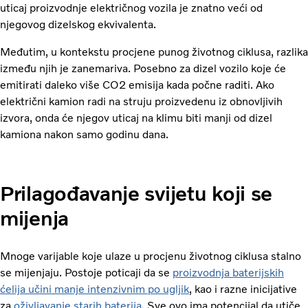
uticaj proizvodnje električnog vozila je znatno veći od
njegovog dizelskog ekvivalenta.
Međutim, u kontekstu procjene punog životnog ciklusa, razlika
između njih je zanemariva. Posebno za dizel vozilo koje će
emitirati daleko više CO2 emisija kada počne raditi. Ako
električni kamion radi na struju proizvedenu iz obnovljivih
izvora, onda će njegov uticaj na klimu biti manji od dizel
kamiona nakon samo godinu dana.
Prilagođavanje svijetu koji se
mijenja
Mnoge varijable koje ulaze u procjenu životnog ciklusa stalno
se mijenjaju. Postoje poticaji da se
proizvodnja baterijskih
ćelija učini manje intenzivnim po ugljik
, kao i razne inicijative
za
oživljavanje starih baterija
. Sve ovo ima potencijal da utiče