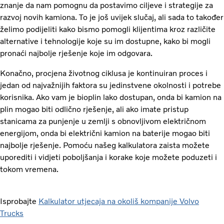
znanje da nam pomognu da postavimo ciljeve i strategije za
razvoj novih kamiona. To je još uvijek slučaj, ali sada to također
želimo podijeliti kako bismo pomogli klijentima kroz različite
alternative i tehnologije koje su im dostupne, kako bi mogli
pronaći najbolje rješenje koje im odgovara.
Konačno, procjena životnog ciklusa je kontinuiran proces i
jedan od najvažnijih faktora su jedinstvene okolnosti i potrebe
korisnika. Ako vam je bioplin lako dostupan, onda bi kamion na
plin mogao biti odlično rješenje, ali ako imate pristup
stanicama za punjenje u zemlji s obnovljivom električnom
energijom, onda bi električni kamion na baterije mogao biti
najbolje rješenje. Pomoću našeg kalkulatora zaista možete
uporediti i vidjeti poboljšanja i korake koje možete poduzeti i
tokom vremena.
Isprobajte
Kalkulator utjecaja na okoliš kompanije Volvo
Trucks