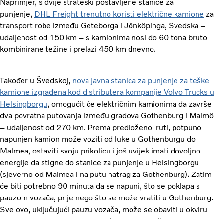
Naprimjer, s dvije strateški postavljene stanice za
punjenje,
DHL Freight trenutno koristi električne kamione
za
transport robe između Geteborga i Jönköpinga, Švedska –
udaljenost od 150 km – s kamionima nosi do 60 tona bruto
kombinirane težine i prelazi 450 km dnevno.
Također u Švedskoj,
nova javna stanica za punjenje za teške
kamione izgrađena kod distributera kompanije Volvo Trucks u
Helsingborgu
, omogućit će električnim kamionima da završe
dva povratna putovanja između gradova Gothenburg i Malmö
– udaljenost od 270 km. Prema predloženoj ruti, potpuno
napunjen kamion može voziti od luke u Gothenburgu do
Malmea, ostaviti svoju prikolicu i još uvijek imati dovoljno
energije da stigne do stanice za punjenje u Helsingborgu
(sjeverno od Malmea i na putu natrag za Gothenburg). Zatim
će biti potrebno 90 minuta da se napuni, što se poklapa s
pauzom vozača, prije nego što se može vratiti u Gothenburg.
Sve ovo, uključujući pauzu vozača, može se obaviti u okviru