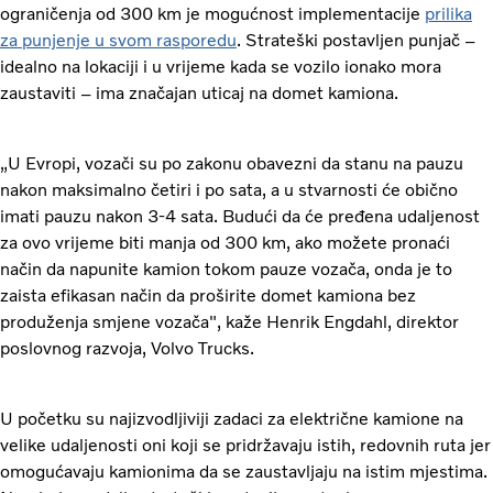
ograničenja od 300 km je mogućnost implementacije
prilika
za punjenje u svom rasporedu
. Strateški postavljen punjač –
idealno na lokaciji i u vrijeme kada se vozilo ionako mora
zaustaviti – ima značajan uticaj na domet kamiona.
„U Evropi, vozači su po zakonu obavezni da stanu na pauzu
nakon maksimalno četiri i po sata, a u stvarnosti će obično
imati pauzu nakon 3-4 sata. Budući da će pređena udaljenost
za ovo vrijeme biti manja od 300 km, ako možete pronaći
način da napunite kamion tokom pauze vozača, onda je to
zaista efikasan način da proširite domet kamiona bez
produženja smjene vozača", kaže Henrik Engdahl, direktor
poslovnog razvoja, Volvo Trucks.
U početku su najizvodljiviji zadaci za električne kamione na
velike udaljenosti oni koji se pridržavaju istih, redovnih ruta jer
omogućavaju kamionima da se zaustavljaju na istim mjestima.