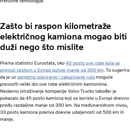
trenutne tehnologije.
Zašto bi raspon kilometraže
električnog kamiona mogao biti
duži nego što mislite
Prema statistici Eurostata, oko
45 posto sve robe koja se
prevozi cestom u Evropi putuje manje od 300 km
. To sugerira
da je uz
pametno planiranje i zakazivanje ruta
moguće
prevoziti veliki dio ove robe električnim kamionima.
Nedavno istraživanje kompanije Volvo Trucks također je
pokazalo da 45 posto kamiona koji se koriste u Evropi dnevno
pređu razdaljine manje od 350 km. Na međunarodnom nivou,
33 posto kamiona pokriva dnevne udaljenosti od 500 km ili
manje.