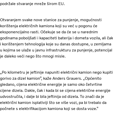
podržale stvaranje mreže širom EU.
Otvaranjem svake nove stanice za punjenje, mogućnosti
korištenja električnih kamiona koji su već u pogonu će
eksponencijalno rasti. Očekuje se da će se u narednim
godinama poboljšati i kapaciteti baterija i dometa vozila, ali čak
i korištenjem tehnologija koje su danas dostupne, u zemljama
u kojima se ulaže u javnu infrastrukturu za punjenje, potencijal
je daleko veći nego što mnogi misle.
„Po kilometru je jeftinije napuniti električni kamion nego kupiti
gorivo za dizel kamion”, kaže Anders Grauers. „Općenito
gledano, cijena električne energije je samo oko četvrtine
cijene dizela. Dakle, čak i kada bi se cijena električne energije
udvostručila, i dalje bi bila jeftinija od dizela. To znači da je
električni kamion isplativiji što se više vozi, pa bi trebalo da
počnete s elektrifikacijom kamiona koji se dosta voze.”