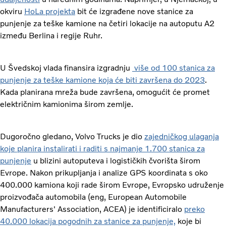
okviru
HoLa projekta
bit će izgrađene nove stanice za
punjenje za teške kamione na četiri lokacije na autoputu A2
između Berlina i regije Ruhr.
U Švedskoj vlada finansira izgradnju
više od 100 stanica za
punjenje za teške kamione koja će biti završena do 2023
.
Kada planirana mreža bude završena, omogućit će promet
električnim kamionima širom zemlje.
Dugoročno gledano, Volvo Trucks je dio
zajedničkog ulaganja
koje planira instalirati i raditi s najmanje 1.700 stanica za
punjenje
u blizini autoputeva i logističkih čvorišta širom
Evrope. Nakon prikupljanja i analize GPS koordinata s oko
400.000 kamiona koji rade širom Evrope, Evropsko udruženje
proizvođača automobila (eng, European Automobile
Manufacturers' Association, ACEA) je identificiralo
preko
40.000 lokacija pogodnih za stanice za punjenje,
koje bi