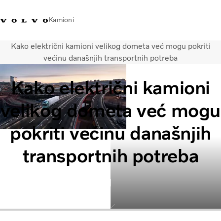
Kamioni
Kako električni kamioni velikog dometa već mogu pokriti
Volvo Trucks Bosna i Hercegovina - Kontakti
Prodavaonica Volvo Trucks promo ma
većinu današnjih transportnih potreba
Kako električni kamioni
Transportna rješenja
Kamioni
velikog dometa već mogu
Kampanje
Usluge
pokriti većinu današnjih
Lokator distributera
Vijesti
transportnih potreba
O nama
Volvo Truck Builder
Kontaktirajte nas