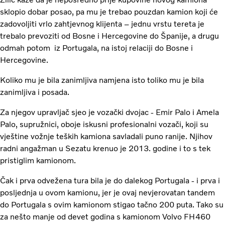
sklopio dobar posao, pa mu je trebao pouzdan kamion koji će
zadovoljiti vrlo zahtjevnog klijenta – jednu vrstu tereta je
trebalo prevoziti od Bosne i Hercegovine do Španije, a drugu
odmah potom iz Portugala, na istoj relaciji do Bosne i
Hercegovine.
Koliko mu je bila zanimljiva namjena isto toliko mu je bila
zanimljiva i posada.
Za njegov upravljač sjeo je vozački dvojac - Emir Palo i Amela
Palo, supružnici, oboje iskusni profesionalni vozači, koji su
vještine vožnje teških kamiona savladali puno ranije. Njihov
radni angažman u Sezatu krenuo je 2013. godine i to s tek
pristiglim kamionom.
Čak i prva odvežena tura bila je do dalekog Portugala - i prva i
posljednja u ovom kamionu, jer je ovaj nevjerovatan tandem
do Portugala s ovim kamionom stigao tačno 200 puta. Tako su
za nešto manje od devet godina s kamionom Volvo FH460