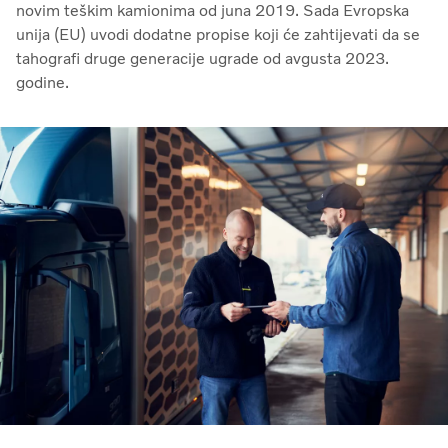
novim teškim kamionima od juna 2019. Sada Evropska
unija (EU) uvodi dodatne propise koji će zahtijevati da se
tahografi druge generacije ugrade od avgusta 2023.
godine.