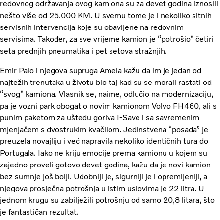
redovnog održavanja ovog kamiona su za devet godina iznosili
nešto više od 25.000 KM. U svemu tome je i nekoliko sitnih
servisnih intervencija koje su obavljene na redovnim
servisima. Također, za sve vrijeme kamion je “potrošio” četiri
seta prednjih pneumatika i pet setova stražnjih.
Emir Palo i njegova supruga Amela kažu da im je jedan od
najtežih trenutaka u životu bio taj kad su se morali rastati od
“svog” kamiona. Vlasnik se, naime, odlučio na modernizaciju,
pa je vozni park obogatio novim kamionom Volvo FH460, ali s
punim paketom za uštedu goriva I-Save i sa savremenim
mjenjačem s dvostrukim kvačilom. Jedinstvena “posada” je
preuzela novajliju i već napravila nekoliko identičnih tura do
Portugala. Iako ne kriju emocije prema kamionu u kojem su
zajedno proveli gotovo devet godina, kažu da je novi kamion
bez sumnje još bolji. Udobniji je, sigurniji je i opremljeniji, a
njegova prosječna potrošnja u istim uslovima je 22 litra. U
jednom krugu su zabilježili potrošnju od samo 20,8 litara, što
je fantastičan rezultat.