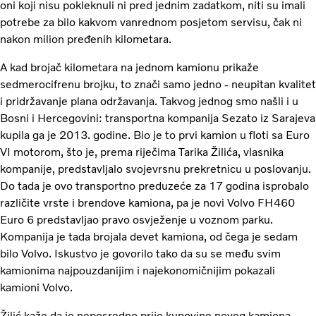
oni koji nisu pokleknuli ni pred jednim zadatkom, niti su imali
potrebe za bilo kakvom vanrednom posjetom servisu, čak ni
nakon milion pređenih kilometara.
A kad brojač kilometara na jednom kamionu prikaže
sedmerocifrenu brojku, to znači samo jedno - neupitan kvalitet
i pridržavanje plana održavanja. Takvog jednog smo našli i u
Bosni i Hercegovini: transportna kompanija Sezato iz Sarajeva
kupila ga je 2013. godine. Bio je to prvi kamion u floti sa Euro
VI motorom, što je, prema riječima Tarika Žilića, vlasnika
kompanije, predstavljalo svojevrsnu prekretnicu u poslovanju.
Do tada je ovo transportno preduzeće za 17 godina isprobalo
različite vrste i brendove kamiona, pa je novi Volvo FH460
Euro 6 predstavljao pravo osvježenje u voznom parku.
Kompanija je tada brojala devet kamiona, od čega je sedam
bilo Volvo. Iskustvo je govorilo tako da su se među svim
kamionima najpouzdanijim i najekonomičnijim pokazali
kamioni Volvo.
Žilić kaže da je neposredno prije kupovine novog kamiona