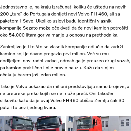
Jednostavno je, na kraju izračunati koliku će uštedu na novih
200 „tura“ do Portugala donijeti novi Volvo FH 460, ali sa
paketom I-Save. Ukoliko uslovi budu identični vlasnik
kompanije Sezato može očekivati da će novi kamion potrošiti
oko 54.000 litara goriva manje u odnosu na prethodnika.
Zanimljivo je i to što se vlasnik kompanije odlučio da zadrži
kamion koji je davno pregazio prvi milion. Već su mu
dodijeljeni novi radni zadaci, odmah ga je preuzeo drugi vozač,
pa kamion praktično i nije pravio pauzu. Kažu da s njim
očekuju barem još jedan milion.
Tako je Volvo pokazao da milioni predstavljaju samo brojeve, a
ne prepreke preko kojih se ne može preći. Oni također
slikovito kažu da je ovaj Volvo FH460 obišao Zemlju čak 30
puta
i to bez ijednog kvara.