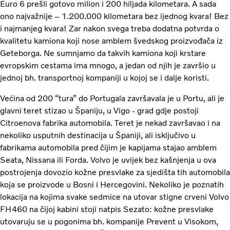
Euro 6 prešli gotovo milion i 200 hiljada kilometara. A sada
ono najvažnije – 1.200.000 kilometara bez ijednog kvara! Bez
i najmanjeg kvara! Zar nakon svega treba dodatna potvrda o
kvalitetu kamiona koji nose amblem švedskog proizvođača iz
Geteborga. Ne sumnjamo da takvih kamiona koji krstare
evropskim cestama ima mnogo, a jedan od njih je završio u
jednoj bh. transportnoj kompaniji u kojoj se i dalje koristi.
Većina od 200 “tura” do Portugala završavala je u Portu, ali je
glavni teret stizao u Španiju, u Vigo - grad gdje postoji
Citroenova fabrika automobila. Teret je nekad završavao i na
nekoliko usputnih destinacija u Španiji, ali isključivo u
fabrikama automobila pred čijim je kapijama stajao amblem
Seata, Nissana ili Forda. Volvo je uvijek bez kašnjenja u ova
postrojenja dovozio kožne presvlake za sjedišta tih automobila
koja se proizvode u Bosni i Hercegovini. Nekoliko je poznatih
lokacija na kojima svake sedmice na utovar stigne crveni Volvo
FH460 na čijoj kabini stoji natpis Sezato: kožne presvlake
utovaruju se u pogonima bh. kompanije Prevent u Visokom,