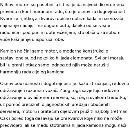
Njihovi motori su posebni, a istina je da najveći dio vremena
provedu u kontinuiranom radu, što je osnov za dugovječnost.
Kvare se rijetko, ali kvarovi obično dolaze kada im se vozači
najmanje nadaju - na dugom putu, daleko od servisne
radionice i pod punim opterećenjem, što obično za sobom
vuče kašnjenje u isporuci robe.
Kamion ne čini samo motor, a moderne konstrukcije
sastavljene su od nekoliko hiljada elemenata. Svi oni moraju
biti uigrani i otkaz samo jednog od njih može narušiti
harmoniju rada cijelog kamiona.
Osnov pouzdanosti i dugotrajnosti je, kažu stručnjaci, redovno
održavanje i razuman vozač. Zbog toga savjetuju redovno
održavanje u ovlaštenom servisu, koji će, u svakom trenutku,
uz pomoć preciznih dijagnostičkih uređaja i obučenih
servisera, motoru i pratećim dijelovim pružiti najbolji tretman.
Čak i pored toga dešavaju se oni kvarovi koje niko ne može
predvidjeti, ali se među stotinama hiljada kamiona mogu naći i