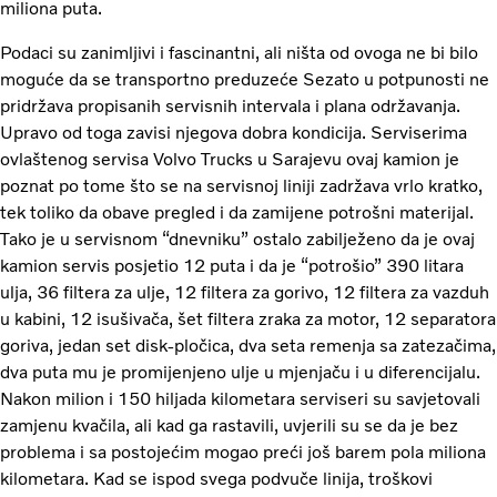
miliona puta.
Podaci su zanimljivi i fascinantni, ali ništa od ovoga ne bi bilo
moguće da se transportno preduzeće Sezato u potpunosti ne
pridržava propisanih servisnih intervala i plana održavanja.
Upravo od toga zavisi njegova dobra kondicija. Serviserima
ovlaštenog servisa Volvo Trucks u Sarajevu ovaj kamion je
poznat po tome što se na servisnoj liniji zadržava vrlo kratko,
tek toliko da obave pregled i da zamijene potrošni materijal.
Tako je u servisnom “dnevniku” ostalo zabilježeno da je ovaj
kamion servis posjetio 12 puta i da je “potrošio” 390 litara
ulja, 36 filtera za ulje, 12 filtera za gorivo, 12 filtera za vazduh
u kabini, 12 isušivača, šet filtera zraka za motor, 12 separatora
goriva, jedan set disk-pločica, dva seta remenja sa zatezačima,
dva puta mu je promijenjeno ulje u mjenjaču i u diferencijalu.
Nakon milion i 150 hiljada kilometara serviseri su savjetovali
zamjenu kvačila, ali kad ga rastavili, uvjerili su se da je bez
problema i sa postojećim mogao preći još barem pola miliona
kilometara. Kad se ispod svega podvuče linija, troškovi