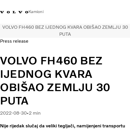
Kamioni
VOLVO FH460 BEZ IJEDNOG KVARA OBIŠAO ZEMLJU 30
Volvo Trucks Bosna i
Prodavaonica Volvo Trucks
Prijava
Bosna I
PUTA
Hercegovina - Kontakti
promo materijala
Hercegovina
Press release
Transportna rješenja
VOLVO FH460 BEZ
Kamioni
Kampanje
IJEDNOG KVARA
Usluge
Lokator distributera
OBIŠAO ZEMLJU 30
Vijesti
PUTA
O nama
Volvo Truck Builder
Kontaktirajte nas
2022-08-30
2 min
Nije rijedak slučaj da veliki tegljači, namijenjeni transportu