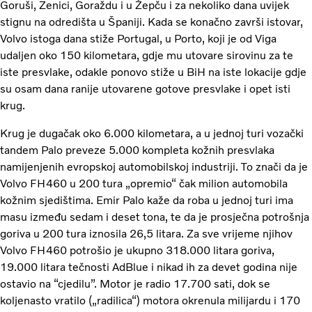
Goruši, Zenici, Goraždu i u Žepču i za nekoliko dana uvijek
stignu na odredišta u Španiji. Kada se konačno završi istovar,
Volvo istoga dana stiže Portugal, u Porto, koji je od Viga
udaljen oko 150 kilometara, gdje mu utovare sirovinu za te
iste presvlake, odakle ponovo stiže u BiH na iste lokacije gdje
su osam dana ranije utovarene gotove presvlake i opet isti
krug.
Krug je dugačak oko 6.000 kilometara, a u jednoj turi vozački
tandem Palo preveze 5.000 kompleta kožnih presvlaka
namijenjenih evropskoj automobilskoj industriji. To znači da je
Volvo FH460 u 200 tura „opremio“ čak milion automobila
kožnim sjedištima. Emir Palo kaže da roba u jednoj turi ima
masu između sedam i deset tona, te da je prosječna potrošnja
goriva u 200 tura iznosila 26,5 litara. Za sve vrijeme njihov
Volvo FH460 potrošio je ukupno 318.000 litara goriva,
19.000 litara tečnosti AdBlue i nikad ih za devet godina nije
ostavio na “cjedilu”. Motor je radio 17.700 sati, dok se
koljenasto vratilo („radilica“) motora okrenula milijardu i 170